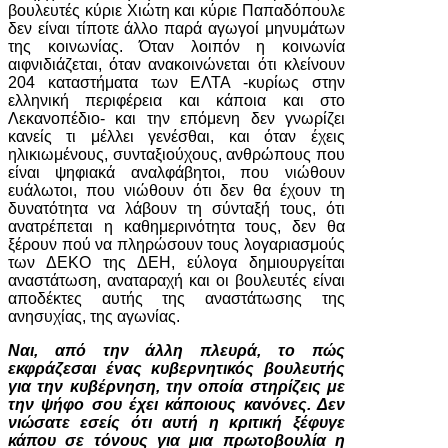
βουλευτές κύριε Χιώτη και κύριε Παπαδόπουλε
δεν είναι τίποτε άλλο παρά αγωγοί μηνυμάτων
της κοινωνίας. Όταν λοιπόν η κοινωνία
αιφνιδιάζεται, όταν ανακοινώνεται ότι κλείνουν
204 καταστήματα των ΕΛΤΑ -κυρίως στην
ελληνική περιφέρεια και κάποια και στο
Λεκανοπέδιο- και την επόμενη δεν γνωρίζει
κανείς τι μέλλει γενέσθαι, και όταν έχεις
ηλικιωμένους, συνταξιούχους, ανθρώπους που
είναι ψηφιακά αναλφάβητοι, που νιώθουν
ευάλωτοι, που νιώθουν ότι δεν θα έχουν τη
δυνατότητα να λάβουν τη σύνταξή τους, ότι
ανατρέπεται η καθημερινότητα τους, δεν θα
ξέρουν πού να πληρώσουν τους λογαριασμούς
των ΔΕΚΟ της ΔΕΗ, εύλογα δημιουργείται
αναστάτωση, αναταραχή και οι βουλευτές είναι
αποδέκτες αυτής της αναστάτωσης της
ανησυχίας, της αγωνίας.
Ναι, από την άλλη πλευρά, το πώς
εκφράζεσαι ένας κυβερνητικός βουλευτής
για την κυβέρνηση, την οποία στηρίζεις με
την ψήφο σου έχει κάποιους κανόνες. Δεν
νιώσατε εσείς ότι αυτή η κριτική ξέφυγε
κάπου σε τόνους για μια πρωτοβουλία η