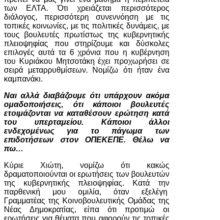
των ΕΛΤΑ. Ότι χρειάζεται περισσότερος
διάλογος, περισσότερη συνεννόηση με τις
τοπικές κοινωνίες, με τις πολιτικές δυνάμεις, με
τους βουλευτές πρωτίστως της κυβερνητικής
πλειοψηφίας που στηρίζουμε και δύσκολες
επιλογές αυτά τα 6 χρόνια που η κυβέρνηση
του Κυριάκου Μητσοτάκη έχει προχωρήσει σε
σειρά μεταρρυθμίσεων. Νομίζω ότι ήταν ένα
καμπανάκι.
Ναι αλλά διαβάζουμε ότι υπάρχουν ακόμα
ομαδοποιήσεις, ότι κάποιοι βουλευτές
ετοιμάζονται να καταθέσουν ερώτηση κατά
του υπερταμείου. Κάποιοι άλλοι
ενδεχομένως για το πάγωμα των
επιδοτήσεων στον ΟΠΕΚΕΠΕ. Θέλω να
πω…
Κύριε Χιώτη, νομίζω ότι κακώς
δραματοποιούνται οι ερωτήσεις των βουλευτών
της κυβερνητικής πλειοψηφίας. Κατά την
παρθενική μου ομιλία, όταν εξελέγη
Γραμματέας της Κοινοβουλευτικής Ομάδας της
Νέας Δημοκρατίας, είπα ότι προτιμώ οι
ερωτήσεις για θέματα που αφορούν τις τοπικές