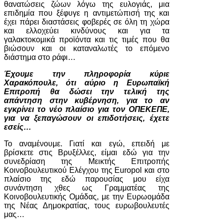
θανατώσεις ζώων λόγω της ευλογιάς, μια
επιδημία που ξέφυγε η αντιμετώπισή της και
έχει πάρει διαστάσεις φοβερές σε όλη τη χώρα
και ελλοχεύει κινδύνους και για τα
γαλακτοκομικά προϊόντα και τις τιμές που θα
βιώσουν και οι καταναλωτές το επόμενο
διάστημα στο ράφι…
Έχουμε την πληροφορία κύριε
Χαρακόπουλε, ότι αύριο η Ευρωπαϊκή
Επιτροπή θα δώσει την τελική της
απάντηση στην κυβέρνηση, για το αν
εγκρίνει το νέο πλαίσιο για τον ΟΠΕΚΕΠΕ,
για να ξεπαγώσουν οι επιδοτήσεις, έχετε
εσείς…
Το αναμένουμε. Γιατί και εγώ, επειδή με
βρίσκετε στις Βρυξέλλες, είμαι εδώ για την
συνεδρίαση της Μεικτής Επιτροπής
Κοινοβουλευτικού Ελέγχου της Europol και στο
πλαίσιο της εδώ παρουσίας μου είχα
συνάντηση χθες ως Γραμματέας της
Κοινοβουλευτικής Ομάδας, με την Ευρωομάδα
της Νέας Δημοκρατίας, τους ευρωβουλευτές
μας…