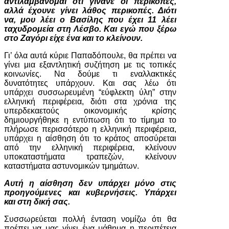
αντιλαμβάνομαι ότι γίνανε οι περικοπές,
αλλά έχουνε γίνει λάθος περικοπές. Διότι
να, μου λέει ο Βασίλης που έχει 11 λέει
ταχυδρομεία στη Λέσβο. Και εγώ που ξέρω
στο Ζαγόρι είχε ένα και το κλείνουν.
Γι’ όλα αυτά κύριε Παπαδόπουλε, θα πρέπει να
γίνει μια εξαντλητική συζήτηση με τις τοπικές
κοινωνίες. Να δούμε τι εναλλακτικές
δυνατότητες υπάρχουν. Και σας λέω ότι
υπάρχει συσσωρευμένη “εύφλεκτη ύλη” στην
ελληνική περιφέρεια, διότι στα χρόνια της
υπερδεκαετούς οικονομικής κρίσης
δημιουργήθηκε η εντύπωση ότι το τίμημα το
πλήρωσε περισσότερο η ελληνική περιφέρεια,
υπάρχει η αίσθηση ότι το κράτος αποσύρεται
από την ελληνική περιφέρεια, κλείνουν
υποκαταστήματα τραπεζών, κλείνουν
καταστήματα αστυνομικών τμημάτων.
Αυτή η αίσθηση δεν υπάρχει μόνο στις
προηγούμενες και κυβερνήσεις. Υπάρχει
και στη δική σας.
Συσσωρεύεται πολλή ένταση νομίζω ότι θα
πρέπει να μας γίνει ένα μάθημα η περιπέτεια