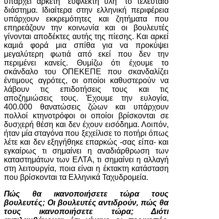
υπάρχει αρκετή “εύφλεκτη ύλη” το τελευταίο
διάστημα. Ιδιαίτερα στην ελληνική περιφέρεια
υπάρχουν εκκρεμότητες και ζητήματα που
επηρεάζουν την κοινωνία και οι βουλευτές
γίνονται αποδέκτες αυτής της πίεσης. Και αρκεί
καμιά φορά μια σπίθα για να προκύψει
μεγαλύτερη φωτιά από εκεί που δεν την
περιμένει κανείς. Θυμίζω ότι έχουμε το
σκάνδαλο του ΟΠΕΚΕΠΕ που σκανδαλίζει
έντιμους αγρότες, οι οποίοι καθυστερούν να
λάβουν τις επιδοτήσεις τους και τις
αποζημιώσεις τους. Έχουμε την ευλογία,
400.000 θανατώσεις ζώων και υπάρχουν
πολλοί κτηνοτρόφοι οι οποίοι βρίσκονται σε
δυσχερή θέση και δεν έχουν εισόδημα. Λοιπόν,
ήταν μία σταγόνα που ξεχείλισε το ποτήρι όπως
λέτε και δεν εξηγήθηκε επαρκώς -σας είπα- και
εγκαίρως τι σημαίνει η αναδιάρθρωση των
καταστημάτων των ΕΛΤΑ, τι σημαίνει η αλλαγή
στη λειτουργία, ποια είναι η έκτακτη κατάσταση
που βρίσκονται τα Ελληνικά Ταχυδρομεία.
Πώς θα ικανοποιήσετε τώρα τους
βουλευτές; Οι βουλευτές αντιδρούν, πώς θα
τους ικανοποιήσετε τώρα; Διότι