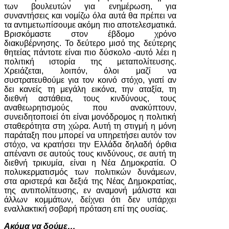
των βουλευτών για ενημέρωση, για
συναντήσεις και νομίζω όλα αυτά θα πρέπει να
τα αντιμετωπίσουμε ακόμη πιο αποτελεσματικά.
Βρισκόμαστε στον έβδομο χρόνο
διακυβέρνησης. Το δεύτερο μισό της δεύτερης
θητείας πάντοτε είναι πιο δύσκολο -αυτό λέει η
πολιτική ιστορία της μεταπολίτευσης.
Χρειάζεται, λοιπόν, όλοι μαζί να
συστρατευθούμε για τον κοινό στόχο, γιατί αν
δει κανείς τη μεγάλη εικόνα, την αταξία, τη
διεθνή αστάθεια, τους κινδύνους, τους
αναθεωρητισμούς που ανακύπτουν,
συνειδητοποιεί ότι είναι μονόδρομος η πολιτική
σταθερότητα στη χώρα. Αυτή τη στιγμή η μόνη
παράταξη που μπορεί να υπηρετήσει αυτόν τον
στόχο, να κρατήσει την Ελλάδα δηλαδή όρθια
απέναντι σε αυτούς τους κινδύνους, σε αυτή τη
διεθνή τρικυμία, είναι η Νέα Δημοκρατία. Ο
πολυκερματισμός των πολιτικών δυνάμεων,
στα αριστερά και δεξιά της Νέας Δημοκρατίας,
της αντιπολίτευσης, εν αναμονή μάλιστα και
άλλων κομμάτων, δείχνει ότι δεν υπάρχει
εναλλακτική σοβαρή πρόταση επί της ουσίας.
Ακόμα να δούμε…