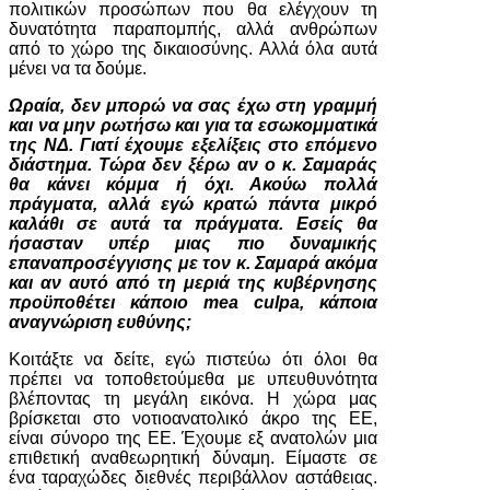
πολιτικών προσώπων που θα ελέγχουν τη
δυνατότητα παραπομπής, αλλά ανθρώπων
από το χώρο της δικαιοσύνης. Αλλά όλα αυτά
μένει να τα δούμε.
Ωραία, δεν μπορώ να σας έχω στη γραμμή
και να μην ρωτήσω και για τα εσωκομματικά
της ΝΔ. Γιατί έχουμε εξελίξεις στο επόμενο
διάστημα. Τώρα δεν ξέρω αν ο κ. Σαμαράς
θα κάνει κόμμα ή όχι. Ακούω πολλά
πράγματα, αλλά εγώ κρατώ πάντα μικρό
καλάθι σε αυτά τα πράγματα. Εσείς θα
ήσασταν υπέρ μιας πιο δυναμικής
επαναπροσέγγισης με τον κ. Σαμαρά ακόμα
και αν αυτό από τη μεριά της κυβέρνησης
προϋποθέτει κάποιο mea culpa, κάποια
αναγνώριση ευθύνης;
Κοιτάξτε να δείτε, εγώ πιστεύω ότι όλοι θα
πρέπει να τοποθετούμεθα με υπευθυνότητα
βλέποντας τη μεγάλη εικόνα. Η χώρα μας
βρίσκεται στο νοτιοανατολικό άκρο της ΕΕ,
είναι σύνορο της ΕΕ. Έχουμε εξ ανατολών μια
επιθετική αναθεωρητική δύναμη. Είμαστε σε
ένα ταραχώδες διεθνές περιβάλλον αστάθειας.