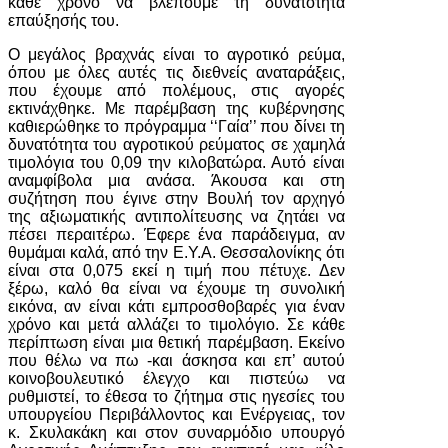
κάθε χρόνο να βλέπουμε τη δυνατότητα
επαύξησής του.
Ο μεγάλος βραχνάς είναι το αγροτικό ρεύμα,
όπου με όλες αυτές τις διεθνείς αναταράξεις,
που έχουμε από πολέμους, στις αγορές
εκτινάχθηκε. Με παρέμβαση της κυβέρνησης
καθιερώθηκε το πρόγραμμα ‘‘Γαία’’ που δίνει τη
δυνατότητα του αγροτικού ρεύματος σε χαμηλά
τιμολόγια του 0,09 την κιλοβατώρα. Αυτό είναι
αναμφίβολα μια ανάσα. Άκουσα και στη
συζήτηση που έγινε στην Βουλή τον αρχηγό
της αξιωματικής αντιπολίτευσης να ζητάει να
πέσει περαιτέρω. Έφερε ένα παράδειγμα, αν
θυμάμαι καλά, από την Ε.Υ.Α. Θεσσαλονίκης ότι
είναι στα 0,075 εκεί η τιμή που πέτυχε. Δεν
ξέρω, καλό θα είναι να έχουμε τη συνολική
εικόνα, αν είναι κάτι εμπροσθοβαρές για έναν
χρόνο και μετά αλλάζει το τιμολόγιο. Σε κάθε
περίπτωση είναι μια θετική παρέμβαση. Εκείνο
που θέλω να πω -και άσκησα και επ’ αυτού
κοινοβουλευτικό έλεγχο και πιστεύω να
ρυθμιστεί, το έθεσα το ζήτημα στις ηγεσίες του
υπουργείου Περιβάλλοντος και Ενέργειας, τον
κ. Σκυλακάκη και στον συναρμόδιο υπουργό