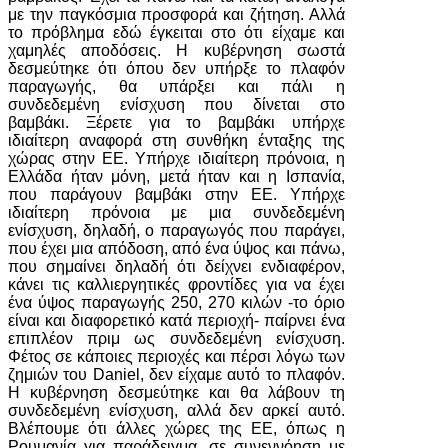
με την παγκόσμια προσφορά και ζήτηση. Αλλά
το πρόβλημα εδώ έγκειται στο ότι είχαμε και
χαμηλές αποδόσεις. Η κυβέρνηση σωστά
δεσμεύτηκε ότι όπου δεν υπήρξε το πλαφόν
παραγωγής, θα υπάρξει και πάλι η
συνδεδεμένη ενίσχυση που δίνεται στο
βαμβάκι. Ξέρετε για το βαμβάκι υπήρχε
ιδιαίτερη αναφορά στη συνθήκη ένταξης της
χώρας στην ΕΕ. Υπήρχε ιδιαίτερη πρόνοια, η
Ελλάδα ήταν μόνη, μετά ήταν και η Ισπανία,
που παράγουν βαμβάκι στην ΕΕ. Υπήρχε
ιδιαίτερη πρόνοια με μια συνδεδεμένη
ενίσχυση, δηλαδή, ο παραγωγός που παράγει,
που έχει μια απόδοση, από ένα ύψος και πάνω,
που σημαίνει δηλαδή ότι δείχνει ενδιαφέρον,
κάνει τις καλλιεργητικές φροντίδες για να έχει
ένα ύψος παραγωγής 250, 270 κιλών -το όριο
είναι και διαφορετικό κατά περιοχή- παίρνει ένα
επιπλέον πριμ ως συνδεδεμένη ενίσχυση.
Φέτος σε κάποιες περιοχές και πέρσι λόγω των
ζημιών του Daniel, δεν είχαμε αυτό το πλαφόν.
Η κυβέρνηση δεσμεύτηκε και θα λάβουν τη
συνδεδεμένη ενίσχυση, αλλά δεν αρκεί αυτό.
Βλέπουμε ότι άλλες χώρες της ΕΕ, όπως η
Ρουμανία για παράδειγμα, σε συνεννόηση με