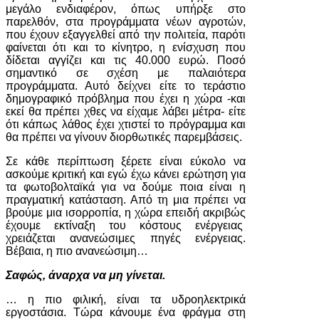
μεγάλο ενδιαφέρον, όπως υπήρξε στο
παρελθόν, στα προγράμματα νέων αγροτών,
που έχουν εξαγγελθεί από την πολιτεία, παρότι
φαίνεται ότι και το κίνητρο, η ενίσχυση που
δίδεται αγγίζει και τις 40.000 ευρώ. Ποσό
σημαντικό σε σχέση με παλαιότερα
προγράμματα. Αυτό δείχνει είτε το τεράστιο
δημογραφικό πρόβλημα που έχει η χώρα -και
εκεί θα πρέπει χθες να είχαμε λάβει μέτρα- είτε
ότι κάπως λάθος έχει χτιστεί το πρόγραμμα και
θα πρέπει να γίνουν διορθωτικές παρεμβάσεις.
Σε κάθε περίπτωση ξέρετε είναι εύκολο να
ασκούμε κριτική και εγώ έχω κάνει ερώτηση για
τα φωτοβολταϊκά για να δούμε ποια είναι η
πραγματική κατάσταση. Από τη μια πρέπει να
βρούμε μια ισορροπία, η χώρα επειδή ακριβώς
έχουμε εκτίναξη του κόστους ενέργειας
χρειάζεται ανανεώσιμες πηγές ενέργειας.
Βέβαια, η πιο ανανεώσιμη…
Σαφώς, άναρχα να μη γίνεται.
… η πιο φιλική, είναι τα υδροηλεκτρικά
εργοστάσια. Τώρα κάνουμε ένα φράγμα στη