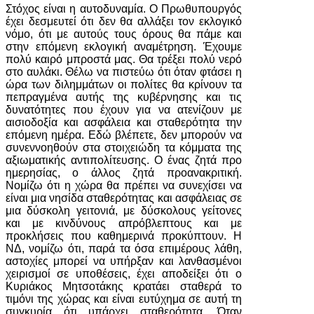
Στόχος είναι η αυτοδυναμία. Ο Πρωθυπουργός
έχει δεσμευτεί ότι δεν θα αλλάξει τον εκλογικό
νόμο, ότι με αυτούς τους όρους θα πάμε και
στην επόμενη εκλογική αναμέτρηση. Έχουμε
πολύ καιρό μπροστά μας. Θα τρέξει πολύ νερό
στο αυλάκι. Θέλω να πιστεύω ότι όταν φτάσει η
ώρα των διλημμάτων οι πολίτες θα κρίνουν τα
πεπραγμένα αυτής της κυβέρνησης και τις
δυνατότητες που έχουν για να ατενίζουν με
αισιοδοξία και ασφάλεια και σταθερότητα την
επόμενη ημέρα. Εδώ βλέπετε, δεν μπορούν να
συνεννοηθούν στα στοιχειώδη τα κόμματα της
αξιωματικής αντιπολίτευσης. Ο ένας ζητά προ
ημερησίας, ο άλλος ζητά προανακριτική.
Νομίζω ότι η χώρα θα πρέπει να συνεχίσει να
είναι μια νησίδα σταθερότητας και ασφάλειας σε
μια δύσκολη γειτονιά, με δύσκολους γείτονες
και με κινδύνους απρόβλεπτους και με
προκλήσεις που καθημερινά προκύπτουν. Η
ΝΔ, νομίζω ότι, παρά τα όσα επιμέρους λάθη,
αστοχίες μπορεί να υπήρξαν και λανθασμένοι
χειρισμοί σε υποθέσεις, έχει αποδείξει ότι ο
Κυριάκος Μητσοτάκης κρατάει σταθερά το
τιμόνι της χώρας και είναι ευτύχημα σε αυτή τη
συγκυρία ότι υπάρχει σταθερότητα. Όταν