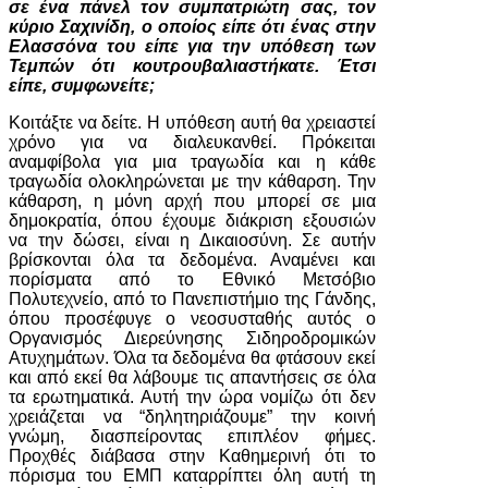
σε ένα πάνελ τον συμπατριώτη σας, τον
κύριο Σαχινίδη, ο οποίος είπε ότι ένας στην
Ελασσόνα του είπε για την υπόθεση των
Τεμπών ότι κουτρουβαλιαστήκατε. Έτσι
είπε, συμφωνείτε;
Κοιτάξτε να δείτε. Η υπόθεση αυτή θα χρειαστεί
χρόνο για να διαλευκανθεί. Πρόκειται
αναμφίβολα για μια τραγωδία και η κάθε
τραγωδία ολοκληρώνεται με την κάθαρση. Την
κάθαρση, η μόνη αρχή που μπορεί σε μια
δημοκρατία, όπου έχουμε διάκριση εξουσιών
να την δώσει, είναι η Δικαιοσύνη. Σε αυτήν
βρίσκονται όλα τα δεδομένα. Αναμένει και
πορίσματα από το Εθνικό Μετσόβιο
Πολυτεχνείο, από το Πανεπιστήμιο της Γάνδης,
όπου προσέφυγε ο νεοσυσταθής αυτός ο
Οργανισμός Διερεύνησης Σιδηροδρομικών
Ατυχημάτων. Όλα τα δεδομένα θα φτάσουν εκεί
και από εκεί θα λάβουμε τις απαντήσεις σε όλα
τα ερωτηματικά. Αυτή την ώρα νομίζω ότι δεν
χρειάζεται να “δηλητηριάζουμε” την κοινή
γνώμη, διασπείροντας επιπλέον φήμες.
Προχθές διάβασα στην Καθημερινή ότι το
πόρισμα του ΕΜΠ καταρρίπτει όλη αυτή τη