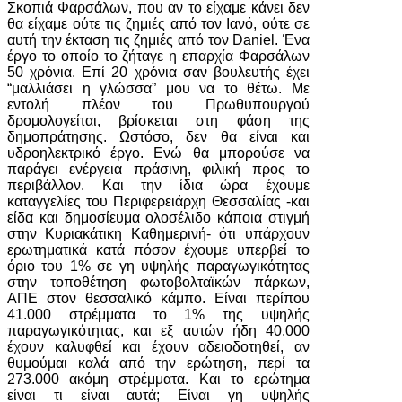
Σκοπιά Φαρσάλων, που αν το είχαμε κάνει δεν
θα είχαμε ούτε τις ζημιές από τον Ιανό, ούτε σε
αυτή την έκταση τις ζημιές από τον Daniel. Ένα
έργο το οποίο το ζήταγε η επαρχία Φαρσάλων
50 χρόνια. Επί 20 χρόνια σαν βουλευτής έχει
“μαλλιάσει η γλώσσα” μου να το θέτω. Με
εντολή πλέον του Πρωθυπουργού
δρομολογείται, βρίσκεται στη φάση της
δημοπράτησης. Ωστόσο, δεν θα είναι και
υδροηλεκτρικό έργο. Ενώ θα μπορούσε να
παράγει ενέργεια πράσινη, φιλική προς το
περιβάλλον. Και την ίδια ώρα έχουμε
καταγγελίες του Περιφερειάρχη Θεσσαλίας -και
είδα και δημοσίευμα ολοσέλιδο κάποια στιγμή
στην Κυριακάτικη Καθημερινή- ότι υπάρχουν
ερωτηματικά κατά πόσον έχουμε υπερβεί το
όριο του 1% σε γη υψηλής παραγωγικότητας
στην τοποθέτηση φωτοβολταϊκών πάρκων,
ΑΠΕ στον θεσσαλικό κάμπο. Είναι περίπου
41.000 στρέμματα το 1% της υψηλής
παραγωγικότητας, και εξ αυτών ήδη 40.000
έχουν καλυφθεί και έχουν αδειοδοτηθεί, αν
θυμούμαι καλά από την ερώτηση, περί τα
273.000 ακόμη στρέμματα. Και το ερώτημα
είναι τι είναι αυτά; Είναι γη υψηλής