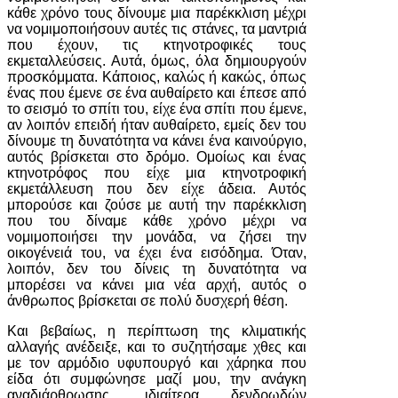
κάθε χρόνο τους δίνουμε μια παρέκκλιση μέχρι
να νομιμοποιήσουν αυτές τις στάνες, τα μαντριά
που έχουν, τις κτηνοτροφικές τους
εκμεταλλεύσεις. Αυτά, όμως, όλα δημιουργούν
προσκόμματα. Κάποιος, καλώς ή κακώς, όπως
ένας που έμενε σε ένα αυθαίρετο και έπεσε από
το σεισμό το σπίτι του, είχε ένα σπίτι που έμενε,
αν λοιπόν επειδή ήταν αυθαίρετο, εμείς δεν του
δίνουμε τη δυνατότητα να κάνει ένα καινούργιο,
αυτός βρίσκεται στο δρόμο. Ομοίως και ένας
κτηνοτρόφος που είχε μια κτηνοτροφική
εκμετάλλευση που δεν είχε άδεια. Αυτός
μπορούσε και ζούσε με αυτή την παρέκκλιση
που του δίναμε κάθε χρόνο μέχρι να
νομιμοποιήσει την μονάδα, να ζήσει την
οικογένειά του, να έχει ένα εισόδημα. Όταν,
λοιπόν, δεν του δίνεις τη δυνατότητα να
μπορέσει να κάνει μια νέα αρχή, αυτός ο
άνθρωπος βρίσκεται σε πολύ δυσχερή θέση.
Και βεβαίως, η περίπτωση της κλιματικής
αλλαγής ανέδειξε, και το συζητήσαμε χθες και
με τον αρμόδιο υφυπουργό και χάρηκα που
είδα ότι συμφώνησε μαζί μου, την ανάγκη
αναδιάρθρωσης, ιδιαίτερα δενδρωδών