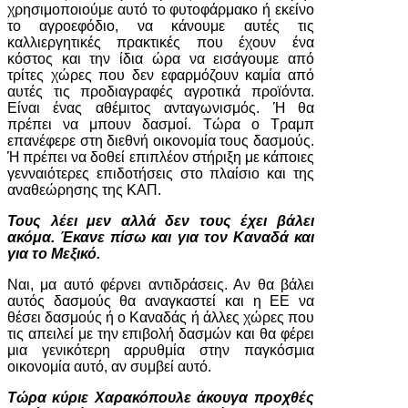
χρησιμοποιούμε αυτό το φυτοφάρμακο ή εκείνο
το αγροεφόδιο, να κάνουμε αυτές τις
καλλιεργητικές πρακτικές που έχουν ένα
κόστος και την ίδια ώρα να εισάγουμε από
τρίτες χώρες που δεν εφαρμόζουν καμία από
αυτές τις προδιαγραφές αγροτικά προϊόντα.
Είναι ένας αθέμιτος ανταγωνισμός. Ή θα
πρέπει να μπουν δασμοί. Τώρα ο Τραμπ
επανέφερε στη διεθνή οικονομία τους δασμούς.
Ή πρέπει να δοθεί επιπλέον στήριξη με κάποιες
γενναιότερες επιδοτήσεις στο πλαίσιο και της
αναθεώρησης της ΚΑΠ.
Τους λέει μεν αλλά δεν τους έχει βάλει
ακόμα. Έκανε πίσω και για τον Καναδά και
για το Μεξικό.
Ναι, μα αυτό φέρνει αντιδράσεις. Αν θα βάλει
αυτός δασμούς θα αναγκαστεί και η ΕΕ να
θέσει δασμούς ή ο Καναδάς ή άλλες χώρες που
τις απειλεί με την επιβολή δασμών και θα φέρει
μια γενικότερη αρρυθμία στην παγκόσμια
οικονομία αυτό, αν συμβεί αυτό.
Τώρα κύριε Χαρακόπουλε άκουγα προχθές