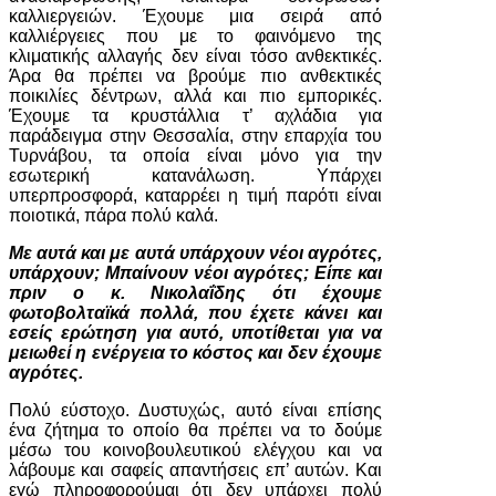
καλλιεργειών. Έχουμε μια σειρά από
καλλιέργειες που με το φαινόμενο της
κλιματικής αλλαγής δεν είναι τόσο ανθεκτικές.
Άρα θα πρέπει να βρούμε πιο ανθεκτικές
ποικιλίες δέντρων, αλλά και πιο εμπορικές.
Έχουμε τα κρυστάλλια τ’ αχλάδια για
παράδειγμα στην Θεσσαλία, στην επαρχία του
Τυρνάβου, τα οποία είναι μόνο για την
εσωτερική κατανάλωση. Υπάρχει
υπερπροσφορά, καταρρέει η τιμή παρότι είναι
ποιοτικά, πάρα πολύ καλά.
Με αυτά και με αυτά υπάρχουν νέοι αγρότες,
υπάρχουν; Μπαίνουν νέοι αγρότες; Είπε και
πριν ο κ. Νικολαΐδης ότι έχουμε
φωτοβολταϊκά πολλά, που έχετε κάνει και
εσείς ερώτηση για αυτό, υποτίθεται για να
μειωθεί η ενέργεια το κόστος και δεν έχουμε
αγρότες.
Πολύ εύστοχο. Δυστυχώς, αυτό είναι επίσης
ένα ζήτημα το οποίο θα πρέπει να το δούμε
μέσω του κοινοβουλευτικού ελέγχου και να
λάβουμε και σαφείς απαντήσεις επ’ αυτών. Και
εγώ πληροφορούμαι ότι δεν υπάρχει πολύ