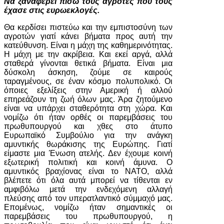
Να ξαναφέρει πίσω τους αγρότες που τους
έχασε στις ευρωεκλογές.
Θα κερδίσει πιστεύω και την εμπιστοσύνη των
αγροτών γιατί κάνει βήματα προς αυτή την
κατεύθυνση. Είναι η μάχη της καθημερινότητας.
Η μάχη με την ακρίβεια. Και εκεί αργά, αλλά
σταθερά γίνονται θετικά βήματα. Είναι μια
δύσκολη άσκηση, ζούμε σε καιρούς
ταραγμένους, σε έναν κόσμο πολυπολικό. Οι
όποιες εξελίξεις στην Αμερική ή αλλού
επηρεάζουν τη ζωή όλων μας. Άρα ζητούμενο
είναι να υπάρχει σταθερότητα στη χώρα. Και
νομίζω ότι ήταν ορθές οι παρεμβάσεις του
πρωθυπουργού και χθες στο άτυπο
Ευρωπαϊκό Συμβούλιο για την ανάγκη
αμυντικής θωράκισης της Ευρώπης. Γιατί
είμαστε μια Ένωση ατελής. Δεν έχουμε κοινή
εξωτερική πολιτική και κοινή άμυνα. Ο
αμυντικός βραχίονας είναι το ΝΑΤΟ, αλλά
βλέπετε ότι όλα αυτά μπορεί να τίθενται εν
αμφιβόλω μετά την ενδεχόμενη αλλαγή
πλεύσης από τον υπερατλαντικό σύμμαχό μας.
Επομένως, νομίζω ήταν σημαντικές οι
παρεμβάσεις του πρωθυπουργού, η