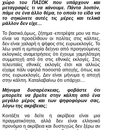
χώρο του ΠΑΣΟΚ που υπάρχουν και
μεταγραφές τι να κάνουμε. Πάντα λοιπόν,
πάμε σε ένα άλλο θέμα, το οποίο το είδα να
το σηκώνετε αυτές τις μέρες και τελικά
μάλλον δεν είχε…
Το βασικό,όμως, ζήτημα -επιτρέψτε μου να πω-
είναι να προσέλθουν οι πολίτες στις κάλπες,
δεν είναι χαλαρή η ψήφος στις ευρωεκλογές. Το
λέω γιατί η εμπειρία δείχνει από προηγούμενες
εκλογικές αναμετρήσεις ότι έχουμε χαμηλότερη
συμμετοχή από ότι στις εθνικές εκλογές. Στις
τελευταίες εθνικές εκλογές έτσι και αλλιώς
είχαμε πάλι υψηλά ποσοστά αποχής, όπως και
στις ευρωεκλογές. Δεν είναι μήνυμα η αποχή
στην κάλπη. Καταλαβαίνω ότι υπάρχει…
Μήνυμα δυσαρέσκειας, φοβάστε ότι
μπορείτε να βρείτε στην κάλπη από ένα
μεγάλο μέρος και των ψηφοφόρων σας,
λόγω της ακρίβειας;
Κοιτάξτε να δείτε η ακρίβεια είναι μια
πραγματικότητα, αλλά δεν είναι ελληνικό
προνόμιο η ακρίβεια και δυστυχώς δεν ξέρω αν