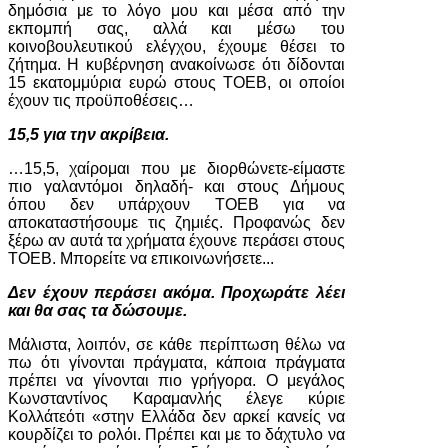
δημόσια με το λόγο μου και μέσα από την
εκπομπή σας, αλλά και μέσω του
κοινοβουλευτικού ελέγχου, έχουμε θέσει το
ζήτημα. Η κυβέρνηση ανακοίνωσε ότι δίδονται
15 εκατομμύρια ευρώ στους ΤΟΕΒ, οι οποίοι
έχουν τις προϋποθέσεις…
15,5 για την ακρίβεια.
…15,5, χαίρομαι που με διορθώνετε-είμαστε
πιο γαλαντόμοι δηλαδή- και στους Δήμους
όπου δεν υπάρχουν ΤΟΕΒ για να
αποκαταστήσουμε τις ζημιές. Προφανώς δεν
ξέρω αν αυτά τα χρήματα έχουνε περάσει στους
ΤΟΕΒ. Μπορείτε να επικοινωνήσετε...
Δεν έχουν περάσει ακόμα. Προχωράτε λέει
και θα σας τα δώσουμε.
Μάλιστα, λοιπόν, σε κάθε περίπτωση θέλω να
πω ότι γίνονται πράγματα, κάποια πράγματα
πρέπει να γίνονται πιο γρήγορα. Ο μεγάλος
Κωνσταντίνος Καραμανλής έλεγε κύριε
Κολλάτεότι «στην Ελλάδα δεν αρκεί κανείς να
κουρδίζει το ρολόι. Πρέπει και με το δάχτυλο να