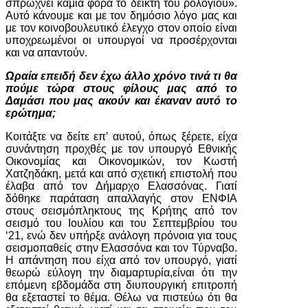
σπρώχνει καμιά φορά το δείκτη του ρολογιού».
Αυτό κάνουμε και με τον δημόσιο λόγο μας και
με τον κοινοβουλευτικό έλεγχο στον οποίο είναι
υποχρεωμένοι οι υπουργοί να προσέρχονται
και να απαντούν.
Ωραία επειδή δεν έχω άλλο χρόνο τινά τι θα
πούμε τώρα στους φίλους μας από το
Δαμάσι που μας ακούν και έκαναν αυτό το
ερώτημα;
Κοιτάξτε να δείτε επ’ αυτού, όπως ξέρετε, είχα
συνάντηση προχθές με τον υπουργό Εθνικής
Οικονομίας και Οικονομικών, τον Κωστή
Χατζηδάκη, μετά και από σχετική επιστολή που
έλαβα από τον Δήμαρχο Ελασσόνας. Γιατί
δόθηκε παράταση απαλλαγής στον ΕΝΦΙΑ
στους σεισμόπληκτους της Κρήτης από τον
σεισμό του Ιουλίου και του Σεπτεμβρίου του
‘21, ενώ δεν υπήρξε ανάλογη πρόνοια για τους
σεισμοπαθείς στην Ελασσόνα και τον Τύρναβο.
Η απάντηση που είχα από τον υπουργό, γιατί
θεωρώ εύλογη την διαμαρτυρία,είναι ότι την
επόμενη εβδομάδα στη διυπουργική επιτροπή
θα εξεταστεί το θέμα. Θέλω να πιστεύω ότι θα