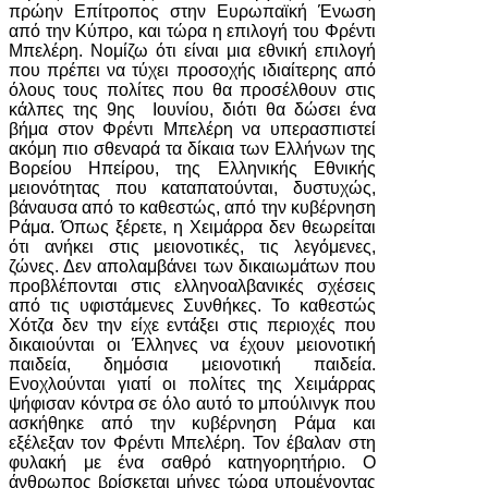
πρώην Επίτροπος στην Ευρωπαϊκή Ένωση
από την Κύπρο, και τώρα η επιλογή του Φρέντι
Μπελέρη. Νομίζω ότι είναι μια εθνική επιλογή
που πρέπει να τύχει προσοχής ιδιαίτερης από
όλους τους πολίτες που θα προσέλθουν στις
κάλπες της 9ης Ιουνίου, διότι θα δώσει ένα
βήμα στον Φρέντι Μπελέρη να υπερασπιστεί
ακόμη πιο σθεναρά τα δίκαια των Ελλήνων της
Βορείου Ηπείρου, της Ελληνικής Εθνικής
μειονότητας που καταπατούνται, δυστυχώς,
βάναυσα από το καθεστώς, από την κυβέρνηση
Ράμα. Όπως ξέρετε, η Χειμάρρα δεν θεωρείται
ότι ανήκει στις μειονοτικές, τις λεγόμενες,
ζώνες. Δεν απολαμβάνει των δικαιωμάτων που
προβλέπονται στις ελληνοαλβανικές σχέσεις
από τις υφιστάμενες Συνθήκες. Το καθεστώς
Χότζα δεν την είχε εντάξει στις περιοχές που
δικαιούνται οι Έλληνες να έχουν μειονοτική
παιδεία, δημόσια μειονοτική παιδεία.
Ενοχλούνται γιατί οι πολίτες της Χειμάρρας
ψήφισαν κόντρα σε όλο αυτό το μπούλινγκ που
ασκήθηκε από την κυβέρνηση Ράμα και
εξέλεξαν τον Φρέντι Μπελέρη. Τον έβαλαν στη
φυλακή με ένα σαθρό κατηγορητήριο. Ο
άνθρωπος βρίσκεται μήνες τώρα υπομένοντας