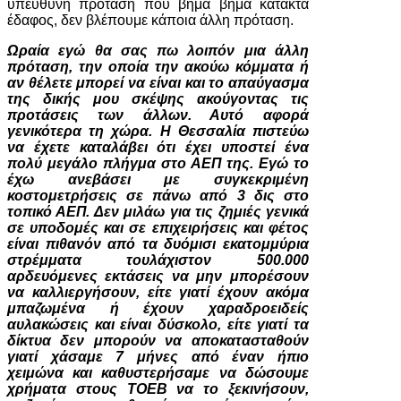
υπεύθυνη πρόταση που βήμα βήμα κατακτά
έδαφος, δεν βλέπουμε κάποια άλλη πρόταση.
Ωραία εγώ θα σας πω λοιπόν μια άλλη
πρόταση, την οποία την ακούω κόμματα ή
αν θέλετε μπορεί να είναι και το απαύγασμα
της δικής μου σκέψης ακούγοντας τις
προτάσεις των άλλων. Αυτό αφορά
γενικότερα τη χώρα. Η Θεσσαλία πιστεύω
να έχετε καταλάβει ότι έχει υποστεί ένα
πολύ μεγάλο πλήγμα στο ΑΕΠ της. Εγώ το
έχω ανεβάσει με συγκεκριμένη
κοστομετρήσεις σε πάνω από 3 δις στο
τοπικό ΑΕΠ. Δεν μιλάω για τις ζημιές γενικά
σε υποδομές και σε επιχειρήσεις και φέτος
είναι πιθανόν από τα δυόμισι εκατομμύρια
στρέμματα τουλάχιστον 500.000
αρδευόμενες εκτάσεις να μην μπορέσουν
να καλλιεργήσουν, είτε γιατί έχουν ακόμα
μπαζωμένα ή έχουν χαραδροειδείς
αυλακώσεις και είναι δύσκολο, είτε γιατί τα
δίκτυα δεν μπορούν να αποκατασταθούν
γιατί χάσαμε 7 μήνες από έναν ήπιο
χειμώνα και καθυστερήσαμε να δώσουμε
χρήματα στους ΤΟΕΒ να το ξεκινήσουν,