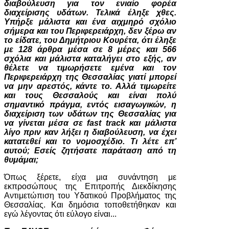
διαβούλευση για τον ενιαίο φορέα
διαχείρισης υδάτων. Τελικά έληξε χθες.
Υπήρξε μάλιστα και ένα αιχμηρό σχόλιο
σήμερα και του Περιφερειάρχη, δεν ξέρω αν
το είδατε, του Δημήτριου Κουρέτα, ότι έληξε
με 128 άρθρα μέσα σε 8 μέρες και 566
σχόλια και μάλιστα καταλήγει στο εξής, αν
θέλετε να τιμωρήσετε εμένα και τον
Περιφερειάρχη της Θεσσαλίας γιατί μπορεί
να μην αρεστός, κάντε το. Αλλά τιμωρείτε
και τους Θεσσαλούς και είναι πολύ
σημαντικό πράγμα, εντός εισαγωγικών, η
διαχείριση των υδάτων της Θεσσαλίας για
να γίνεται μέσα σε fast track και μάλιστα
λίγο πριν καν λήξει η διαβούλευση, να έχει
κατατεθεί και το νομοσχέδιο. Τι λέτε επ’
αυτού; Εσείς ζητήσατε παράταση από τη
θυμάμαι;
Όπως ξέρετε, είχα μια συνάντηση με
εκπροσώπους της Επιτροπής Διεκδίκησης
Αντιμετώπιση του Υδατικού Προβλήματος της
Θεσσαλίας. Και δημόσια τοποθετήθηκαν και
εγώ λέγοντας ότι εύλογο είναι...