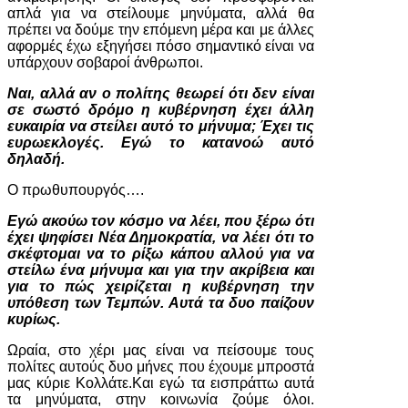
απλά για να στείλουμε μηνύματα, αλλά θα
πρέπει να δούμε την επόμενη μέρα και με άλλες
αφορμές έχω εξηγήσει πόσο σημαντικό είναι να
υπάρχουν σοβαροί άνθρωποι.
Ναι, αλλά αν ο πολίτης θεωρεί ότι δεν είναι
σε σωστό δρόμο η κυβέρνηση έχει άλλη
ευκαιρία να στείλει αυτό το μήνυμα; Έχει τις
ευρωεκλογές. Εγώ το κατανοώ αυτό
δηλαδή.
Ο πρωθυπουργός….
Εγώ ακούω τον κόσμο να λέει, που ξέρω ότι
έχει ψηφίσει Νέα Δημοκρατία, να λέει ότι το
σκέφτομαι να το ρίξω κάπου αλλού για να
στείλω ένα μήνυμα και για την ακρίβεια και
για το πώς χειρίζεται η κυβέρνηση την
υπόθεση των Τεμπών. Αυτά τα δυο παίζουν
κυρίως.
Ωραία, στο χέρι μας είναι να πείσουμε τους
πολίτες αυτούς δυο μήνες που έχουμε μπροστά
μας κύριε Κολλάτε.Και εγώ τα εισπράττω αυτά
τα μηνύματα, στην κοινωνία ζούμε όλοι.