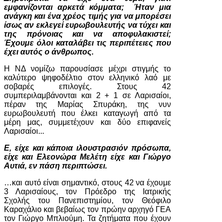
εμφανίζονται αρκετά κόμματα; Ήταν μια
ανάγκη και ένα χρέος τιμής για να μπορέσει
ίσως αν εκλεγεί ευρωβουλευτής να τύχει και
της πρόνοιας και να αποφυλακιστεί;
Έχουμε όλοι καταλάβει τις περιπέτειες που
έχει αυτός ο άνθρωπος.
Η ΝΔ νομίζω παρουσίασε μέχρι στιγμής το
καλύτερο ψηφοδέλτιο στον ελληνικό λαό με
σοβαρές επιλογές. Στους 42
συμπεριλαμβάνονται και 2 + 1 σε Λαρισαίοι,
πέραν της Μαρίας Σπυράκη, της νυν
ευρωβουλευτή που έλκει καταγωγή από τα
μέρη μας, συμμετέχουν και δύο επιφανείς
Λαρισαίοι...
Ε, είχε και κάποια ιλουστρασιόν πρόσωπα,
είχε και Ελεονώρα Μελέτη είχε και Γιώργο
Αυτιά, εν πάση περιπτώσει.
…και αυτό είναι σημαντικό, στους 42 να έχουμε
3 Λαρισαίους, τον Πρόεδρο της Ιατρικής
Σχολής του Πανεπιστημίου, τον Θεόφιλο
Καραχάλιο και βεβαίως τον πρώην αρχηγό ΓΕΑ
τον Γιώργο Μπλιούμη. Τα ζητήματα που έχουν