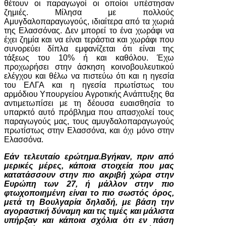
θέτουν οι παραγωγοί οι οποίοι υπέστησαν
ζημιές. Μίλησα με πολλούς
Αμυγδαλοπαραγωγούς, ιδιαίτερα από τα χωριά
της Ελασσόνας. Δεν μπορεί το ένα χωράφι να
έχει ζημία και να είναι τεράστια και χωράφι που
συνορεύει δίπλα εμφανίζεται ότι είναι της
τάξεως του 10% ή και καθόλου. Έχω
προχωρήσει στην άσκηση κοινοβουλευτικού
ελέγχου και θέλω να πιστεύω ότι και η ηγεσία
του ΕΛΓΑ και η ηγεσία πρωτίστως του
αρμόδιου Υπουργείου Αγροτικής Ανάπτυξης θα
αντιμετωπίσει με τη δέουσα ευαισθησία το
υπαρκτό αυτό πρόβλημα που απασχολεί τους
παραγωγούς μας, τους αμυγδαλοπαραγωγούς
πρωτίστως στην Ελασσόνα, και όχι μόνο στην
Ελασσόνα.
Εάν τελευταίο ερώτημα.Βγήκαν, πριν από
μερικές μέρες, κάποια στοιχεία που μας
κατατάσσουν στην πιο ακριβή χώρα στην
Ευρώπη των 27, ή μάλλον στην πιο
φτωχοποιημένη είναι το πιο σωστός όρος,
μετά τη Βουλγαρία δηλαδή, με βάση την
αγοραστική δύναμη και τις τιμές και μάλιστα
υπήρξαν και κάποια σχόλια ότι εν πάση