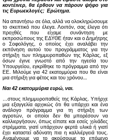
κοντέινερ, θα έρθουν να πάρουν ψήφο για
τις Ευρωεκλογές; Ερώτημα.
Να απαντήσω σε όλα, αλλά να ολοκληρώσουμε
το σκεπτικό που έλεγα. Λοιπόν, σας έλεγα ότι
προχθές που είχαμε συνάντηση με
εκπροσώπους της ΕΔΥΘΕ ήταν και ο Δημήτρης
ο Σοφολόγης, ο οποίος έχει αναλάβει την
εκπόνηση αυτού του προγράμματος για την
στήριξη των πλημμυροπαθών της Κάρλας, εξ
όσων έγινε γνωστό από την ηγεσία του
Υπουργείου, εγκρίθηκε το πρόγραμμα από την
ΕΕ. Μιλούμε για 42 εκατομμύρια που θα είναι
μια στήριξη για φέτος και του χρόνου...
Ναι 42 εκατομμύρια ευρώ, ναι.
…στους πλημμυροπαθείς της Κάρλας. Υπήρχε
μια εξαγγελία αρχικώς ότι θα υπάρχει και ένα
ανάλογο πρόγραμμα για τη στήριξη των
αγροτών, οι οποίοι δεν θα μπορέσουν να
καλλιεργήσουν, όπως είπατε και εσείς χιλιάδες
στρέμματα, γιατί υπάρχουν φερτά υλικά ή γιατί
έχει καταστεί αδύνατη πια η καλλιέργειά τους.
Αναμένουμε να το ακούσουμε το επόμενο