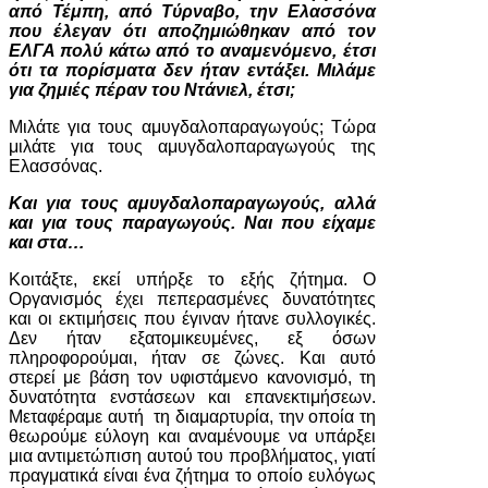
από Τέμπη, από Τύρναβο, την Ελασσόνα
που έλεγαν ότι αποζημιώθηκαν από τον
ΕΛΓΑ πολύ κάτω από το αναμενόμενο, έτσι
ότι τα πορίσματα δεν ήταν εντάξει. Μιλάμε
για ζημιές πέραν του Ντάνιελ, έτσι;
Μιλάτε για τους αμυγδαλοπαραγωγούς; Τώρα
μιλάτε για τους αμυγδαλοπαραγωγούς της
Ελασσόνας.
Και για τους αμυγδαλοπαραγωγούς, αλλά
και για τους παραγωγούς. Ναι που είχαμε
και στα…
Κοιτάξτε, εκεί υπήρξε το εξής ζήτημα. Ο
Οργανισμός έχει πεπερασμένες δυνατότητες
και οι εκτιμήσεις που έγιναν ήτανε συλλογικές.
Δεν ήταν εξατομικευμένες, εξ όσων
πληροφορούμαι, ήταν σε ζώνες. Και αυτό
στερεί με βάση τον υφιστάμενο κανονισμό, τη
δυνατότητα ενστάσεων και επανεκτιμήσεων.
Μεταφέραμε αυτή τη διαμαρτυρία, την οποία τη
θεωρούμε εύλογη και αναμένουμε να υπάρξει
μια αντιμετώπιση αυτού του προβλήματος, γιατί
πραγματικά είναι ένα ζήτημα το οποίο ευλόγως