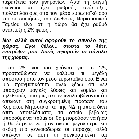
περιπέτεια των μνημονίων. Αυτή τη στιγμή
φαίνεται ότι έχει ρυθμούς ανάπτυξης
πολλαπλάσιους από τον μέσο ευρωπαϊκό όρο
και οι εκτιμήσεις του Διεθνούς Νομισματικού
Ταμείου είναι ότι η Χώρα θα έχει ρυθμό
ανάπτυξης 2% φέτος…
Ναι, αλλά αυτοί αφορούν το σύνολο της
χώρας. Εγώ θέλω… σωστά το λέτε,
επιτρέψτε μου. Αυτές αφορούν το σύνολο
της χώρας.
…
και 2% και του χρόνου για το ‘25,
προσπαθώντας να καλύψει τι μεγάλη
απόσταση από τον μέσο ευρωπαϊκό όρο. Είναι
μια πραγματικότητα, αλλά ξέρω ότι δεν
υπάρχουν μαγικές λύσεις και νομίζω και
τηλεθεατές που μας ακούν αντιλαμβάνονται ότι
απέναντι στη συγκροτημένη πρόταση του
Κυριάκου Μητσοτάκη και της ΝΔ, η οποία δίνει
απτά αποτελέσματα, τα οποία βεβαίως
μπορούμε να πούμε ότι θα μπορούσαν να ήταν
ή θα έπρεπε να ήταν ακόμη μεγαλύτερα και
ακόμη πιο γενναιόδωρες οι παροχές, αλλά
απέναντι σε αυτή τη συγκροτημένη και