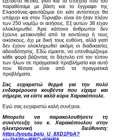
εξεταστεί θετικά, γιατί και τα στοιχεία που του
παραθέσαμε με βάση και το έγγραφο της
Ελασσόνας-φαντάζομαι ότι κάτι αντίστοιχο θα
υπάρχει και στον Τύρναβο- είναι ότι ήταν πλέον
των 250 νομίζω οι αιτήσεις. Εξ αυτών 38 είχαν
ολοκληρωθεί. Άρα κάποιοι άνθρωποι δεν
έχουνε μετακινηθεί από τα κοντέινερ ή τους
οικίσκους, όχι με δική τους ευθύνη, αλλά γιατί
δεν έχουν ολοκληρωθεί ακόμη οι διαδικασίες
αδειοδότησης. Εδώ είμαστε, να υπενθυμίζουμε
κάθε φορά βάζοντας το δάχτυλο επί τον τύπον
των ήλων σε πραγματικά προβλήματα και αυτό
που θέσατε είναι από τα πραγματικά
προβλήματα.
Σας ευχαριστώ θερμά για την πολύ
ενδιαφέρουσα κουβέντα που είχαμε και
σήμερα, να είστε καλά κύριε Χαρακόπουλε.
Εγώ σας ευχαριστώ καλή συνέχεια.
Μπορείτε να παρακολουθήσετε τη
συνέντευξη του κ. Χαρακόπουλου στην
ηλεκτρονική διεύθυνση:
https
://
youtu
.
be
/
u
_
U
_8
XD
1
PbA
?
si
=2
bkWvyI
6
BCu
60
HPA