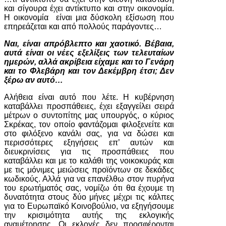
και σίγουρα έχει αντίκτυπο και στην οικονομία.
Η οικονομία είναι μια δύσκολη εξίσωση που
επηρεάζεται και από πολλούς παράγοντες…
Ναι, είναι απρόβλεπτο και χαοτικό. Βέβαια,
αυτά είναι οι νέες εξελίξεις των τελευταίων
ημερών, αλλά ακρίβεια είχαμε και το Γενάρη
και το Φλεβάρη και τον Δεκέμβρη έτσι; Δεν
ξέρω αν αυτό…
Αλήθεια είναι αυτό που λέτε. Η κυβέρνηση
καταβάλλει προσπάθειες, έχει εξαγγείλει σειρά
μέτρων ο συντοπίτης μας υπουργός, ο κύριος
Σκρέκας, τον οποίο φαντάζομαι φιλοξενείτε και
στο φιλόξενο κανάλι σας, για να δώσει και
περισσότερες εξηγήσεις επ’ αυτών και
διευκρινίσεις για τις προσπάθειες που
καταβάλλει και με το καλάθι της νοικοκυράς και
με τις μόνιμες μειώσεις προϊόντων σε δεκάδες
κωδικούς. Αλλά για να επανέλθω στον πυρήνα
του ερωτήματός σας, νομίζω ότι θα έχουμε τη
δυνατότητα στους δύο μήνες μέχρι τις κάλπες
για το Ευρωπαϊκό Κοινοβούλιο, να εξηγήσουμε
την κρισιμότητα αυτής της εκλογικής
αναμέτρησης. Οι εκλογές δεν προσφέρονται