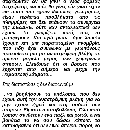
συζητώντας αν θα γίνει ο νέος φορέας
διαχείρισης και πώς θα γίνει, είτε γιατί είχαν
και αυτοί που έχουν Ιδιωτικές γεωτρήσεις
είχαν τεράστια προβλήματα από τις
πλημμύρες και δεν φτάνουν τα συνεργεία
της ΔΕΔΔΗΕ, ούτε καν ανταλλακτικά δεν
έχουν. Τα γνωρίζετε αυτά, σας τα
μεταφέρουν. Και εγώ ρωτώ, άρα λοιπόν
έχουμε και μια παρατεταμένη ανομβρία,
που ήδη έχει σύμφωνα με γεωπόνους
προκαλέσει μια μη αναστρέψιμη βλάβη σε
αρκετά μεγάλο μέρος των χειμερινών
σιτηρών. Ελπίζουμε ότι οι βροχές που
έρχονται από σήμερα και μέχρι την
Παρασκευή Σάββατο…
Στις διαπιστώσεις δεν διαφωνούμε.
…να βοηθήσουν τα υπόλοιπα, που δεν
έχουν αυτή την αναστρέψιμη βλάβη, για να
μην έχουν ζημιά και στη σοδειά των
σιτηρών. Είμαστε ο σιτοβολώνας. Όλα αυτά
λοιπόν συνθέτουν ένα παζλ και ρωτώ, είναι
βοήθεια το να σου δώσω κάποια, το
καταλαβαίνω ότι δεν είναι άπειροι πόροι, να