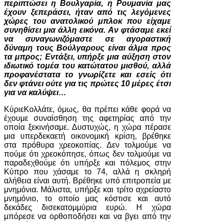
περιπτώσει η Βουλγαρία, η Ρουμανία μας
έχουν ξεπεράσει, ήταν από τις λεγόμενες
χώρες του ανατολικού μπλοκ που είχαμε
συνηθίσει μια άλλη εικόνα. Αν φτάσαμε εκεί
να συναγωνιζόμαστε σε αγοραστική
δύναμη τους Βούλγαρους είναι άλμα προς
τα μπρος; Εντάξει, υπήρξε μια αύξηση στον
ιδιωτικό τομέα του κατώτατου μισθού, αλλά
προφανέστατα το γνωρίζετε και εσείς ότι
δεν φτάνει ούτε για τις πρώτες 10 μέρες έτσι
για να καλύψει…
ΚύριεΚολλάτε, όμως, θα πρέπει κάθε φορά να
έχουμε συναίσθηση της αφετηρίας από την
οποία ξεκινήσαμε. Δυστυχώς, η χώρα πέρασε
μια υπερδεκαετή οικονομική κρίση, βρέθηκε
στα πρόθυρα χρεοκοπίας. Δεν τολμούμε να
πούμε ότι χρεοκόπησε, όπως δεν τολμούμε να
παραδεχθούμε ότι υπήρξε και πόλεμος στην
Κύπρο που χάσαμε το 74, αλλά η σκληρή
αλήθεια είναι αυτή. Βρέθηκε υπό επιτροπεία με
μνημόνια. Μάλιστα, υπήρξε και τρίτο αχρείαστο
μνημόνιο, το οποίο μας κόστισε και αυτό
δεκάδες δισεκατομμύρια ευρώ. Η χώρα
μπόρεσε να ορθοποδήσει και να βγει από την