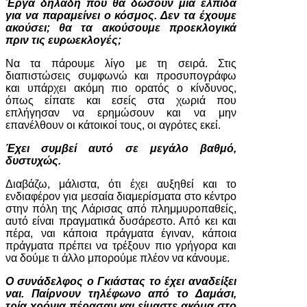
Έργα δηλαδή που θα δώσουν μια ελπίδα
για να παραμείνει ο κόσμος. Δεν τα έχουμε
ακούσει; θα τα ακούσουμε προεκλογικά
πριν τις ευρωεκλογές;
Να τα πάρουμε λίγο με τη σειρά. Στις
διαπιστώσεις συμφωνώ και προσυπογράφω
και υπάρχει ακόμη πιο ορατός ο κίνδυνος,
όπως είπατε και εσείς στα χωριά που
επλήγησαν να ερημώσουν και να μην
επανέλθουν οι κάτοικοί τους, οι αγρότες εκεί.
Έχει συμβεί αυτό σε μεγάλο βαθμό,
δυστυχώς.
Διαβάζω, μάλιστα, ότι έχει αυξηθεί και το
ενδιαφέρον για μεσαία διαμερίσματα στο κέντρο
στην πόλη της Λάρισας από πλημμυροπαθείς,
αυτό είναι πραγματικά δυσάρεστο. Από κει και
πέρα, ναι κάποια πράγματα έγιναν, κάποια
πράγματα πρέπει να τρέξουν πιο γρήγορα και
να δούμε τι άλλο μπορούμε πλέον να κάνουμε.
Ο συνάδελφος ο Γκιάστας το έχει αναδείξει
ναι. Παίρνουν τηλέφωνο από το Δαμάσι,
τρία χρόνια πέρασαν και είμαστε ακόμα στο