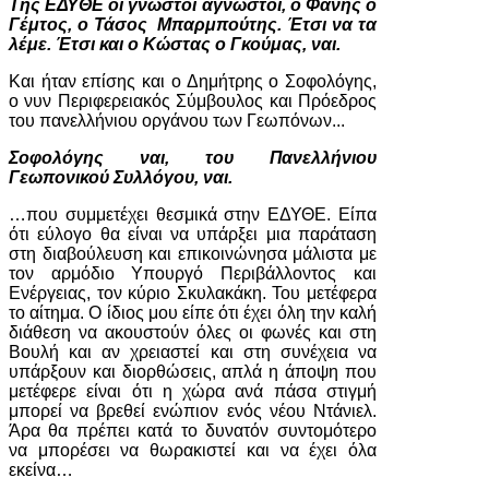
Της ΕΔΥΘΕ οι γνωστοί άγνωστοι, ο Φάνης ο
Γέμτος, ο Τάσος Μπαρμπούτης. Έτσι να τα
λέμε. Έτσι και ο Κώστας ο Γκούμας, ναι.
Και ήταν επίσης και ο Δημήτρης ο Σοφολόγης,
ο νυν Περιφερειακός Σύμβουλος και Πρόεδρος
του πανελλήνιου οργάνου των Γεωπόνων...
Σοφολόγης ναι, του Πανελλήνιου
Γεωπονικού Συλλόγου, ναι.
…που συμμετέχει θεσμικά στην ΕΔΥΘΕ. Είπα
ότι εύλογο θα είναι να υπάρξει μια παράταση
στη διαβούλευση και επικοινώνησα μάλιστα με
τον αρμόδιο Υπουργό Περιβάλλοντος και
Ενέργειας, τον κύριο Σκυλακάκη. Του μετέφερα
το αίτημα. Ο ίδιος μου είπε ότι έχει όλη την καλή
διάθεση να ακουστούν όλες οι φωνές και στη
Βουλή και αν χρειαστεί και στη συνέχεια να
υπάρξουν και διορθώσεις, απλά η άποψη που
μετέφερε είναι ότι η χώρα ανά πάσα στιγμή
μπορεί να βρεθεί ενώπιον ενός νέου Ντάνιελ.
Άρα θα πρέπει κατά το δυνατόν συντομότερο
να μπορέσει να θωρακιστεί και να έχει όλα
εκείνα…