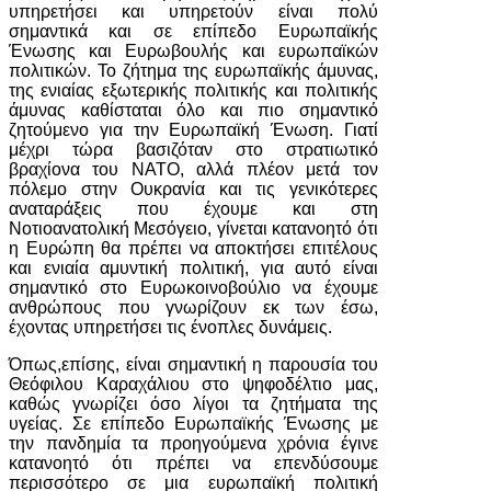
υπηρετήσει και υπηρετούν είναι πολύ
σημαντικά και σε επίπεδο Ευρωπαϊκής
Ένωσης και Ευρωβουλής και ευρωπαϊκών
πολιτικών. Το ζήτημα της ευρωπαϊκής άμυνας,
της ενιαίας εξωτερικής πολιτικής και πολιτικής
άμυνας καθίσταται όλο και πιο σημαντικό
ζητούμενο για την Ευρωπαϊκή Ένωση. Γιατί
μέχρι τώρα βασιζόταν στο στρατιωτικό
βραχίονα του ΝΑΤΟ, αλλά πλέον μετά τον
πόλεμο στην Ουκρανία και τις γενικότερες
αναταράξεις που έχουμε και στη
Νοτιοανατολική Μεσόγειο, γίνεται κατανοητό ότι
η Ευρώπη θα πρέπει να αποκτήσει επιτέλους
και ενιαία αμυντική πολιτική, για αυτό είναι
σημαντικό στο Ευρωκοινοβούλιο να έχουμε
ανθρώπους που γνωρίζουν εκ των έσω,
έχοντας υπηρετήσει τις ένοπλες δυνάμεις.
Όπως,επίσης, είναι σημαντική η παρουσία του
Θεόφιλου Καραχάλιου στο ψηφοδέλτιο μας,
καθώς γνωρίζει όσο λίγοι τα ζητήματα της
υγείας. Σε επίπεδο Ευρωπαϊκής Ένωσης με
την πανδημία τα προηγούμενα χρόνια έγινε
κατανοητό ότι πρέπει να επενδύσουμε
περισσότερο σε μια ευρωπαϊκή πολιτική