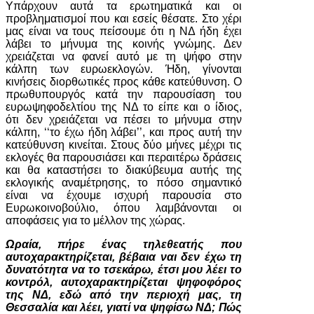
Υπάρχουν αυτά τα ερωτηματικά και οι
προβληματισμοί που και εσείς θέσατε. Στο χέρι
μας είναι να τους πείσουμε ότι η ΝΔ ήδη έχει
λάβει το μήνυμα της κοινής γνώμης. Δεν
χρειάζεται να φανεί αυτό με τη ψήφο στην
κάλπη των ευρωεκλογών. Ήδη, γίνονται
κινήσεις διορθωτικές προς κάθε κατεύθυνση. Ο
πρωθυπουργός κατά την παρουσίαση του
ευρωψηφοδελτίου της ΝΔ το είπε και ο ίδιος,
ότι δεν χρειάζεται να πέσει το μήνυμα στην
κάλπη, ‘‘το έχω ήδη λάβει’’, και προς αυτή την
κατεύθυνση κινείται. Στους δύο μήνες μέχρι τις
εκλογές θα παρουσιάσει και περαιτέρω δράσεις
και θα καταστήσει το διακύβευμα αυτής της
εκλογικής αναμέτρησης, το πόσο σημαντικό
είναι να έχουμε ισχυρή παρουσία στο
Ευρωκοινοβούλιο, όπου λαμβάνονται οι
αποφάσεις για το μέλλον της χώρας.
Ωραία, πήρε ένας τηλεθεατής που
αυτοχαρακτηρίζεται, βέβαια ναι δεν έχω τη
δυνατότητα να το τσεκάρω, έτσι μου λέει το
κοντρόλ, αυτοχαρακτηρίζεται ψηφοφόρος
της ΝΔ, εδώ από την περιοχή μας, τη
Θεσσαλία και λέει, γιατί να ψηφίσω ΝΔ; Πώς