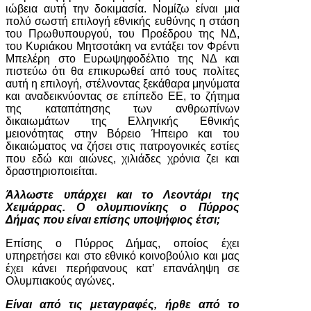
ιώβεια αυτή την δοκιμασία. Νομίζω είναι μια
πολύ σωστή επιλογή εθνικής ευθύνης η στάση
του Πρωθυπουργού, του Προέδρου της ΝΔ,
του Κυριάκου Μητσοτάκη να εντάξει τον Φρέντι
Μπελέρη στο Ευρωψηφοδέλτιο της ΝΔ και
πιστεύω ότι θα επικυρωθεί από τους πολίτες
αυτή η επιλογή, στέλνοντας ξεκάθαρα μηνύματα
και αναδεικνύοντας σε επίπεδο ΕΕ, το ζήτημα
της καταπάτησης των ανθρωπίνων
δικαιωμάτων της Ελληνικής Εθνικής
μειονότητας στην Βόρειο Ήπειρο και του
δικαιώματος να ζήσει στις πατρογονικές εστίες
που εδώ και αιώνες, χιλιάδες χρόνια ζει και
δραστηριοποιείται.
Άλλωστε υπάρχει και το Λεοντάρι της
Χειμάρρας. Ο ολυμπιονίκης ο Πύρρος
Δήμας που είναι επίσης υποψήφιος έτσι;
Επίσης ο Πύρρος Δήμας, οποίος έχει
υπηρετήσει και στο εθνικό κοινοβούλιο και μας
έχει κάνει περήφανους κατ’ επανάληψη σε
Ολυμπιακούς αγώνες.
Είναι από τις μεταγραφές, ήρθε από το