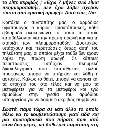
το είπε ακριβώς ; «Έχω 7 μήνες ενώ είμαι
πλημμυροπαθής, δεν έχω λάβει σχεδόν
τίποτα από κρατική αρωγή». Αυτό είπε; Ναι.
Κοιτάξτε ο συντοπίτης μας, ο αρμόδιος
υφυπουργός ο κύριος Τριαντόπουλος, κάθε
εβδομάδα ανακοινώνει τα ποσά τα οποία
καταβάλλονται για την πρώτη αρωγή και για τη
στήριξη των πλημμυροπαθών. Δυστυχώς,
υπάρχουν και περιπτώσεις όπως αυτή του
τηλεθεατή μας, οι οποίοι μέχρι τούδε δεν έχουν
λάβει την πρώτη αρωγή. Σε κάποιες
περιπτώσεις υπήρχαν πλημμελή
δικαιολογητικά που κατατέθηκαν, αλλού
προφανώς μπορεί να υπήρχαν και λάθη ή
αστοχίες. Καλώς το θέτει, μπορεί να αφήσει και
τα στοιχεία του στο τέλος και να μου τα
μεταφέρετε για να τα μεταφέρω και εγώ
αρμοδίως στην ηγεσία του αρμόδιου
υπουργείου για να δούμε τι ακριβώς συμβαίνει.
Σωστά, πάμε τώρα σε κάτι άλλο το οποίο
θέλω να το κουβεντιάσουμε γιατί είδα και
μια πρωτοβουλία που πήρατε πριν από
κάνα δυο μέρες, να δοθεί μια παράταση στη