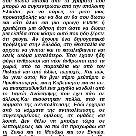
σου δώσω κάποια από τα χρήματα που
μπορώ να συγκεντρώσω από την υπόλοιπη
Ελλάδα, για να πάρεις το μισό μιας
προκαταβολής και να δω αν θα σου δώσω
και κάτι άλλο και μια αρωγή 6.000€ ή
χρειάζεται μια ώθηση έτσι ώστε να δώσει
μια ελπίδα στον κόσμο αυτό που ήδη ξέρετε
ότι φεύγει. Αν έχουμε ένα δημογραφικό
πρόβλημα στην Ελλάδα, στη Θεσσαλία θα
αρχίσει να γίνεται και το καταλαβαίνετε και
εσείς ακόμα μεγαλύτερο. Έτσι έχουν ήδη
φύγει άνθρωποι και νέοι άνθρωποι από τα
χωριά, από τα παρακάλια και από τον
Παλαμά και από άλλες περιοχές. Και πώς
θα γίνει αυτό; Να βγει αύριο μεθαύριο ο
Πρωθυπουργός και η Κυβέρνηση και να πει,
να ανακατευθυνθεί ένα μεγάλο κονδύλι από
το Ταμείο Ανάκαμψης που έχει πάει σε
άλλους.Και ακούστηκαν πολλά, από τα
κόμματα της αντιπολίτευσης. Εδώ έρχομαι
από τα κόμματα της αντιπολίτευσης, σε
συγκεκριμένους ομίλους, σε ομάδες και
λοιπά. Δεν θέλω να μπούμε τώρα σε
λεπτομέρειες και να πω ότι προχωράω και
τη Συκιά και το Μουζάκι και τον Ενιπέα.