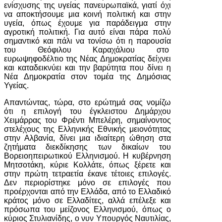
ενίσχυσης της υγείας πανευρωπαϊκά, γιατί όχι
να αποκτήσουμε μια κοινή πολιτική και στην
υγεία, όπως έχουμε για παράδειγμα στην
αγροτική πολιτική. Για αυτό είναι πάρα πολύ
σημαντικό και πάλι να τονίσω ότι η παρουσία
του Θεόφιλου Καραχάλιου στο
ευρωψηφοδέλτιο της Νέας Δημοκρατίας δείχνει
και καταδεικνύει και την βαρύτητα που δίνει η
Νέα Δημοκρατία στον τομέα της Δημόσιας
Υγείας.
Απαντώντας, τώρα, στο ερώτημά σας νομίζω
ότι η επιλογή του έγκλειστου Δημάρχου
Χειμάρρας του Φρέντι Μπελέρη, σημαίνοντος
στελέχους της Ελληνικής Εθνικής μειονότητας
στην Αλβανία, δίνει μια ιδιαίτερη ώθηση στα
ζητήματα διεκδίκησης των δικαίων του
Βορειοηπειρωτικού Ελληνισμού. Η κυβέρνηση
Μητσοτάκη, κύριε Κολλάτε, όπως ξέρετε και
στην πρώτη τετραετία έκανε τέτοιες επιλογές.
Δεν περιορίστηκε μόνο σε επιλογές που
προέρχονται από την Ελλάδα, από το Ελλαδικό
κράτος μόνο σε Ελλαδίτες, αλλά επέλεξε και
πρόσωπα του μείζονος Ελληνισμού, όπως ο
κύριος Στυλιανίδης, ο νυν Υπουργός Ναυτιλίας,