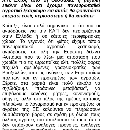
Λ.Π. Εκτός από τη Θεσσαλία, η μεγάλη
εικόνα είναι ότι έχουμε πανευρωπαϊκό
αγροτικό ξεσηκωμό και αυτός θα φουντώσει
εκτιμάτε εσείς περισσότερο ή θα κοπάσει;
Κοίταξε, είναι πολύ σημαντικό το ότι πια οι
αντιδράσεις για την ΚΑΠ δεν περιορίζονται
στην Ελλάδα ή σε κάποιες περιφερειακές
χώρες. Το γεγονός ότι φέτος είχαμε τέτοιο
πανευρωπαϊκό αγροτικό ξεσηκωμό,
αντιδράσεις σε όλη την Ευρώπη δείχνει
-λυπάμαι που το λέω- μια απόσταση που
χωρίζει πια τις ευρωπαϊκές ελίτ, πολλές φορές
παχυλά αμειβόμενες γραφειοκρατίες των
Βρυξελλών, από τις ανάγκες των Ευρωπαίων
πολιτών και εν προκειμένω των αγροτών.
Ξέρετε, στα χαρτιά είναι πολύ εύκολο να
σχεδιάζουμε “πράσινες μεταβάσεις”, να
επιβάλουμε κανόνες, ρήτρες, κανονισμούς,
οδηγίες, αλλά στο τέλος της ημέρας κάποιος
πληρώνει το λογαριασμό και εν προκειμένω οι
αγρότες της ΕΕ καλούνται να πληρώσουν
δυσβάσταχτο βάρος σε σχέση με όλους τους
άλλους αγρότες του υπόλοιπου κόσμου, όπου
δεν υπάρχουν ανάλογες πρόνοιες, ανάλογες