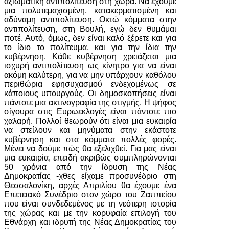
αξιωματική αντιπολίτευση στη χώρα. Να έχουμε
μια πολυτεμαχισμένη, κατακερματισμένη και
αδύναμη αντιπολίτευση. Οκτώ κόμματα στην
αντιπολίτευση, στη Βουλή, εγώ δεν θυμάμαι
ποτέ. Αυτό, όμως, δεν είναι καλό ξέρετε και για
το ίδιο το πολίτευμα, και για την ίδια την
κυβέρνηση. Κάθε κυβέρνηση χρειάζεται μια
ισχυρή αντιπολίτευση ως κίνητρο για να είναι
ακόμη καλύτερη, για να μην υπάρχουν καθόλου
περιθώρια εφησυχασμού ενδεχομένως σε
κάποιους υπουργούς. Οι δημοσκοπήσεις είναι
πάντοτε μια ακτινογραφία της στιγμής. Η ψήφος
σίγουρα στις Ευρωεκλογές είναι πάντοτε πιο
χαλαρή. Πολλοί θεωρούν ότι είναι μια ευκαιρία
να στείλουν και μηνύματα στην εκάστοτε
κυβέρνηση και στα κόμματα πολλές φορές.
Μένει να δούμε πώς θα εξελιχθεί. Για μας είναι
μια ευκαιρία, επειδή ακριβώς συμπληρώνονται
50 χρόνια από την ίδρυση της Νέας
Δημοκρατίας -χθες είχαμε προσυνέδριο στη
Θεσσαλονίκη, αρχές Απριλίου θα έχουμε ένα
Επετειακό Συνέδριο στον χώρο του Ζαππείου
που είναι συνδεδεμένος με τη νεότερη ιστορία
της χώρας και με την κορυφαία επιλογή του
Εθνάρχη και ιδρυτή της Νέας Δημοκρατίας του