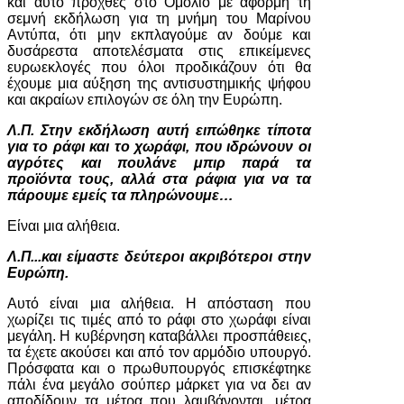
και αυτό προχθές στο Ομόλιο με αφορμή τη
σεμνή εκδήλωση για τη μνήμη του Μαρίνου
Αντύπα, ότι μην εκπλαγούμε αν δούμε και
δυσάρεστα αποτελέσματα στις επικείμενες
ευρωεκλογές που όλοι προδικάζουν ότι θα
έχουμε μια αύξηση της αντισυστημικής ψήφου
και ακραίων επιλογών σε όλη την Ευρώπη.
Λ.Π. Στην εκδήλωση αυτή ειπώθηκε τίποτα
για το ράφι και το χωράφι, που ιδρώνουν οι
αγρότες και πουλάνε μπιρ παρά τα
προϊόντα τους, αλλά στα ράφια για να τα
πάρουμε εμείς τα πληρώνουμε…
Είναι μια αλήθεια.
Λ.Π...και είμαστε δεύτεροι ακριβότεροι στην
Ευρώπη.
Αυτό είναι μια αλήθεια. Η απόσταση που
χωρίζει τις τιμές από το ράφι στο χωράφι είναι
μεγάλη. Η κυβέρνηση καταβάλλει προσπάθειες,
τα έχετε ακούσει και από τον αρμόδιο υπουργό.
Πρόσφατα και ο πρωθυπουργός επισκέφτηκε
πάλι ένα μεγάλο σούπερ μάρκετ για να δει αν
αποδίδουν τα μέτρα που λαμβάνονται, μέτρα