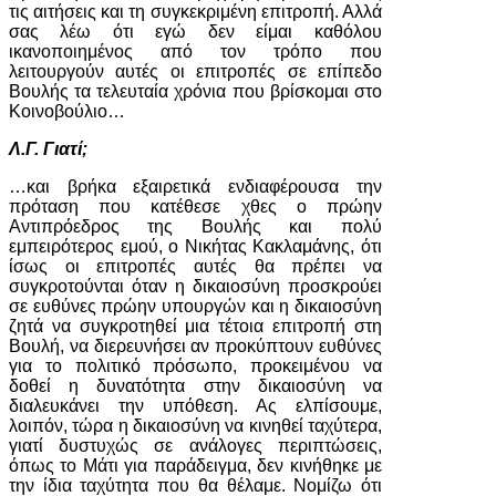
τις αιτήσεις και τη συγκεκριμένη επιτροπή. Αλλά
σας λέω ότι εγώ δεν είμαι καθόλου
ικανοποιημένος από τον τρόπο που
λειτουργούν αυτές οι επιτροπές σε επίπεδο
Βουλής τα τελευταία χρόνια που βρίσκομαι στο
Κοινοβούλιο…
Λ.Γ. Γιατί;
…και βρήκα εξαιρετικά ενδιαφέρουσα την
πρόταση που κατέθεσε χθες ο πρώην
Αντιπρόεδρος της Βουλής και πολύ
εμπειρότερος εμού, ο Νικήτας Κακλαμάνης, ότι
ίσως οι επιτροπές αυτές θα πρέπει να
συγκροτούνται όταν η δικαιοσύνη προσκρούει
σε ευθύνες πρώην υπουργών και η δικαιοσύνη
ζητά να συγκροτηθεί μια τέτοια επιτροπή στη
Βουλή, να διερευνήσει αν προκύπτουν ευθύνες
για το πολιτικό πρόσωπο, προκειμένου να
δοθεί η δυνατότητα στην δικαιοσύνη να
διαλευκάνει την υπόθεση. Ας ελπίσουμε,
λοιπόν, τώρα η δικαιοσύνη να κινηθεί ταχύτερα,
γιατί δυστυχώς σε ανάλογες περιπτώσεις,
όπως το Μάτι για παράδειγμα, δεν κινήθηκε με
την ίδια ταχύτητα που θα θέλαμε. Νομίζω ότι