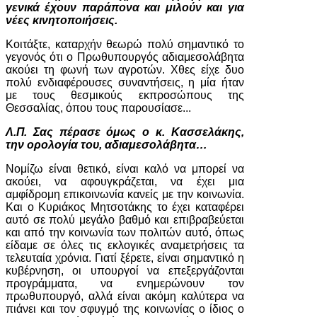
γενικά έχουν παράπονα και μιλούν και για
νέες κινητοποιήσεις.
Κοιτάξτε, καταρχήν θεωρώ πολύ σημαντικό το
γεγονός ότι ο Πρωθυπουργός αδιαμεσολάβητα
ακούει τη φωνή των αγροτών. Χθες είχε δυο
πολύ ενδιαφέρουσες συναντήσεις, η μία ήταν
με τους θεσμικούς εκπροσώπους της
Θεσσαλίας, όπου τους παρουσίασε...
Λ.Π. Σας πέρασε όμως ο κ. Κασσελάκης,
την ορολογία του, αδιαμεσολάβητα…
Νομίζω είναι θετικό, είναι καλό να μπορεί να
ακούει, να αφουγκράζεται, να έχει μια
αμφίδρομη επικοινωνία κανείς με την κοινωνία.
Και ο Κυριάκος Μητσοτάκης το έχει καταφέρει
αυτό σε πολύ μεγάλο βαθμό και επιβραβεύεται
και από την κοινωνία των πολιτών αυτό, όπως
είδαμε σε όλες τις εκλογικές αναμετρήσεις τα
τελευταία χρόνια. Γιατί ξέρετε, είναι σημαντικό η
κυβέρνηση, οι υπουργοί να επεξεργάζονται
προγράμματα, να ενημερώνουν τον
πρωθυπουργό, αλλά είναι ακόμη καλύτερα να
πιάνει και τον σφυγμό της κοινωνίας ο ίδιος ο