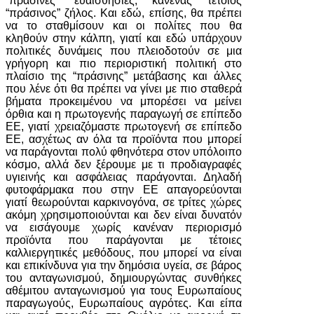
“πράσινες” ευαισθησίες, κανένας τέτοιος
“πράσινος” ζήλος. Και εδώ, επίσης, θα πρέπει
να το σταθμίσουν και οι πολίτες που θα
κληθούν στην κάλπη, γιατί και εδώ υπάρχουν
πολιτικές δυνάμεις που πλειοδοτούν σε μια
γρήγορη και πιο περιοριστική πολιτική στο
πλαίσιο της “πράσινης” μετάβασης και άλλες
που λένε ότι θα πρέπει να γίνει με πιο σταθερά
βήματα προκειμένου να μπορέσει να μείνει
όρθια και η πρωτογενής παραγωγή σε επίπεδο
ΕΕ, γιατί χρειαζόμαστε πρωτογενή σε επίπεδο
ΕΕ, ασχέτως αν όλα τα προϊόντα που μπορεί
να παράγονται πολύ φθηνότερα στον υπόλοιπο
κόσμο, αλλά δεν ξέρουμε με τι προδιαγραφές
υγιεινής και ασφάλειας παράγονται. Δηλαδή
φυτοφάρμακα που στην ΕΕ απαγορεύονται
γιατί θεωρούνται καρκινογόνα, σε τρίτες χώρες
ακόμη χρησιμοποιούνται και δεν είναι δυνατόν
να εισάγουμε χωρίς κανέναν περιορισμό
προϊόντα που παράγονται με τέτοιες
καλλιεργητικές μεθόδους, που μπορεί να είναι
και επικίνδυνα για την δημόσια υγεία, σε βάρος
του ανταγωνισμού, δημιουργώντας συνθήκες
αθέμιτου ανταγωνισμού για τους Ευρωπαίους
παραγωγούς, Ευρωπαίους αγρότες. Και είπα