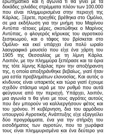
ερωτηματικό και η αγωνία τι θα γίνει με τα
δεκάδες χιλιάδες στρέμματα πλέον των 100.000
που είναι πλημμυρισμένα στην περιοχή της
Κάρλας. Ξέρετε, προχθές βρέθηκα στο Ομόλιο,
σε μια εκδήλωση για την μνήμη του Μαρίνου
Αντύπα -τέτοιες μέρες, σκοτώθηκε ο Μαρίνος
Αντύπας, ο φλογερός κήρυκας του αγροτικού
ξεσηκωμού, και ο τάφος του βρίσκεται στο
Ομόλιο- και εκεί υπάρχει ένα πολύ ωραίο
λαογραφικό μουσείο που είχε ένα χάρτη του
1905 της Θεσσαλίας με τη λίμνη Κάρλα.
Λοιπόν, με την πλημμύρα ξεπέρασε και τα όρια
της τότε λίμνης Κάρλας πριν την αποξήρανση
της, η οποία αποξηράνθηκε βεβαίως, γιατί ήταν
μια εστία προβλημάτων ελονοσίας. Και αυτός ο
κίνδυνος είναι υπαρκτός και τώρα γιατί έχουμε
σχεδόν στάσιμα νερά με τον ρυθμό που αυτά
φεύγουνε από την περιοχή. Υπάρχει, λοιπόν,
μια αγωνία τι θα γίνει με τους αγρότες αυτούς
που δεν μπορούν να καλλιεργήσουν φέτος και
του χρόνου. Η κυβέρνηση, δια του αρμόδιου
υπουργού Αγροτικής Ανάπτυξης είχε εξαγγείλει
δύο προγράμματα, ένα για την στήριξη του
εισοδήματος των αγροτών, που τα χωράφια
τους είναι πλημμυρισμένα και ένα δεύτερο για