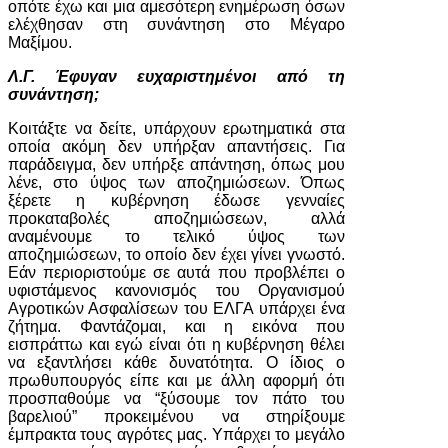
οπότε έχω και μια αμεσότερη ενημέρωση όσων
ελέχθησαν στη συνάντηση στο Μέγαρο
Μαξίμου.
Λ.Γ. Έφυγαν ευχαριστημένοι από τη
συνάντηση;
Κοιτάξτε να δείτε, υπάρχουν ερωτηματικά στα
οποία ακόμη δεν υπήρξαν απαντήσεις. Για
παράδειγμα, δεν υπήρξε απάντηση, όπως μου
λένε, στο ύψος των αποζημιώσεων. Όπως
ξέρετε η κυβέρνηση έδωσε γενναίες
προκαταβολές αποζημιώσεων, αλλά
αναμένουμε το τελικό ύψος των
αποζημιώσεων, το οποίο δεν έχει γίνει γνωστό.
Εάν περιοριστούμε σε αυτά που προβλέπει ο
υφιστάμενος κανονισμός του Οργανισμού
Αγροτικών Ασφαλίσεων του ΕΛΓΑ υπάρχει ένα
ζήτημα. Φαντάζομαι, και η εικόνα που
εισπράττω και εγώ είναι ότι η κυβέρνηση θέλει
να εξαντλήσει κάθε δυνατότητα. Ο ίδιος ο
πρωθυπουργός είπε και με άλλη αφορμή ότι
προσπαθούμε να “ξύσουμε τον πάτο του
βαρελιού” προκειμένου να στηρίξουμε
έμπρακτα τους αγρότες μας. Υπάρχει το μεγάλο