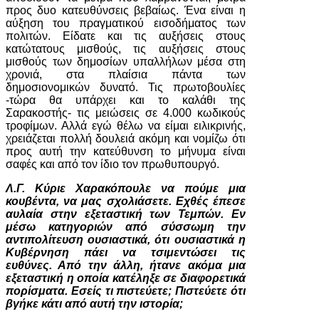
προς δυο κατευθύνσεις βεβαίως. Ένα είναι η
αύξηση του πραγματικού εισοδήματος των
πολιτών. Είδατε και τις αυξήσεις στους
κατώτατους μισθούς, τις αυξήσεις στους
μισθούς των δημοσίων υπαλλήλων μέσα στη
χρονιά, στα πλαίσια πάντα των
δημοσιονομικών δυνατό. Τις πρωτοβουλίες
-τώρα θα υπάρχει και το καλάθι της
Σαρακοστής- τις μειώσεις σε 4.000 κωδικούς
τροφίμων. Αλλά εγώ θέλω να είμαι ειλικρινής,
χρειάζεται πολλή δουλειά ακόμη και νομίζω ότι
προς αυτή την κατεύθυνση το μήνυμα είναι
σαφές και από τον ίδιο τον πρωθυπουργό.
Λ.Γ. Κύριε Χαρακόπουλε να πούμε μια
κουβέντα, να μας σχολιάσετε. Εχθές έπεσε
αυλαία στην εξεταστική των Τεμπών. Εν
μέσω κατηγοριών από σύσσωμη την
αντιπολίτευση ουσιαστικά, ότι ουσιαστικά η
Κυβέρνηση πάει να τσιμεντώσει τις
ευθύνες. Από την άλλη, ήτανε ακόμα μια
εξεταστική η οποία κατέληξε σε διαφορετικά
πορίσματα. Εσείς τι πιστεύετε; Πιστεύετε ότι
βγήκε κάτι από αυτή την ιστορία;