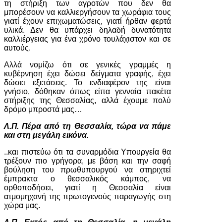
τη στήριξη των αγροτών που δεν θα
μπορέσουν να καλλιεργήσουν τα χωράφια τους
γιατί έχουν επιχωματώσεις, γιατί ήρθαν φερτά
υλικά. Δεν θα υπάρχει δηλαδή δυνατότητα
καλλιέργειας για ένα χρόνο τουλάχιστον και σε
αυτούς.
Αλλά νομίζω ότι σε γενικές γραμμές η
κυβέρνηση έχει δώσει δείγματα γραφής, έχει
δώσει εξετάσεις. Το ενδιαφέρον της είναι
γνήσιο, δόθηκαν όπως είπα γενναία πακέτα
στήριξης της Θεσσαλίας, αλλά έχουμε πολύ
δρόμο μπροστά μας…
Λ.Π. Πέρα από τη Θεσσαλία, τώρα να πάμε
και στη μεγάλη εικόνα.
..και πιστεύω ότι τα συναρμόδια Υπουργεία θα
τρέξουν πιο γρήγορα, με βάση και την σαφή
βούληση του πρωθυπουργού να στηριχτεί
έμπρακτα ο θεσσαλικός κάμπος, να
ορθοποδήσει, γιατί η Θεσσαλία είναι
ατμομηχανή της πρωτογενούς παραγωγής στη
χώρα μας.