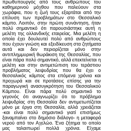
πρωθυπουργός από τους ανθρώπους του
καθημερινού μόχθου που παλεύουν στα
χωράφια, που η ζωή τους εξαρτάται από την
επίλυση των προβλημάτων στο Θεσσαλικό
κάμπο. Λοιπόν, στην πρώτη συνάντηση, ήταν
πολύ σημαντικό ότι παρουσιάστηκε αυτή η
μελέτη της ολλανδικής εταιρείας. Μια μελέτη η
οποία έχει δουλευτεί πολύ από ανθρώπους
που έχουν γνώση και εξειδίκευση στα ζητήματα
αυτά και δεν περιορίζεται μόνο στην
αντιπλημμυρική θωράκιση της Θεσσαλίας, που
είναι πάρα πολύ σημαντικό, αλλά επεκτείνεται η
μελέτη και στην αντιμετώπιση του τεράστιου
προβλήματος λειψυδρίας που θα έχει ο
θεσσαλικός κάμπος στα επόμενα χρόνια και
προχωρά και σε προτάσεις επίσης για την
παραγωγική ανασυγκρότηση του Θεσσαλικού
Κάμπου. Είναι πάρα πολύ σημαντικό το
γεγονός ότι αναγνωρίζει ότι το πρόβλημα
λειψυδρίας στη Θεσσαλία δεν αντιμετωπίζεται
μόνο με έργα στη Θεσσαλία, αλλά χρειάζεται
-και είναι πολύ σημαντικό γιατί επισήμως
ξαναμπαίνει στο δημόσιο διάλογο- η μεταφορά
νερού από τον Αχελώο. Ένα ζήτημα το οποίο
μας ταλαιπωρεί πολλά χρόνια. Είχαμε