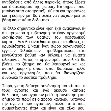
αντιδράσεις από άλλες περιοχές, όπως ξέρετε
και διαμερίσματα της χώρας. Επισήμως, πια,
μπαίνει αυτό στο τραπέζι, τίθεται και προφανώς
και η κυβέρνηση θα πρέπει να προχωρήσει με
βάση και αυτό το δεδομένο.
Το άλλο σημαντικό είναι -ήδη έχει ανακοινωθεί-
ότι προχωρά η κυβέρνηση σε έναν οργανισμό
διαχείρισης των υδάτων του θεσσαλικού
κάμπου. Δεν θα είναι διάσπαρτες οι ευθύνες, οι
αρμοδιότητες. Είχαμε έναν σωρό οργανισμούς
εγγείων βελτιώσεων, προβληματικούς, στο
μεγαλύτερο βαθμό -αν θέλουμε να είμαστε
ειλικρινείς. Αυτός ο οργανισμός συνολικά θα
βλέπει το ζήτημα και θα λειτουργεί και ως
αντιπλημμυρική, όπως είπα, θωράκιση αλλά
και ως οργανισμός που θα διαχειρίζεται
συνολικά το υδατικό πρόβλημα.
Τώρα, για τη δεύτερη συνάντηση που είπατε με
τους αγρότες και εγώ άκουσα κάποιες
δηλώσεις των αγροτών μετά τη συνάντηση και
σήμερα το πρωί σε διάφορα κανάλια. Κατανοώ
την αγωνία των αγροτών, πολλοί από τους
συμμετέχοντες ήταν και είναι και φίλοι μου,