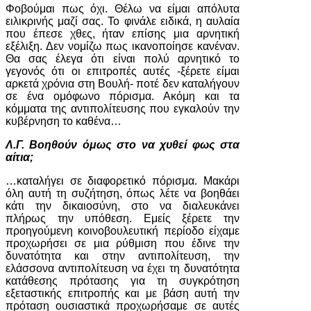
Φοβούμαι πως όχι. Θέλω να είμαι απόλυτα
ειλικρινής μαζί σας. Το φινάλε ειδικά, η αυλαία
που έπεσε χθες, ήταν επίσης μια αρνητική
εξέλιξη. Δεν νομίζω πως ικανοποίησε κανέναν.
Θα σας έλεγα ότι είναι πολύ αρνητικό το
γεγονός ότι οι επιτροπές αυτές -ξέρετε είμαι
αρκετά χρόνια στη Βουλή- ποτέ δεν καταλήγουν
σε ένα ομόφωνο πόρισμα. Ακόμη και τα
κόμματα της αντιπολίτευσης που εγκαλούν την
κυβέρνηση το καθένα…
Λ.Γ. Βοηθούν όμως στο να χυθεί φως στα
αίτια;
…καταλήγει σε διαφορετικό πόρισμα. Μακάρι
όλη αυτή τη συζήτηση, όπως λέτε να βοηθάει
κάτι την δικαιοσύνη, στο να διαλευκάνει
πλήρως την υπόθεση. Εμείς ξέρετε την
προηγούμενη κοινοβουλευτική περίοδο είχαμε
προχωρήσει σε μια ρύθμιση που έδινε την
δυνατότητα και στην αντιπολίτευση, την
ελάσσονα αντιπολίτευση να έχει τη δυνατότητα
κατάθεσης πρότασης για τη συγκρότηση
εξεταστικής επιτροπής και με βάση αυτή την
πρόταση ουσιαστικά προχωρήσαμε σε αυτές