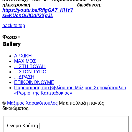
ηλεκτρονική διεύθυνση:
https
://
youtu
.
be
/
RfIgGA
7_
KHY
?
si
=
KUcnOUIOdIf
3
XgJL
back to top
Φωτο-
Gallery
ΑΡΧΙΚΗ
ΜΑΧΙΜΟΣ
... ΣΤΗ ΒΟΥΛΗ
... ΣΤΟΝ ΤΥΠΟ
... ΔΡΑΣΗ
ΕΠΙΚΟΙΝΩΝΟΥΜΕ
Παρουσίαση του βιβλίου του Μάξιμου Χαρακόπουλου
«Ρωμιοί της Καππαδοκίας»
©
Μάξιμος Χαρακόπουλος
Με επιφύλαξη παντός
δικαιώματος.
Όνομα Χρήστη