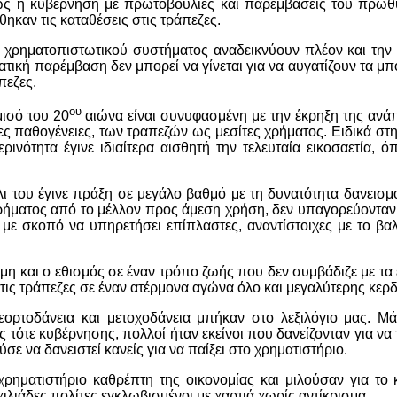
χώς η κυβέρνηση με πρωτοβουλίες και παρεμβάσεις του πρω
καν τις καταθέσεις στις τράπεζες.
υ χρηματοπιστωτικού συστήματος αναδεικνύουν πλέον και την
ατική παρέμβαση δεν μπορεί να γίνεται για να αυγατίζουν τα μ
πεζες.
ου
μισό του 20
αιώνα είναι συνυφασμένη με την έκρηξη της ανά
ιες παθογένειες, των τραπεζών ως μεσίτες χρήματος. Ειδικά στ
νότητα έγινε ιδιαίτερα αισθητή την τελευταία εικοσαετία, ό
ι του έγινε πράξη σε μεγάλο βαθμό με τη δυνατότητα δανεισμ
ρήματος από το μέλλον προς άμεση χρήση, δεν υπαγορεύοντα
 με σκοπό να υπηρετήσει επίπλαστες, αναντίστοιχες με το βα
μη και ο εθισμός σε έναν τρόπο ζωής που δεν συμβάδιζε με τα
τις τράπεζες σε έναν ατέρμονα αγώνα όλο και μεγαλύτερης κερ
εορτοδάνεια και μετοχοδάνεια μπήκαν στο λεξιλόγιο μας. Μά
 τότε κυβέρνησης, πολλοί ήταν εκείνοι που δανείζονταν για να
ε να δανειστεί κανείς για να παίξει στο χρηματιστήριο.
ηματιστήριο καθρέπτη της οικονομίας και μιλούσαν για το 
ιλιάδες πολίτες εγκλωβισμένοι με χαρτιά χωρίς αντίκρισμα.