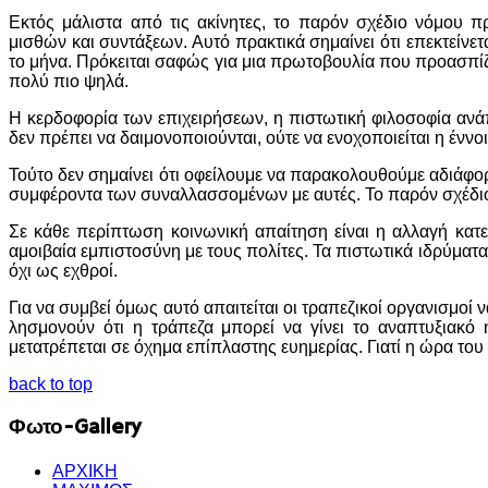
Εκτός μάλιστα από τις ακίνητες, το παρόν σχέδιο νόμου πρ
μισθών και συντάξεων. Αυτό πρακτικά σημαίνει ότι επεκτείνε
το μήνα. Πρόκειται σαφώς για μια πρωτοβουλία που προασπίζει
πολύ πιο ψηλά.
Η κερδοφορία των επιχειρήσεων, η πιστωτική φιλοσοφία ανάπ
δεν πρέπει να δαιμονοποιούνται, ούτε να ενοχοποιείται η ένν
Τούτο δεν σημαίνει ότι οφείλουμε να παρακολουθούμε αδιάφο
συμφέροντα των συναλλασσομένων με αυτές. Το παρόν σχέδιο
Σε κάθε περίπτωση κοινωνική απαίτηση είναι η αλλαγή κατ
αμοιβαία εμπιστοσύνη με τους πολίτες. Τα πιστωτικά ιδρύματα
όχι ως εχθροί.
Για να συμβεί όμως αυτό απαιτείται οι τραπεζικοί οργανισμοί
λησμονούν ότι η τράπεζα μπορεί να γίνει το αναπτυξιακό
μετατρέπεται σε όχημα επίπλαστης ευημερίας. Γιατί η ώρα του
back to top
Φωτο-Gallery
ΑΡΧΙΚΗ