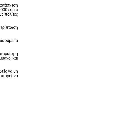
 κατάσχεση
 1000 ευρώ
υς πολίτες
 περίπτωση
λίσουμε τα
απαραίτητη
μμαχοι και
ωτές να μη
μπορεί να