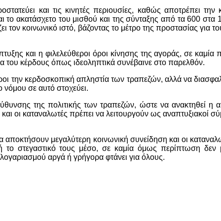
οστατεύει και τις κινητές περιουσίες, καθώς αποτρέπει την
ται το ακατάσχετο του μισθού και της σύνταξης από τα 600 στα
 τον κοινωνικό ιστό, βάζοντας το μέτρο της προστασίας για το
τυξης και η φιλελεύθεροι όροι κίνησης της αγοράς, σε καμία
οια του κέρδους όπως ιδεοληπτικά συνέβαινε στο παρελθόν.
ροι την κερδοσκοπική απληστία των τραπεζών, αλλά να διασφα
 νόμου σε αυτό στοχεύει.
εύθυνσης της πολιτικής των τραπεζών, ώστε να ανακτηθεί η 
 και οι καταναλωτές πρέπει να λειτουργούν ως αναπτυξιακοί σύ
 να αποκτήσουν μεγαλύτερη κοινωνική συνείδηση και οι καταναλ
 ή το στεγαστικό τους μέσο, σε καμία όμως περίπτωση δεν 
 λογαριασμού αργά ή γρήγορα φτάνει για όλους.