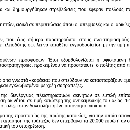
κε και δημιουργήθηκαν στρεβλώσεις που έφεραν πολλούς πο
πτών, ειδικά σε περιπτώσεις όπου οι υπερβολές και οι αδικίες
ν, που έως σήμερα παρατηρούνται στους πλειστηριασμούς
 πλειοδότης οφείλει να καταθέτει εγγυοδοσία ίση με την τιμή 
σμένων προσφορών. Έτσι εξορθολογίζεται η υφιστάμενη δ
ταστρατηγήσεις, προκειμένου να προστατευτεί ο πολίτης από τ
θώριο τα γνωστά «κοράκια» που σπεύδουν να κατασπαράξουν «
καν εγκλωβισμένοι με χρέη σε τράπεζες.
της διενέργειας πλειστηριασμών ακινήτων σε ευτελή επίπε
η ακινήτου σε τιμή κατώτερη της αντικειμενικής του αξίας. Έ
ιασφαλίζει στον δανειολήπτη ένα αυτονόητο minimum.
μα της προστασίας της πρώτης κατοικίας, για την οποία απαγ
η απαίτηση της τράπεζας δεν υπερβαίνει τα 20.000 ευρώ ή αν ο
βατική του υποχρέωση.