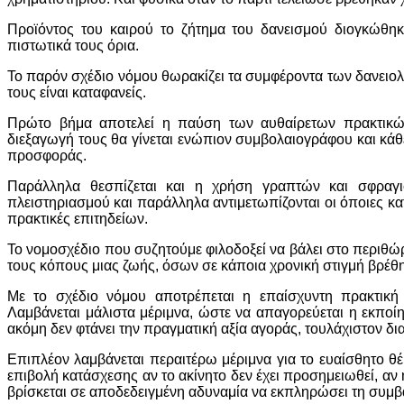
Προϊόντος του καιρού το ζήτημα του δανεισμού διογκώθη
πιστωτικά τους όρια.
Το παρόν σχέδιο νόμου θωρακίζει τα συμφέροντα των δανειολη
τους είναι καταφανείς.
Πρώτο βήμα αποτελεί η παύση των αυθαίρετων πρακτικώ
διεξαγωγή τους θα γίνεται ενώπιον συμβολαιογράφου και κάθε
προσφοράς.
Παράλληλα θεσπίζεται και η χρήση γραπτών και σφραγι
πλειστηριασμού και παράλληλα αντιμετωπίζονται οι όποιες κα
πρακτικές επιτηδείων.
Το νομοσχέδιο που συζητούμε φιλοδοξεί να βάλει στο περι
τους κόπους μιας ζωής, όσων σε κάποια χρονική στιγμή βρέθη
Με το σχέδιο νόμου αποτρέπεται η επαίσχυντη πρακτική 
Λαμβάνεται μάλιστα μέριμνα, ώστε να απαγορεύεται η εκποίησ
ακόμη δεν φτάνει την πραγματική αξία αγοράς, τουλάχιστον δ
Επιπλέον λαμβάνεται περαιτέρω μέριμνα για το ευαίσθητο θέ
επιβολή κατάσχεσης αν το ακίνητο δεν έχει προσημειωθεί, αν 
βρίσκεται σε αποδεδειγμένη αδυναμία να εκπληρώσει τη συμ