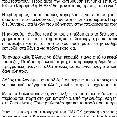
πρωτοστατούν. Προς αυτή την κατεύθυνση κινήθηκε επιτυ
Κώστα Καραμανλή. Η Ελλάδα ήταν από τις πρώτες που εγγυήθη
Η κρίση όμως και οι κρατικές παρεμβάσεις για διάσωση το
διάσταση που οφείλουν να έχουν τα πιστωτικά ιδρύματα. Η κρ
διευθυντικών στελεχών που οδήγησαν στην πτώχευση τις τρά
Η ταχύρυθμη άνοδος του βιοτικού επιπέδου από το δεύτερο 
χρηματοπιστωτικού συστήματος και τη λειτουργία, με τις όπο
η παρεμβατικότητα του πιστωτικού συστήματος στην καθημερι
εκτίναξη στα δάνεια για πρώτη κατοικία.
Το όνειρο κάθε Έλληνα να βάλει κεραμίδι πάνω από το κεφάλ
τράπεζες. Ωστόσο, η δανειοδότηση, η απορρόφηση δηλαδή χ
πραγματικές ανάγκες, άλλα πολλές φορές έγινε αλόγιστα και
δανειοληπτών.
Λάθος υπολογισμοί, αναποδιές ή σε ακραίες περιπτώσεις ακό
νοικοκυριού, οδήγησε πολλούς πολίτες στην υπερχρέωση και 
Μετά τα θαλασσοδάνεια, νέες λέξεις όπως διακοποδάνεια, 
περίοδο του πάρτι στο χρηματιστήριο, υπό την ενθάρρυνση της
στη Σοφοκλέους. Τότε τριπλασιάστηκε και το ποσό που μπορούσ
Ήταν η εποχή που υπουργοί του ΠΑΣΟΚ χαρακτήριζαν το χρ
χρηματιστηρίου. Και φυσικά όταν το πάρτι τελείωσε βρέθηκαν χ