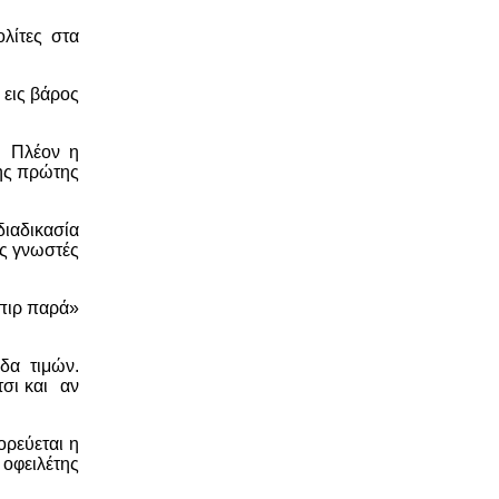
λίτες στα
 εις βάρος
. Πλέον η
της πρώτης
ιαδικασία
ις γνωστές
μπιρ παρά»
δα τιμών.
τσι και αν
ορεύεται η
 οφειλέτης