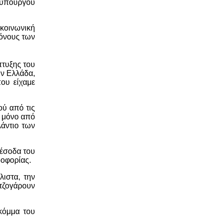
θυπουργού
 κοινωνική
πόνους των
πτυξης του
ην Ελλάδα,
που είχαμε
ού από τις
ν μόνο από
λάντιο των
 έσοδα του
δοφορίας.
λιστα, την
 τζογάρουν
κόμμα του