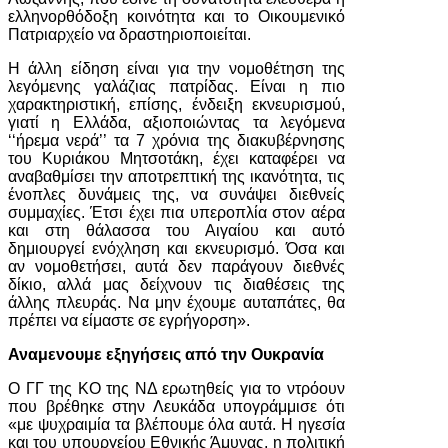
ελληνορθόδοξη κοινότητα και το Οικουμενικό
Πατριαρχείο να δραστηριοποιείται.
Η άλλη είδηση είναι για την νομοθέτηση της
λεγόμενης γαλάζιας πατρίδας. Είναι η πιο
χαρακτηριστική, επίσης, ένδειξη εκνευρισμού,
γιατί η Ελλάδα, αξιοποιώντας τα λεγόμενα
‘‘ήρεμα νερά’’ τα 7 χρόνια της διακυβέρνησης
του Κυριάκου Μητσοτάκη, έχει καταφέρει να
αναβαθμίσει την αποτρεπτική της ικανότητα, τις
ένοπλες δυνάμεις της, να συνάψει διεθνείς
συμμαχίες. Έτσι έχει πια υπεροπλία στον αέρα
και στη θάλασσα του Αιγαίου και αυτό
δημιουργεί ενόχληση και εκνευρισμό. Όσα και
αν νομοθετήσει, αυτά δεν παράγουν διεθνές
δίκιο, αλλά μας δείχνουν τις διαθέσεις της
άλλης πλευράς. Να μην έχουμε αυταπάτες, θα
πρέπει να είμαστε σε εγρήγορση».
Αναμενουμε εξηγήσεις από την Ουκρανία
Ο ΓΓ της ΚΟ της ΝΔ ερωτηθείς για το ντρόουν
που βρέθηκε στην Λευκάδα υπογράμμισε ότι
«με ψυχραιμία τα βλέπουμε όλα αυτά. Η ηγεσία
και του υπουργείου Εθνικής Άμυνας, η πολιτική