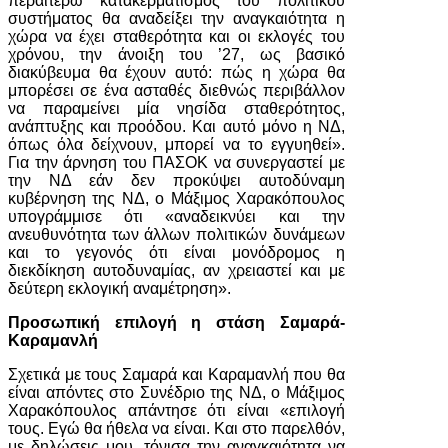
περαιτέρω κατακερματισμός του πολιτικού
συστήματος θα αναδείξει την αναγκαιότητα η
χώρα να έχει σταθερότητα και οι εκλογές του
χρόνου, την άνοιξη του ’27, ως βασικό
διακύβευμα θα έχουν αυτό: πώς η χώρα θα
μπορέσει σε ένα ασταθές διεθνώς περιβάλλον
να παραμείνει μία νησίδα σταθερότητος,
ανάπτυξης και προόδου. Και αυτό μόνο η ΝΔ,
όπως όλα δείχνουν, μπορεί να το εγγυηθεί».
Για την άρνηση του ΠΑΣΟΚ να συνεργαστεί με
την ΝΔ εάν δεν προκύψει αυτοδύναμη
κυβέρνηση της ΝΔ, ο Μάξιμος Χαρακόπουλος
υπογράμμισε ότι «αναδεικνύει και την
ανευθυνότητα των άλλων πολιτικών δυνάμεων
και το γεγονός ότι είναι μονόδρομος η
διεκδίκηση αυτοδυναμίας, αν χρειαστεί και με
δεύτερη εκλογική αναμέτρηση».
Προσωπική επιλογή η στάση Σαμαρά-
Καραμανλή
Σχετικά με τους Σαμαρά και Καραμανλή που θα
είναι απόντες στο Συνέδριο της ΝΔ, ο Μάξιμος
Χαρακόπουλος απάντησε ότι είναι «επιλογή
τους. Εγώ θα ήθελα να είναι. Και στο παρελθόν,
με δηλώσεις μου, τόνισα την αναγκαιότητα να