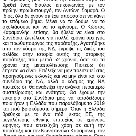
βρεθεί ένας δίαυλος επικοινωνίας με τον
πρώην πρωθυπουργό, τον Αντώνη Σαμαρά. Ο
ίδιος, όλα δείχνουν ότι έχει αποφασίσει να κάνει
το επόμενο βήμα. Μένει να το δούμε, να το
σχολιάσουμε και να το κρίνουμε. Ο Κώστας
Καραμανλής, επίσης, θα ήθελα να είναι στο
Συνέδριο. Διετέλεσε για πολλά χρόνια αρχηγός
και πρωθυπουργός της παράταξης. Αγαπήθηκε
από τον κόσμο της ΝΔ, έγραψε τις δικές του
σελίδες στην ιστορία αυτής της ιστορικής
παράταξης που μετρά 52 χρόνια, όσα και τα
χρόνια της μεταπολίτευσης. Πιστεύω ότι
έπρεπε να είναι. Επέλεξε να μην πολιτευτεί στις
προηγούμενες εκλογές και να μην είναι και στο
συνέδριο της ΝΔ, αλλά ο κόσμος της ΝΔ
πιστεύω ότι θα αναδείξει την ανάγκη περαιτέρω
συσπείρωσης και ενότητας. Θα έχουμε την
ευκαιρία στο Συνέδριο μας να καταδείξουμε
ποια ήταν η Ελλάδα που παραλάβαμε το 2019
και πού βρισκόμαστε σήμερα. Όταν η Ελλάδα
βρέθηκε με το ένα πόδι εκτός ΕΕ, της
μεγαλύτερης εθνικής επιτυχίας σε χρόνους
ειρήνης, που επετεύχθη χάρη σε αυτή την
παράταξη και τον Κωνσταντίνο Καραμανλή, τον