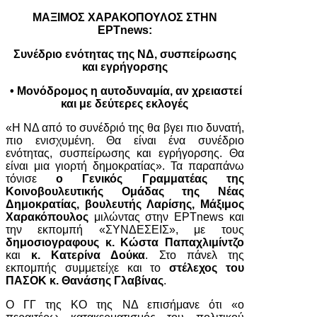
ΜΑΞΙΜΟΣ ΧΑΡΑΚΟΠΟΥΛΟΣ ΣΤΗΝ
ΕΡΤnews:
Συνέδριο ενότητας της ΝΔ, συσπείρωσης
και εγρήγορσης
• Μονόδρομος η αυτοδυναμία, αν χρειαστεί
και με δεύτερες εκλογές
«Η ΝΔ από το συνέδριό της θα βγει πιο δυνατή,
πιο ενισχυμένη. Θα είναι ένα συνέδριο
ενότητας, συσπείρωσης και εγρήγορσης. Θα
είναι μια γιορτή δημοκρατίας». Τα παραπάνω
τόνισε
ο Γενικός Γραμματέας της
Κοινοβουλευτικής Ομάδας της Νέας
Δημοκρατίας, βουλευτής Λαρίσης, Μάξιμος
Χαρακόπουλος
μιλώντας στην ΕΡΤnews και
την εκπομπή «ΣΥΝΔΕΣΕΙΣ», με τους
δημοσιογραφους κ. Κώστα Παπαχλιμίντζο
και
κ. Κατερίνα Δούκα
. Στο πάνελ της
εκπομπής συμμετείχε και το
στέλεχος του
ΠΑΣΟΚ κ. Θανάσης Γλαβίνας
.
Ο ΓΓ της ΚΟ της ΝΔ επισήμανε ότι «ο