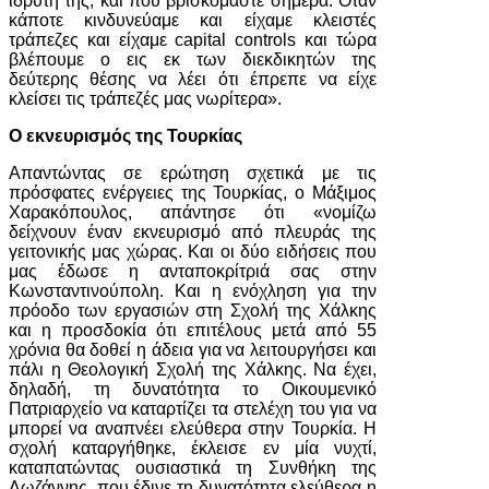
ιδρυτή της, και πού βρισκόμαστε σήμερα. Όταν
κάποτε κινδυνεύαμε και είχαμε κλειστές
τράπεζες και είχαμε capital controls και τώρα
βλέπουμε ο εις εκ των διεκδικητών της
δεύτερης θέσης να λέει ότι έπρεπε να είχε
κλείσει τις τράπεζές μας νωρίτερα».
Ο εκνευρισμός της Τουρκίας
Απαντώντας σε ερώτηση σχετικά με τις
πρόσφατες ενέργειες της Τουρκίας, ο Μάξιμος
Χαρακόπουλος, απάντησε ότι «νομίζω
δείχνουν έναν εκνευρισμό από πλευράς της
γειτονικής μας χώρας. Και οι δύο ειδήσεις που
μας έδωσε η ανταποκρίτριά σας στην
Κωνσταντινούπολη. Και η ενόχληση για την
πρόοδο των εργασιών στη Σχολή της Χάλκης
και η προσδοκία ότι επιτέλους μετά από 55
χρόνια θα δοθεί η άδεια για να λειτουργήσει και
πάλι η Θεολογική Σχολή της Χάλκης. Να έχει,
δηλαδή, τη δυνατότητα το Οικουμενικό
Πατριαρχείο να καταρτίζει τα στελέχη του για να
μπορεί να αναπνέει ελεύθερα στην Τουρκία. Η
σχολή καταργήθηκε, έκλεισε εν μία νυχτί,
καταπατώντας ουσιαστικά τη Συνθήκη της
Λωζάννης, που έδινε τη δυνατότητα ελεύθερα η