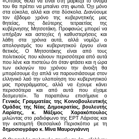
«Όποιος θέλει να είναι στη μαρκίζα το όνομά
του θα πρέπει να μπαίνει στη φωτιά. Όχι μόνο
στα εύκολα, αλλά και στα δύσκολα. Διανύουμε
τον έβδομο χρόνο της κυβερνητικής μας
θητείας, της δεύτερης τετραετίας της
κυβέρνησης Μητσοτάκη. Προφανώς μπορεί να
υπήρξαν και αστοχίες ή καθυστερήσεις και
λάθη στα χρόνια αυτά, αλλά νομίζω ο
απολογισμός του κυβερνητικού έργου είναι
θετικός. Ο Μητσοτάκης είναι από τους
πολιτικούς που κάνουν περισσότερα από αυτά
που λένε και πιστεύω ότι όταν φτάσει και η ώρα
των εκλογών του χρόνου την άνοιξη θα
μπορέσουμε όχι απλά να παρουσιάσουμε στον
ελληνικό λαό την υλοποίηση του κυβερνητικού
μας προγράμματος, αλλά να έχουμε κάνει
περισσότερα και από αυτά που είχαμε
δεσμευτεί». Τα παραπάνω επισήμανε ο
Γενικός Γραμματέας της Κοινοβουλευτικής
Ομάδας της Νέας Δημοκρατίας, βουλευτής
Λαρίσης, κ. Μάξιμος Χαρακόπουλος
μιλώντας στο ραδιόφωνο της ΕΡΤ Λάρισας και
την εκπομπή Θεσσαλικό Περισκόπιο με τη
δημοσιογράφο κ. Μίνα Μαυρογιάννη