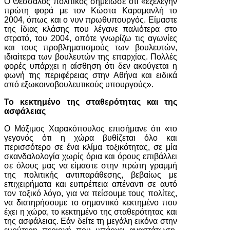
Ο Θεσσαλός πολιτικός σημείωσε ότι «εξελέγην
πρώτη φορά με τον Κώστα Καραμανλή το
2004, όπως και ο νυν πρωθυπουργός. Είμαστε
της ίδιας κλάσης που λέγανε παλιότερα στο
στρατό, του 2004, οπότε γνωρίζω τις αγωνίες
και τους προβληματισμούς των βουλευτών,
ιδιαίτερα των βουλευτών της επαρχίας. Πολλές
φορές υπάρχει η αίσθηση ότι δεν ακούγεται η
φωνή της περιφέρειας στην Αθήνα και ειδικά
από εξωκοινοβουλευτικούς υπουργούς».
Το κεκτημένο της σταθερότητας και της
ασφάλειας
Ο Μάξιμος Χαρακόπουλος επισήμανε ότι «το
γεγονός ότι η χώρα βυθίζεται όλο και
περισσότερο σε ένα κλίμα τοξικότητας, σε μία
σκανδαλολογία χωρίς όρια και όρους επιβάλλει
σε όλους μας να είμαστε στην πρώτη γραμμή
της πολιτικής αντιπαράθεσης, βεβαίως με
επιχειρήματα και ευπρέπεια απέναντι σε αυτό
τον τοξικό λόγο, για να πείσουμε τους πολίτες,
να διατηρήσουμε το σημαντικό κεκτημένο που
έχει η χώρα, το κεκτημένο της σταθερότητας και
της ασφάλειας. Εάν δείτε τη μεγάλη εικόνα στην