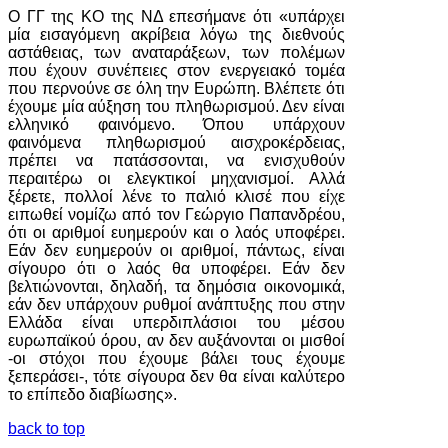
Ο ΓΓ της ΚΟ της ΝΔ επεσήμανε ότι «υπάρχει
μία εισαγόμενη ακρίβεια λόγω της διεθνούς
αστάθειας, των αναταράξεων, των πολέμων
που έχουν συνέπειες στον ενεργειακό τομέα
που περνούνε σε όλη την Ευρώπη. Βλέπετε ότι
έχουμε μία αύξηση του πληθωρισμού. Δεν είναι
ελληνικό φαινόμενο. Όπου υπάρχουν
φαινόμενα πληθωρισμού αισχροκέρδειας,
πρέπει να πατάσσονται, να ενισχυθούν
περαιτέρω οι ελεγκτικοί μηχανισμοί. Αλλά
ξέρετε, πολλοί λένε το παλιό κλισέ που είχε
ειπωθεί νομίζω από τον Γεώργιο Παπανδρέου,
ότι οι αριθμοί ευημερούν και ο λαός υποφέρει.
Εάν δεν ευημερούν οι αριθμοί, πάντως, είναι
σίγουρο ότι ο λαός θα υποφέρει. Εάν δεν
βελτιώνονται, δηλαδή, τα δημόσια οικονομικά,
εάν δεν υπάρχουν ρυθμοί ανάπτυξης που στην
Ελλάδα είναι υπερδιπλάσιοι του μέσου
ευρωπαϊκού όρου, αν δεν αυξάνονται οι μισθοί
-οι στόχοι που έχουμε βάλει τους έχουμε
ξεπεράσει-, τότε σίγουρα δεν θα είναι καλύτερο
το επίπεδο διαβίωσης».
back to top