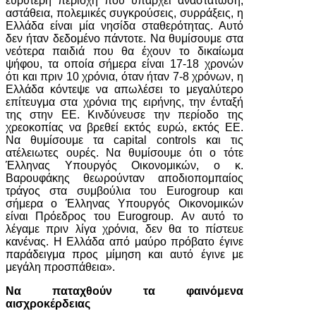
ευρύτερη περιοχή που υπάρχει αναστάτωση,
αστάθεια, πολεμικές συγκρούσεις, συρράξεις, η
Ελλάδα είναι μία νησίδα σταθερότητας. Αυτό
δεν ήταν δεδομένο πάντοτε. Να θυμίσουμε στα
νεότερα παιδιά που θα έχουν το δικαίωμα
ψήφου, τα οποία σήμερα είναι 17-18 χρονών
ότι και πριν 10 χρόνια, όταν ήταν 7-8 χρόνων, η
Ελλάδα κόντεψε να απωλέσει το μεγαλύτερο
επίτευγμα στα χρόνια της ειρήνης, την ένταξή
της στην ΕΕ. Κινδύνευσε την περίοδο της
χρεοκοπίας να βρεθεί εκτός ευρώ, εκτός ΕΕ.
Να θυμίσουμε τα capital controls και τις
ατέλειωτες ουρές. Να θυμίσουμε ότι ο τότε
Έλληνας Υπουργός Οικονομικών, ο κ.
Βαρουφάκης θεωρούνταν αποδιοπομπαίος
τράγος στα συμβούλια του Eurogroup και
σήμερα ο Έλληνας Υπουργός Οικονομικών
είναι Πρόεδρος του Eurogroup. Αν αυτό το
λέγαμε πριν λίγα χρόνια, δεν θα το πίστευε
κανένας. Η Ελλάδα από μαύρο πρόβατο έγινε
παράδειγμα προς μίμηση και αυτό έγινε με
μεγάλη προσπάθεια».
Να παταχθούν τα φαινόμενα
αισχροκέρδειας