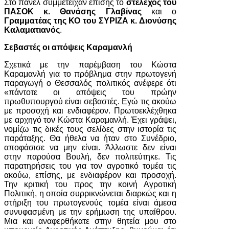
Στο πάνελ συμμετείχαν επίσης το
στέλεχος του
ΠΑΣΟΚ κ. Θανάσης Γλαβίνας
και ο
Γραμματέας της ΚΟ του ΣΥΡΙΖΑ κ. Διονύσης
Καλαματιανός
.
Σεβαστές οι απόψεις Καραμανλή
Σχετικά με την παρέμβαση του Κώστα
Καραμανλή για το πρόβλημα στην πρωτογενή
παραγωγή ο Θεσσαλός πολιτικός ανέφερε ότι
«πάντοτε οι απόψεις του πρώην
πρωθυπουργού είναι σεβαστές. Εγώ τις ακούω
με προσοχή και ενδιαφέρον. Πρωτοεκλέχθηκα
με αρχηγό τον Κώστα Καραμανλή. Έχει γράψει,
νομίζω τις δικές τους σελίδες στην ιστορία τις
παράταξης. Θα ήθελα να ήταν στο Συνέδριο,
αποφάσισε να μην είναι. Άλλωστε δεν είναι
στην παρούσα Βουλή, δεν πολιτεύτηκε. Τις
παρατηρήσεις του για τον αγροτικό τομέα τις
ακούω, επίσης, με ενδιαφέρον και προσοχή.
Την κριτική του προς την κοινή Αγροτική
Πολιτική, η οποία συρρικνώνεται διαρκώς και η
στήριξη του πρωτογενούς τομέα είναι άμεσα
συνυφασμένη με την ερήμωση της υπαίθρου.
Μια και αναφερθήκατε στην θητεία μου στο