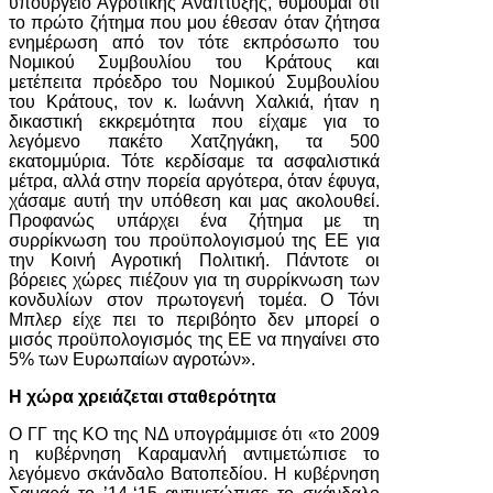
υπουργείο Αγροτικής Ανάπτυξης, θυμούμαι ότι
το πρώτο ζήτημα που μου έθεσαν όταν ζήτησα
ενημέρωση από τον τότε εκπρόσωπο του
Νομικού Συμβουλίου του Κράτους και
μετέπειτα πρόεδρο του Νομικού Συμβουλίου
του Κράτους, τον κ. Ιωάννη Χαλκιά, ήταν η
δικαστική εκκρεμότητα που είχαμε για το
λεγόμενο πακέτο Χατζηγάκη, τα 500
εκατομμύρια. Τότε κερδίσαμε τα ασφαλιστικά
μέτρα, αλλά στην πορεία αργότερα, όταν έφυγα,
χάσαμε αυτή την υπόθεση και μας ακολουθεί.
Προφανώς υπάρχει ένα ζήτημα με τη
συρρίκνωση του προϋπολογισμού της ΕΕ για
την Κοινή Αγροτική Πολιτική. Πάντοτε οι
βόρειες χώρες πιέζουν για τη συρρίκνωση των
κονδυλίων στον πρωτογενή τομέα. Ο Τόνι
Μπλερ είχε πει το περιβόητο δεν μπορεί ο
μισός προϋπολογισμός της ΕΕ να πηγαίνει στο
5% των Ευρωπαίων αγροτών».
Η χώρα χρειάζεται σταθερότητα
Ο ΓΓ της ΚΟ της ΝΔ υπογράμμισε ότι «το 2009
η κυβέρνηση Καραμανλή αντιμετώπισε το
λεγόμενο σκάνδαλο Βατοπεδίου. Η κυβέρνηση