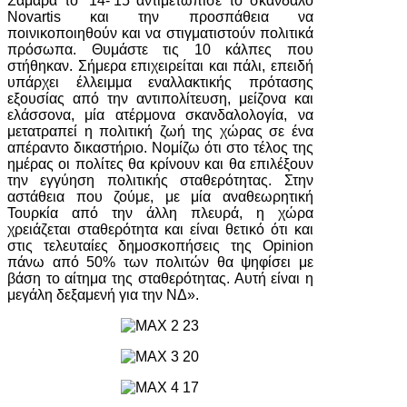
Σαμαρά το ’14-‘15 αντιμετώπισε το σκάνδαλο
Novartis και την προσπάθεια να
ποινικοποιηθούν και να στιγματιστούν πολιτικά
πρόσωπα. Θυμάστε τις 10 κάλπες που
στήθηκαν. Σήμερα επιχειρείται και πάλι, επειδή
υπάρχει έλλειμμα εναλλακτικής πρότασης
εξουσίας από την αντιπολίτευση, μείζονα και
ελάσσονα, μία ατέρμονα σκανδαλολογία, να
μετατραπεί η πολιτική ζωή της χώρας σε ένα
απέραντο δικαστήριο. Νομίζω ότι στο τέλος της
ημέρας οι πολίτες θα κρίνουν και θα επιλέξουν
την εγγύηση πολιτικής σταθερότητας. Στην
αστάθεια που ζούμε, με μία αναθεωρητική
Τουρκία από την άλλη πλευρά, η χώρα
χρειάζεται σταθερότητα και είναι θετικό ότι και
στις τελευταίες δημοσκοπήσεις της Opinion
πάνω από 50% των πολιτών θα ψηφίσει με
βάση το αίτημα της σταθερότητας. Αυτή είναι η
μεγάλη δεξαμενή για την ΝΔ».