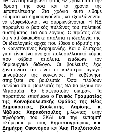
«Η ΝΔ συμπληρώνει φέτος 52 χρόνια από την
ίδρυση της όσα και τα χρόνια της
μεταπολίτευσης. Στα χρόνια αυτά είδαμε
κόμματα να δημιουργούνται, να εξαϋλώνονται,
να εξαφανίζονται, να συρρικνώνονται. Η ΝΔ
παραμένει ο βασικός πυλώνας του πολιτικού
συστήματος. Για δυο λόγους. Ο πρώτος είναι
ότι γιατί δικαιώθηκε απόλυτα η ιδεολογία της.
Οι ιδεολογικές αρχές που έθεσε ο ιδρυτής της,
ο Κωνσταντίνος Καραμανλής. Και ο δεύτερος
γιατί είναι ένα ανοιχτό πολυσυλλεκτικό κόμμα
που σέβεται απόλυτα, επιδιώκει τον
δημιουργικό διάλογο. Οι βουλευτές έχω
ξανατονίσει ότι είναι οι καλύτεροι αγωγοί
μηνυμάτων της κοινωνίας. Η κυβέρνηση
στηρίζεται σε βουλευτές. Όσοι πλάθουν
σενάρια ότι οι βουλευτές της ΝΔ θα ρίξουν τον
Μητσοτάκη θα διαψευστούν οικτρά». Τα
παραπάνω επισήμανε ο
Γενικός Γραμματέας
της Κοινοβουλευτικής Ομάδας της Νέας
Δημοκρατίας, βουλευτής Λαρίσης, κ.
Μάξιμος Χαρακόπουλος
μιλώντας στην
τηλεόραση του ΣΚΑΪ και την εκπομπή
«Σήμερα» με τους
δημοσιογράφους κ.κ.
Δημήτρη Οικονόμου
και
Άκη Παυλόπουλο
.