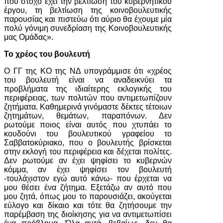
που στόχο έχει την βελτίωση του κυβερνητικού
έργου, τη βελτίωση της κοινοβουλευτικής
παρουσίας και πιστεύω ότι αύριο θα έχουμε μία
πολύ γόνιμη συνεδρίαση της Κοινοβουλευτικής
μας Ομάδας».
Το χρέος του βουλευτή
Ο ΓΓ της ΚΟ της ΝΔ υπογράμμισε ότι «χρέος
του βουλευτή είναι να αναδεικνύει τα
προβλήματα της ιδιαίτερης εκλογικής του
περιφέρειας, των πολιτών που αντιμετωπίζουν
ζητήματα. Καθημερινά γινόμαστε δέκτες τέτοιων
ζητημάτων, θεμάτων, παραπόνων. Δεν
ρωτούμε ποιος είναι αυτός που χτυπάει το
κουδούνι του βουλευτικού γραφείου το
Σαββατοκύριακο, που ο βουλευτής βρίσκεται
στην εκλογή του περιφέρεια και δέχεται πολίτες.
Δεν ρωτούμε αν έχει ψηφίσει το κυβερνών
κόμμα, αν έχει ψηφίσει τον βουλευτή
-τουλάχιστον εγώ αυτό κάνω- που έρχεται να
μου θέσει ένα ζήτημα. Εξετάζω αν αυτό που
μου ζητά, όπως μου το παρουσιάζει, ακούγεται
εύλογο και δίκαιο και τότε θα ζητήσουμε την
παρέμβαση της διοίκησης για να αντιμετωπίσει