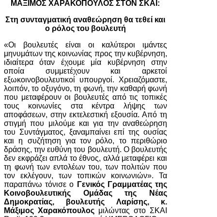
ΜΑΞΙΜΟΣ ΧΑΡΑΚΟΠΟΥΛΟΣ ΣΤΟΝ ΣΚΑΙ:
Στη συνταγματική αναθεώρηση θα τεθεί και
ο ρόλος του βουλευτή
«Οι βουλευτές είναι οι καλύτεροι ιμάντες
μηνυμάτων της κοινωνίας προς την κυβέρνηση,
ιδιαίτερα όταν έχουμε μία κυβέρνηση στην
οποία συμμετέχουν και αρκετοί
εξωκοινοβουλευτικοί υπουργοί. Χρειαζόμαστε,
λοιπόν, το οξυγόνο, τη φωνή, την καθαρή φωνή
που μεταφέρουν οι βουλευτές από τις τοπικές
τους κοινωνίες στα κέντρα λήψης των
αποφάσεων, στην εκτελεστική εξουσία. Από τη
στιγμή που μιλούμε και για την αναθεώρηση
του Συντάγματος, ξαναμπαίνει επί της ουσίας
και η συζήτηση για τον ρόλο, το περιθώριο
δράσης, την ευθύνη του βουλευτή. Ο βουλευτής
δεν εκφράζει απλά το έθνος, αλλά μεταφέρει και
τη φωνή των εντολέων του, των πολιτών που
τον εκλέγουν, των τοπικών κοινωνιών». Τα
παραπάνω τόνισε ο
Γενικός Γραμματέας της
Κοινοβουλευτικής Ομάδας της Νέας
Δημοκρατίας, βουλευτής Λαρίσης, κ.
Μάξιμος Χαρακόπουλος
μιλώντας στο ΣΚΑΙ