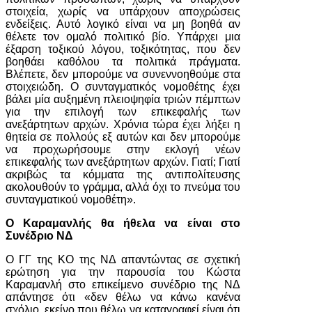
στοιχεία, χωρίς να υπάρχουν αποχρώσεις
ενδείξεις. Αυτό λογικό είναι να μη βοηθά αν
θέλετε τον ομαλό πολιτικό βίο. Υπάρχει μια
έξαρση τοξικού λόγου, τοξικότητας, που δεν
βοηθάει καθόλου τα πολιτικά πράγματα.
Βλέπετε, δεν μπορούμε να συνεννοηθούμε στα
στοιχειώδη. Ο συνταγματικός νομοθέτης έχει
βάλει μία αυξημένη πλειοψηφία τριών πέμπτων
για την επιλογή των επικεφαλής των
ανεξάρτητων αρχών. Χρόνια τώρα έχει λήξει η
θητεία σε πολλούς εξ αυτών και δεν μπορούμε
να προχωρήσουμε στην εκλογή νέων
επικεφαλής των ανεξάρτητων αρχών. Γιατί; Γιατί
ακριβώς τα κόμματα της αντιπολίτευσης
ακολουθούν το γράμμα, αλλά όχι το πνεύμα του
συνταγματικού νομοθέτη».
Ο Καραμανλής θα ήθελα να είναι στο
Συνέδριο ΝΔ
Ο ΓΓ της ΚΟ της ΝΔ απαντώντας σε σχετική
ερώτηση για την παρουσία του Κώστα
Καραμανλή στο επικείμενο συνέδριο της ΝΔ
απάντησε ότι «δεν θέλω να κάνω κανένα
σχόλιο, εκείνο που θέλω να καταγραφεί είναι ότι