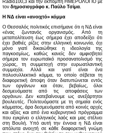
Radio100,3 και την εκπομπή ΗΜΕΡΟΛΟΓΙΟ με
τον
δημοσιογράφο κ. Παύλο Τσίμα
.
Η ΝΔ είναι «ανοιχτό» κόμμα
Ο Θεσσαλός πολιτικός επισήμανε ότι η ΝΔ είναι
«ένας ζωντανός οργανισμός. Από τη
μεταπολίτευση έως σήμερα έχει αποδείξει ότι
έχει βαθιές ρίζες στην ελληνική κοινωνία, όχι
μόνο γιατί δικαιώθηκε η ιδεολογία της
παγκοσμίως, καθώς κανείς δεν αμφισβητεί
σήμερα τον ευρωπαϊκό προσανατολισμό της
χώρας, τη συμμετοχή στην ευρωατλαντική
συμμαχία. Αλλά και γιατί είναι ένα
πολυσυλλεκτικό κόμμα, το οποίο σέβεται τη
διαφορετική άποψη όταν διατυπώνεται εντός
των οργάνων και όταν, βεβαίως, όλοι
δεσμευόμαστε από τις αποφάσεις των
οργάνων. Δεν κατεβαίνουμε ως ανεξάρτητοι
βουλευτές. Πολιτευόμαστε με τη σημαία ενός
κόμματος, άρα δεσμευόμαστε από κοινές αρχές
και αξίες και από ένα κυβερνητικό πρόγραμμα
που εγκρίνει ο ελληνικός λαός και μας στέλνει
στη Βουλή. Υπό αυτή την έννοια η ΝΔ είναι
απόλυτα ανοιχτή σε κάθε διαφορετική γνώμη