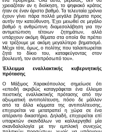
ένα πρόβλημα. Όλα αυτά, βεβαίως, δεν θα
χρειαζόταν αν η διοίκηση, το ψηφιακό κράτος
ήταν σε έναν άριστο βαθμό. Τα τελευταία χρόνια
έχουν γίνει πάρα πολλά μεγάλα βήματα προς
αυτήν την κατεύθυνση. Έχει μειωθεί σε μεγάλο
βαθμό η ανθρώπινη διαμεσολάβηση για την
αντιμετώπιση τέτοιων ζητημάτων, αλλά
υπάρχουν ακόμη θέματα στα οποία θα πρέπει
να τρέξουμε με ακόμη μεγαλύτερο βηματισμό.
Μέχρι τότε, όμως, ο πολίτης που ταλαιπωρείται
ζητά το δίκιο του, καταφεύγοντας στον
βουλευτή, τον αντιπρόσωπό του».
Έλλειμμα εναλλακτικής κυβερνητικής
πρότασης
Ο Μάξιμος Χαρακόπουλος σημείωσε ότι
«επειδή ακριβώς καταγράφεται ένα έλλειμα
πειστικής εναλλακτικής πρότασης από την
αξιωματική αντιπολίτευση, πόσο δε μάλλον
από τα άλλα κόμματα της αντιπολίτευσης,
επιχειρείται να μετατραπεί η χώρα σε ένα
απέραντο δικαστήριο. Δηλαδή, επιχειρείται επί
υπαρκτών σκανδάλων να καλλιεργηθεί μία
σκανδαλολογία με την εμπλοκή συνεχώς
πολιτικών προσώπων, χωρίς να υπάρχουν