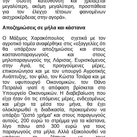
την σωστή κατεύθυνση και χρειάζεται
μεγαλύτερη, ακόμη μεγαλύτερη, προσπάθεια
για τον έλεγχο τέτοιων φαινομένων
αισχροκέρδειας στην αγορά».
Αποζημιώσεις σε μήλα και κάστανα
Ο Μάξιμος Χαρακόπουλος σχετικά με τον
αγροτικό τομέα αναφέρθηκε στις «εξαγγελίες ότι
θα υπάρξουν αποζημιώσεις και στους
καστανοπαραγωγούς και στους
μηλοπαραγωγούς της Λάρισας. Ευρισκόμενος
στην Αγιά, τις προηγούμενες μέρες,
επικοινώνησα και με τον υπουργό Αγροτικής
Ανάπτυξης, τον φίλο, τον Κώστα Τσιάρα και με
τον υφυπουργό Οικονομικών, τον Θάνο
Πετραλιά -γιατί η απόφαση βρίσκεται στο
Υπουργείο Οικονομικών. Η διαβεβαίωση που
είχα ήταν ότι τις επόμενες μέρες, ενδεχομένως
και μέχρι τα μέσα του μήνα, θα έχει
ολοκληρωθεί η διαδικασία, προκειμένου να
υπάρξει “ζεστό χρήμα” και στους παραγωγούς
αυτούς, 200 ευρώ το στρέμμα για τα κάστανα,
λίγο πάνω από 300 ευρώ για τους
παραγωγούς στα μήλα. Αλλά εξακολουθεί να