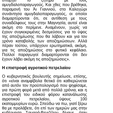
υπάρχει το ζήτημα με τους
αμυγδαλοπαραγωγούς. Και χθες που βρέθηκα,
παραμονή του Άι Γιαννιού, στο Καλοχώρι
συνάντησα αμυγδαλοπαραγωγούς, οι οποίοι
διαμαρτύρονται ότι, σε αντίθεση με τους
συναδέλφους τους στην Μαγνησία, αυτοί είναι
ακόμη στο περίμενε. Αναμένουν, χωρίς να
έχουν συγκεκριμένες δεσμεύσεις για το ύψος
της αποζημίωσης που θα λάβουν και για τον
χρόνο καταβολής των αποζημιώσεων. Αλλά
πέραν τούτου, υπάρχουν ερωτηματικά, ακόμη,
για τις αποζημιώσεις στο φυτικό κεφάλαιο.
Πολλοί παραγωγοί διαμαρτύρονται ότι δεν
έχουν λάβει ακόμη τις αποζημιώσεις».
Η επιστροφή αγροτικού πετρελαίου
Ο κυβερνητικός βουλευτής σημείωσε, επίσης,
ότι «είναι αναμφίβολα θετικό ότι καθιερώνεται
από αυτόν τον προϋπολογισμό που ψηφίσαμε,
για πρώτη φορά μετά από πολλά χρόνια, και η
επιστροφή του ειδικού φόρου κατανάλωσης
αγροτικού πετρελαίου, ύψους 100
εκατομμυρίων ευρώ. Σπεύδω να πω, γιατί ξέρω
θα με προλάβετε, ότι επί των ημερών μας στην
κυβέρνηση Σαμαρά-Βενιζέλου δίναμε, όταν