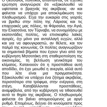
Ο Θεσσαλός πολιτικός απαντώντας σε σχετική
ερώτηση αναγνώρισε ότι «εξακολουθεί να
υφίσταται ο βραχνάς της ακρίβειας -αν και
φαίνεται να υπάρχει μια αποκλιμάκωση του
πληθωρισμού. Είχα την ευκαιρία στις γιορτές
να βρεθώ στην πόλη της Λάρισας και τις
επαρχιακές μας πόλεις, τα Φάρσαλα, την Αγιά,
την Ελασσόνα, τον Τύρναβο, να συνομιλήσω με
εκατοντάδες πολίτες, να επισκεφθώ λαϊκές
αγορές, όχι μόνο για ανταλλαγή ευχών, αλλά
και για να αφουγκραστώ, αν θέλετε, και τον
παλμό της κοινωνίας. Οι πολίτες αναγνωρίζουν
τα σημαντικά βήματα που έχουν γίνει από την
κυβέρνηση Μητσοτάκη στη σταθεροποίηση της
οικονομίας, τη βελτίωση γενικότερα του
κλίματος. Κατανοούν ότι η προσπάθεια αυτή
αποδίδει, ότι έχει μειωθεί η ανεργία, αλλά αυτό
που λέτε είναι μια πραγματικότητα.
Εξακολουθεί να υπάρχει ένα ζήτημα ακριβείας,
περισσότερο στα τρόφιμα, στην ενέργεια, στη
στέγη. Καταβάλλονται προσπάθειες,
αναμφίβολα, από την κυβέρνηση να τιθασευθεί
αυτό το θηρίο της ακρίβειας. Ο πληθωρισμός
φαίνεται ότι βαίνει απομειούμενος με αργό
ρυθμό. Επομένως, δείχνει ότι κινούμαστε προς