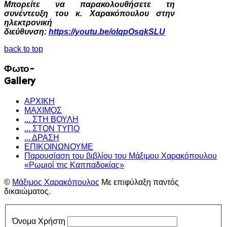
Μπορείτε να παρακολουθήσετε τη
συνέντευξη του κ. Χαρακόπουλου στην
ηλεκτρονική
διεύθυνση:
https://youtu.be/olqpOsqkSLU
back to top
Φωτο-
Gallery
ΑΡΧΙΚΗ
ΜΑΧΙΜΟΣ
... ΣΤΗ ΒΟΥΛΗ
... ΣΤΟΝ ΤΥΠΟ
... ΔΡΑΣΗ
ΕΠΙΚΟΙΝΩΝΟΥΜΕ
Παρουσίαση του βιβλίου του Μάξιμου Χαρακόπουλου
«Ρωμιοί της Καππαδοκίας»
©
Μάξιμος Χαρακόπουλος
Με επιφύλαξη παντός
δικαιώματος.
Όνομα Χρήστη