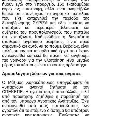
ήμουν εγώ στο Υπουργείο, 160 εκατομμύρια
ευρώ ως επιστροφή, αλλά είναι αναμφίβολα
θετικό ότι επανέρχεται το αγροτικό πετρέλαιο
που είχε καταργηθεί την περίοδο της
διακυβέρνησης ΣΥΡΙΖΑ και εδώ είμαστε να
υπάρξουν και περαιτέρω βελτιώσεις και
αυξήσεις του προϋπολογισμού, που πιστεύω
ότι χρειάζονται. Καθιερώθηκε η δυνατότητα
σταθερού αγροτικού ρεύματος, είναι πολύ
σημαντικό και αυτό, να το πούμε. Βεβαίως, είναι
πολύ σημαντικά τα αρδευτικά έργα που έχουν
ανακοινωθεί και εκεί θα πρέπει να κινηθούμε
πιο γρήγορα για την υλοποίηση -ένα μεγάλο
μέρος του κόστους είναι το κόστος άρδευσης».
Δρομολόγηση λύσεων για τους αγρότες
Ο Μάξιμος Χαρακόπουλος υπογράμμισε ότι
«υπάρχουν ανοιχτά ζητήματα με τον
ΟΠΕΚΕΠΕ. Η ηγεσία του, έτσι κι αλλιώς, τελεί
υπό παραίτηση. Ζητήθηκε η παραίτησή της
από τον υπουργό Αγροτικής Ανάπτυξης. Έχει
ανακοινωθεί από τους εκπροσώπους των
αγροτών ότι το επόμενο διάστημα θα υπάρξουν
αγροτικές κινητοποιήσεις. Ευελπιστώ να