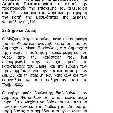
Δημήτρη Παπαστεργίου
με σκοπό την
προετοιμασία της επίσκεψης του τελευταίου
στις 12 Ιανουαρίου στα Φάρσαλα, με αφορμή
την κοπή της βασιλόπιτας της ΔΗΜΤΟ
Φαρσάλων της ΝΔ.
Σε Δήμο και Λαϊκή
Ο Μάξιμος Χαρακόπουλος, κατά την επίσκεψή
του στα Φάρσαλα συναντήθηκε, επίσης, με τον
Δήμαρχο κ. Μάκη Εσκίογλου, στο Δημαρχείο
της πόλης. Η συζήτηση περιεστράφη κυρίως
γύρω από την κατάσταση που έχει
διαμορφωθεί στην περιοχή μετά τις
καταστροφές του Daniel και την εξέλιξη των
προγραμμάτων για την αποκατάσταση των
ζημιών και τη στήριξη των κατοίκων και των
επαγγελματιών, που επλήγησαν από τις
πλημμύρες.
Ο κυβερνητικός βουλευτής διαβεβαίωσε τον
Δήμαρχο Φαρσάλων ότι, όπως έκανε μέχρι
τώρα, θα συνεχίσει να βρίσκεται στο πλευρό
των κατοίκων και στη διάθεση του Δήμου, με
παρεμβάσεις στα αρμόδια υπουργεία, ώστε να