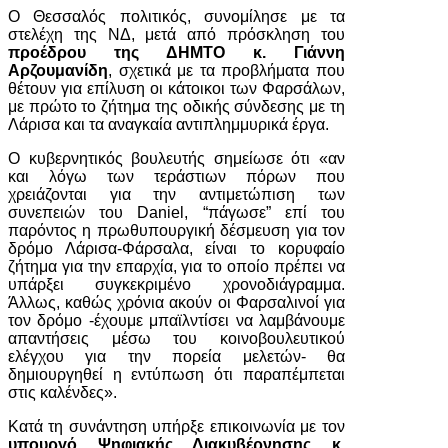
Ο Θεσσαλός πολιτικός, συνομίλησε με τα
στελέχη της ΝΔ, μετά από πρόσκληση του
προέδρου της ΔΗΜΤΟ κ. Γιάννη
Αρζουμανίδη
, σχετικά με τα προβλήματα που
θέτουν για επίλυση οι κάτοικοι των Φαρσάλων,
με πρώτο το ζήτημα της οδικής σύνδεσης με τη
Λάρισα και τα αναγκαία αντιπλημμυρικά έργα.
Ο κυβερνητικός βουλευτής σημείωσε ότι «αν
και λόγω των τεράστιων πόρων που
χρειάζονται για την αντιμετώπιση των
συνεπειών του Daniel, “πάγωσε” επί του
παρόντος η πρωθυπουργική δέσμευση για τον
δρόμο Λάρισα-Φάρσαλα, είναι το κορυφαίο
ζήτημα για την επαρχία, για το οποίο πρέπει να
υπάρξει συγκεκριμένο χρονοδιάγραμμα.
Άλλως, καθώς χρόνια ακούν οι Φαρσαλινοί για
τον δρόμο -έχουμε μπαϊλντίσει να λαμβάνουμε
απαντήσεις μέσω του κοινοβουλευτικού
ελέγχου για την πορεία μελετών- θα
δημιουργηθεί η εντύπωση ότι παραπέμπεται
στις καλένδες».
Κατά τη συνάντηση υπήρξε επικοινωνία με τον
υπουργό Ψηφιακής Διακυβέρνησης κ.