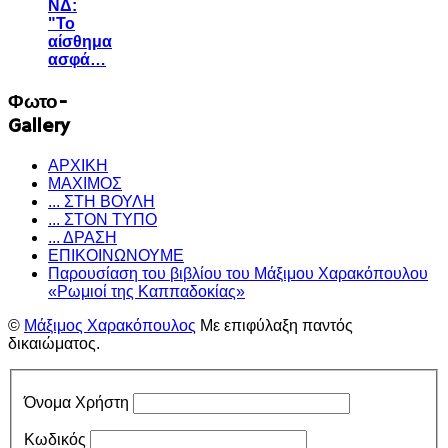
ΝΔ:
"Το
αίσθημα
ασφά…
Φωτο-
Gallery
ΑΡΧΙΚΗ
ΜΑΧΙΜΟΣ
... ΣΤΗ ΒΟΥΛΗ
... ΣΤΟΝ ΤΥΠΟ
... ΔΡΑΣΗ
ΕΠΙΚΟΙΝΩΝΟΥΜΕ
Παρουσίαση του βιβλίου του Μάξιμου Χαρακόπουλου
«Ρωμιοί της Καππαδοκίας»
©
Μάξιμος Χαρακόπουλος
Με επιφύλαξη παντός
δικαιώματος.
Όνομα Χρήστη
Κωδικός