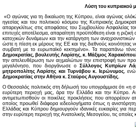
Λύση του κυπριακού 
«Ο αγώνας για τη δικαίωση της Κύπρου, είναι αγώνας ολόκλ
ηγεσίας και του πολιτικού κόσμου της Κυπριακής Δημοκρατί
απαρεγκλίτως στις αποφάσεις του Συμβουλίου Ασφαλείας του
επιτυχές αποτέλεσμα, απαραίτητη προϋπόθεση είναι η ριζική
κατοχικών δυνάμεων και την κατάργηση των αναχρονιστικών 
ώστε η πίεση εκ μέρους της ΕΕ και της διεθνούς κοινότητας 
συμβατή με το ευρωπαϊκό κεκτημένο». Τα παραπάνω τόν
Δημοκρατίας, βουλευτής Λαρίσης, κ. Μάξιμος Χαρακόπου
την απελευθέρωση των αιχμαλώτων την επιστροφή των προσφ
μεγαλόνησο, που διοργάνωσε ο
Σύλλογος Κυπρίων Λά
μητροπολίτης Λαρίσης και Τυρνάβου κ. Ιερώνυμος
, εν
Δημοκρατίας στην Αθήνα κ. Σταύρος Αυγουστίδης
.
Ο Θεσσαλός πολιτικός στη δήλωσή του υπογράμμισε ότι «η σ
ευρύτερη περιοχή μας, άρα την Ελλάδα και την Κύπρο. Αυ
αντιμετωπισθούν οι ποικίλες προκλήσεις που απορρέουν απ
οποίος προωθεί διάφορα ιεδεολογήματα όπως η ανιστόρητη 
Ελλάδας και Κύπρου δημιουργούν ιδανικές ευκαιρίες για πε
στην ευρύτερη περιοχή της Ανατολικής Μεσογείου, τις οποίες