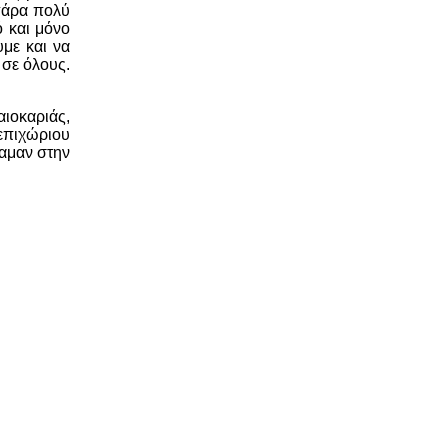
 πάρα πολύ
 και μόνο
με και να
 σε όλους.
αιοκαριάς,
επιχώριου
ραμαν στην