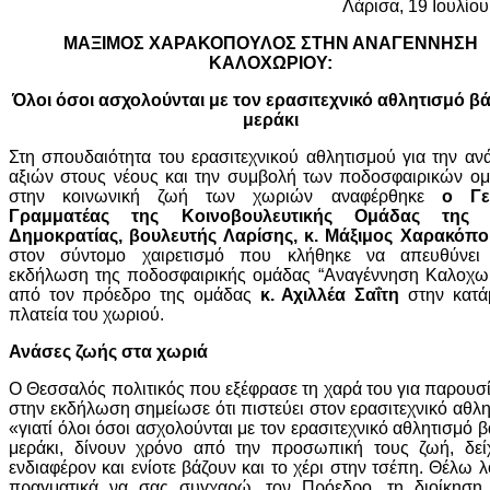
Λάρισα, 19 Ιουλίο
ΜΑΞΙΜΟΣ ΧΑΡΑΚΟΠΟΥΛΟΣ ΣΤΗΝ ΑΝΑΓΕΝΝΗΣΗ
ΚΑΛΟΧΩΡΙΟΥ:
Όλοι όσοι ασχολούνται με τον ερασιτεχνικό αθλητισμό β
μεράκι
Στη σπουδαιότητα του ερασιτεχνικού αθλητισμού για την αν
αξιών στους νέους και την συμβολή των ποδοσφαιρικών ο
στην κοινωνική ζωή των χωριών αναφέρθηκε
ο Γε
Γραμματέας της Κοινοβουλευτικής Ομάδας της 
Δημοκρατίας, βουλευτής Λαρίσης, κ. Μάξιμος Χαρακόπ
στον σύντομο χαιρετισμό που κλήθηκε να απευθύνει
εκδήλωση της ποδοσφαιρικής ομάδας “Αναγέννηση Καλοχωρ
από τον πρόεδρο της ομάδας
κ. Αχιλλέα Σαΐτη
στην κατά
πλατεία του χωριού.
Ανάσες ζωής στα χωριά
Ο Θεσσαλός πολιτικός που εξέφρασε τη χαρά του για παρουσ
στην εκδήλωση σημείωσε ότι πιστεύει στον ερασιτεχνικό αθλ
«γιατί όλοι όσοι ασχολούνται με τον ερασιτεχνικό αθλητισμό 
μεράκι, δίνουν χρόνο από την προσωπική τους ζωή, δεί
ενδιαφέρον και ενίοτε βάζουν και το χέρι στην τσέπη. Θέλω 
πραγματικά να σας συγχαρώ, τον Πρόεδρο, τη διοίκηση,