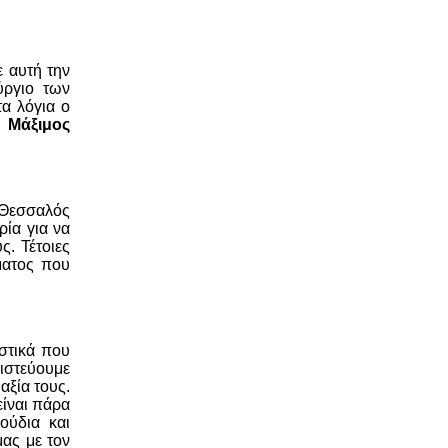
ε αυτή την
ύργιο των
α λόγια ο
 Μάξιμος
 Θεσσαλός
ρία για να
ς. Τέτοιες
ματος που
ιστικά που
πιστεύουμε
αξία τους.
είναι πάρα
ούδια και
ας με τον