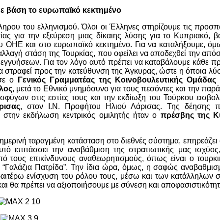
με βάση το ευρωπαϊκό κεκτημένο
ηρου του ελληνισμού. Όλοι οι Έλληνες στηρίζουμε τις προσπ
ας για την εξεύρεση μιας δίκαιης λύσης για το Κυπριακό, β
 ΟΗΕ και στο ευρωπαϊκό κεκτημένο. Για να καταλήξουμε, όμω
 αλλαγή στάση της Τουρκίας, που οφείλει να αποδεχθεί την απ
εγγυήσεων. Για τον λόγο αυτό πρέπει να καταβάλουμε κάθε π
να στραφεί προς την κατεύθυνση της Άγκυρας, ώστε η όποια λύσ
ισε ο
Γενικός Γραμματέας της Κοινοβουλευτικής Ομάδας
λος
, μετά το Εθνικό μνημόσυνο για τους πεσόντες και την παρ
ύγων στις εστίες τους και την εκδίωξη του Τούρκου εισβολ
ρισας
, στον Ι.Ν. Προφήτου Ηλιού Λάρισας. Της δέησης 
ώ στην εκδήλωση κεντρικός ομιλητής ήταν ο
πρέσβης της Κ
ημερινή ταραγμένη κατάσταση στο διεθνές σύστημα, επηρεάζει
τό επιτάσσει την αναβάθμιση της στρατιωτικής μας ισχύος
ό τους επικίνδυνους αναθεωρητισμούς, όπως είναι ο τουρκικ
“Γαλάζια Πατρίδα”. Την ίδια ώρα, όμως, η σαφώς αναβαθμισ
ραιτέρω ενίσχυση του ρόλου τους, μέσω και των κατάλληλων 
 και θα πρέπει να αξιοποιήσουμε με σύνεση και αποφασιστικότητ