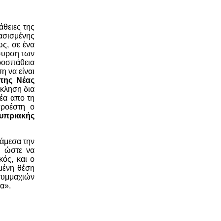
άθειες της
ασισμένης
ς, σε ένα
όσυρση των
ροσπάθεια
η να είναι
 της Νέας
άκληση δια
έα απο τη
προέστη ο
υπριακής
 άμεσα την
, ώστε να
ός, και ο
μένη θέση
συμμαχιών
α».