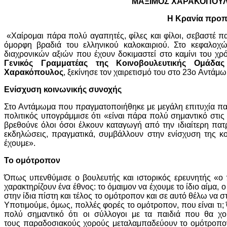
ΜΑΞΙΜΟΣ ΧΑΡΑΚΟΠΟΥΛ
Η Κρανία προπ
«Χαίρομαι πάρα πολύ αγαπητές, φίλες και φίλοι, σεβαστέ πατ
όμορφη βραδιά του ελληνικού καλοκαιριού. Στο κεφαλοχώ
διαχρονικών αξιών που έχουν δοκιμαστεί στο καμίνι του χ
Γενικός Γραμματέας της Κοινοβουλευτικής Ομάδα
Χαρακόπουλος
, ξεκίνησε τον χαιρετισμό του στο 23ο Αντά
Ενίσχυση κοινωνικής συνοχής
Στο Αντάμωμα που πραγματοποιήθηκε με μεγάλη επιτυχία π
πολιτικός υπογράμμισε ότι «είναι πάρα πολύ σημαντικό στις
βρεθούνε όλοι όσοι έλκουν καταγωγή από την ιδιαίτερη πατ
εκδηλώσεις, πραγματικά, συμβάλλουν στην ενίσχυση της κο
έχουμε».
Το ομότροπον
Όπως υπενθύμισε ο βουλευτής και ιστορικός ερευνητής «ο π
χαρακτηρίζουν ένα έθνος: το όμαιμον να έχουμε το ίδιο αίμα
στην ίδια πίστη και τέλος το ομότροπον και σε αυτό θέλω να σ
Υποτιμούμε, όμως, πολλές φορές το ομότροπον, που είναι τι; Ότ
πολύ σημαντικό ότι οι σύλλογοι με τα παιδιά που θα χο
τους παραδοσιακούς χορούς μεταλαμπαδεύουν το ομότροπον.