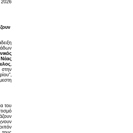
υ 2026
άζουν
άδειξη
μάδων
νικός
Νέας
ουλος
,
 στην
ίου”,
μεστη
ία του
ητισμό
βάζουν
χνουν
λοιπόν
 τους