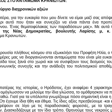
ΟΣ ΣΤΟ ΑΝΤΑΜΩΜΑ ΚΡΑΝΙΩΤΩΝ:
ύργιο διαχρονικών αξιών
έρα, για την ευκαιρία που μου δίνετε να είμαι μαζί σας απόψ
ρι αυτό που ήταν και συνεχίζει να είναι πάντα ένα προπ
ρόνου. Ένας θεματοφύλακας των παραδόσεων μας». Με αυτά τ
ς της Νέας Δημοκρατίας, βουλευτής Λαρίσης μ, κ.
μωμα Κρανιωτών.
αρουσία πλήθους κόσμου στο εξωκκλήσι του Προφήτη Ηλία, ο
 μέρες μας να διοργανώνονται ανταμώματα που είναι μία ευκαι
ρίδα τους ξανά στο χωριό και να συσφίξουν τους δεσμούς του
ινωνικής συνοχής και την ανάδειξη του πολιτισμικού αποθέ
ατέρας της ιστορίας, ο Ηρόδοτος, έχει αναφέρει 4 χαρακτηρ
, ο ομόγλωσσον να μιλούμε την ίδια γλώσσα, το ομόθρησκον να 
ταθώ. Γιατί για τα υπόλοιπα γνωρίζουμε πόσο σημαντική είναι η 
ι έχουμε ίδια ήθη και έθιμα. Τις ίδιες αξίες πρεσβεύουμε -και 
ρέψουν σε λίγο με τις παραδοσιακές φορεσιές, με τα τραγ
 Διασκεδάζουμε με τον ίδιο τρόπο. Θρηνούμε τους νεκρούς μ