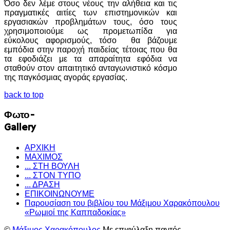
Όσο δεν λέμε στους νέους την αλήθεια και τις
πραγματικές αιτίες των επιστημονικών και
εργασιακών προβλημάτων τους, όσο τους
χρησιμοποιούμε ως προμετωπίδα για
εύκολους αφορισμούς, τόσο θα βάζουμε
εμπόδια στην παροχή παιδείας τέτοιας που θα
τα εφοδιάζει με τα απαραίτητα εφόδια να
σταθούν στον απαιτητικό ανταγωνιστικό κόσμο
της παγκόσμιας αγοράς εργασίας.
back to top
Φωτο-
Gallery
ΑΡΧΙΚΗ
ΜΑΧΙΜΟΣ
... ΣΤΗ ΒΟΥΛΗ
... ΣΤΟΝ ΤΥΠΟ
... ΔΡΑΣΗ
ΕΠΙΚΟΙΝΩΝΟΥΜΕ
Παρουσίαση του βιβλίου του Μάξιμου Χαρακόπουλου
«Ρωμιοί της Καππαδοκίας»
©
Μάξιμος Χαρακόπουλος
Με επιφύλαξη παντός