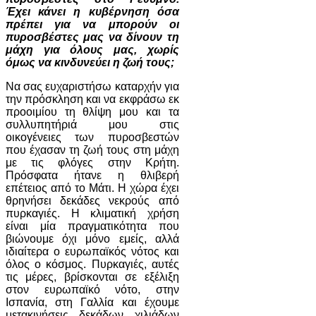
Έχει κάνει η κυβέρνηση όσα
πρέπει για να μπορούν οι
πυροσβέστες μας να δίνουν τη
μάχη για όλους μας, χωρίς
όμως να κινδυνεύει η ζωή τους;
Να σας ευχαριστήσω καταρχήν για
την πρόσκληση και να εκφράσω εκ
προοιμίου τη θλίψη μου και τα
συλλυπητήριά μου στις
οικογένειες των πυροσβεστών
που έχασαν τη ζωή τους στη μάχη
με τις φλόγες στην Κρήτη.
Πρόσφατα ήτανε η θλιβερή
επέτειος από το Μάτι. Η χώρα έχει
θρηνήσει δεκάδες νεκρούς από
πυρκαγιές. Η κλιματική χρήση
είναι μία πραγματικότητα που
βιώνουμε όχι μόνο εμείς, αλλά
ιδιαίτερα ο ευρωπαϊκός νότος και
όλος ο κόσμος. Πυρκαγιές, αυτές
τις μέρες, βρίσκονται σε εξέλιξη
στον ευρωπαϊκό νότο, στην
Ισπανία, στη Γαλλία και έχουμε
μετακινήσεις δεκάδων χιλιάδων