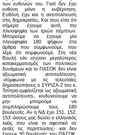
των ευθυνών του. Γιατί δεν έχει
ευθύνη μόνο η κυβέρνηση.
Ευθύνη έχει και η αντιπολίτευση
στις δημοκρατίες. Και τους είπε ότι
σήμερα έχουμε αυτή την
πλειοψηφία των τριών πέμπτων.
Μπορούμε να έχουμε μία
πλειοψηφία 180 ψήφων στα
άρθρα που συμφωνούμε, που
λέμε ότι συμφωνούμε. Στη νέα
Βουλή εάν ισχύσει μεγαλύτερος
κατακερματισμός των πολιτικών
δυνάμεων και το ΠΑΣΟΚ δεν είναι
αξιωματική αντιπολίτευση,
-σύμφωνα με τις τελευταίες
δημοσκοπήσεις ο ΣΥΡΙΖΑ-2 του κ.
Τσίπρα εμφανίζεται ως αξιωματική
αντιπολίτευση-, κινδυνεύουμε να
μην μπορούμε να
συμπληρώσουμε τους 180
βουλευτές. Αν η ΝΔ έχει 151, 152,
153 -όσους μας δώσει ο ελληνικός
λαός που είναι το αφεντικό σε
αυτές τις περιπτώσεις- και δεν
έχουμε 30 βουλευτές του ΠΑΣΟΚ,