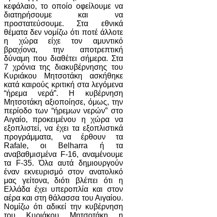
κεφάλαιο, το οποίο οφείλουμε να
διατηρήσουμε και να
προστατεύσουμε. Στα εθνικά
θέματα δεν νομίζω ότι ποτέ άλλοτε
η χώρα είχε τον αμυντικό
βραχίονα, την αποτρεπτική
δύναμη που διαθέτει σήμερα. Στα
7 χρόνια της διακυβέρνησης του
Κυριάκου Μητσοτάκη ασκήθηκε
κατά καιρούς κριτική στα λεγόμενα
“ήρεμα νερά”. Η κυβέρνηση
Μητσοτάκη αξιοποίησε, όμως, την
περίοδο των “ήρεμων νερών” στο
Αιγαίο, προκειμένου η χώρα να
εξοπλιστεί, να έχει τα εξοπλιστικά
προγράμματα, να έρθουν τα
Rafale, οι Belharra ή τα
αναβαθμισμένα F-16, αναμένουμε
τα F-35. Όλα αυτά δημιουργούν
έναν εκνευρισμό στον ανατολικό
μας γείτονα, διότι βλέπει ότι η
Ελλάδα έχει υπεροπλία και στον
αέρα και στη θάλασσα του Αιγαίου.
Νομίζω ότι αδικεί την κυβέρνηση
του Κυριάκου Μητσοτάκη η