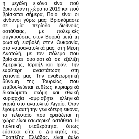
η μεγάλη εικόνα είναι πού
βρισκόταν η χώρα το 2019 και πού
βρίσκεται σήμερα, Ποιοι είναι οι
κίνδυνοι γύρω μας; Βρισκόμαστε
σε μία περίοδο διεθνούς
αστάθειας, με πολεμικές
συγκρούσεις στον Βορρά μετά τη
ρωσική εισβολή στην Ουκρανία,
στα νοτιοανατολικά μας, στη Μέση
Ανατολή, με τον πόλεμο που
βρίσκεται ουσιαστικά σε εξέλιξη
Αμερικής, Ισραήλ και Ιράν. Την
ευρύτερη αναστάτωση στη
γειτονιά μας. Την αναθεωρητική
δύναμη της Τουρκίας που
επιβουλεύεται ευθέως κυριαρχικά
δικαιώματα, ακόμη και εθνική
κυριαρχία -αμφισβητεί ελληνικά
νησιά στο ανατολικό Αιγαίο. Όταν
έχουμε αυτή την γενικότερη εικόνα,
το τελευταίο που χρειάζεται η
χώρα είναι εσωτερική αστάθεια. Η
πολιτική σταθερότητα, όπως
εύστοχα είπε ο Διοικητής της
Τραπέζης Ελλάδος, είναι άυλο