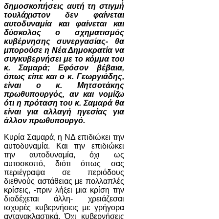
δημοσκοπήσεις αυτή τη στιγμή
τουλάχιστον δεν φαίνεται
αυτοδυναμία και φαίνεται και
δύσκολος ο σχηματισμός
κυβέρνησης συνεργασίας- θα
μπορούσε η Νέα Δημοκρατία να
συγκυβερνήσει με το κόμμα του
κ. Σαμαρά; Εφόσον βέβαια,
όπως είπε και ο κ. Γεωργιάδης,
είναι ο κ. Μητσοτάκης
πρωθυπουργός, αν και νομίζω
ότι η πρόταση του κ. Σαμαρά θα
είναι για αλλαγή ηγεσίας για
άλλον πρωθυπουργό.
Κυρία Σαμαρά, η ΝΔ επιδιώκει την
αυτοδυναμία. Και την επιδιώκει
την αυτοδυναμία, όχι ως
αυτοσκοπό, διότι όπως σας
περιέγραψα σε περιόδους
διεθνούς αστάθειας με πολλαπλές
κρίσεις, -πριν λήξει μια κρίση την
διαδέχεται άλλη- χρειάζεσαι
ισχυρές κυβερνήσεις με γρήγορα
αντανακλαστικά. Όχι κυβερνήσεις