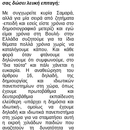
σας δώσει λευκή επιταγή;
Με συγχωρείτε κυρία Σαμαρά,
αλλά για μία σειρά από ζητήματα
-επειδή και εσείς είστε χρόνια στο
δημοσιογραφικό μετερίζι και εγώ
είμαι χρόνια στη Βουλή- στην
Ελλάδα συζητούμε για τα ίδια
θέματα πολλά χρόνια χωρίς να
καταλήγουμε κάπου. Και κάθε
φορά όταν φτάνουμε να
δηλώνουμε ότι συμφωνούμε, στο
“δια ταύτα” και πάλι χάνεται η
ευκαιρία. Η αναθεώρηση του
άρθρου 16, δηλαδή, της
δημιουργίας και ιδιωτικών
πανεπιστημίων στη χώρα, όπως
έχουμε πρωτοβάθμια και
δευτεροβάθμια εκπαίδευση
ελεύθερη -υπάρχει η δημόσια και
ιδιωτική-, ομοίως να έχουμε
δηλαδή και ιδιωτικά πανεπιστήμια
στη χώρα για να σταματήσει αυτή
η εκροή χιλιάδων παιδιών που
αναζητούν τη δυνατότητα να