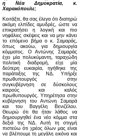
η Νέα Δημοκρατία, κ.
Χαρακόπουλε;
Κοιτάξτε, θα σας έλεγα ότι διατηρώ
ακόμη ελπίδες αμυδρές, ώστε να
επικρατήσει η λογική και πιο
νηφάλιες σκέψεις και να μην κάνει
το επόμενο βήμα ο κ. Σαμαράς,
όπως ακούω, για δημιουργία
κόμματος. Ο Αντώνης Σαμαράς
έχει μία πολυκύμαντη, ταραχώδη
πολιτική διαδρομή, είχε μία
δεύτερη ευκαιρία, ηγήθηκε της
παράταξης της ΝΔ. Υπήρξε
πρωθυπουργός στην
συγκυβέρνηση σε δύσκολους
καιρούς και καλός
πρωθυπουργός. Υπηρέτησα στην
κυβέρνηση του Αντώνη Σαμαρά
και του Βαγγέλη Βενιζέλου.
Θεωρώ ότι θα ήταν λάθος να
δημιουργηθεί ένα νέο κόμμα στα
δεξιά της ΝΔ. Αυτή τη στιγμή
πιστεύω ότι χρέος όλων μας είναι
να βλέπουμε τη μεγάλη εικόνα και