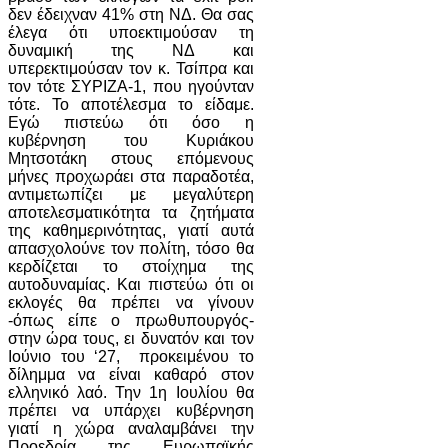
δεν έδειχναν 41% στη ΝΔ. Θα σας
έλεγα ότι υποεκτιμούσαν τη
δυναμική της ΝΔ και
υπερεκτιμούσαν τον κ. Τσίπρα και
τον τότε ΣΥΡΙΖΑ-1, που ηγούνταν
τότε. Το αποτέλεσμα το είδαμε.
Εγώ πιστεύω ότι όσο η
κυβέρνηση του Κυριάκου
Μητσοτάκη στους επόμενους
μήνες προχωράει στα παραδοτέα,
αντιμετωπίζει με μεγαλύτερη
αποτελεσματικότητα τα ζητήματα
της καθημερινότητας, γιατί αυτά
απασχολούνε τον πολίτη, τόσο θα
κερδίζεται το στοίχημα της
αυτοδυναμίας. Και πιστεύω ότι οι
εκλογές θα πρέπει να γίνουν
-όπως είπε ο πρωθυπουργός-
στην ώρα τους, ει δυνατόν και τον
Ιούνιο του ‘27, προκειμένου το
δίλημμα να είναι καθαρό στον
ελληνικό λαό. Την 1η Ιουλίου θα
πρέπει να υπάρχει κυβέρνηση
γιατί η χώρα αναλαμβάνει την
Προεδρία της Ευρωπαϊκής