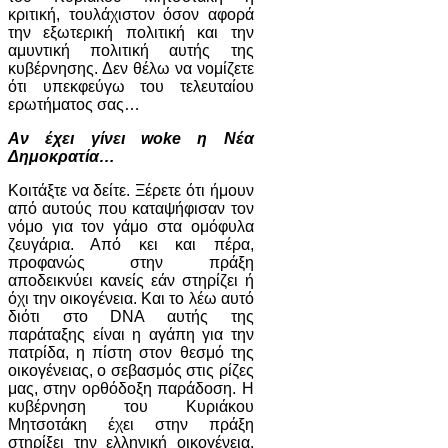
κριτική, τουλάχιστον όσον αφορά
την εξωτερική πολιτική και την
αμυντική πολιτική αυτής της
κυβέρνησης. Δεν θέλω να νομίζετε
ότι υπεκφεύγω του τελευταίου
ερωτήματος σας…
Αν έχει γίνει woke η Νέα
Δημοκρατία…
Κοιτάξτε να δείτε. Ξέρετε ότι ήμουν
από αυτούς που καταψήφισαν τον
νόμο για τον γάμο στα ομόφυλα
ζευγάρια. Από κει και πέρα,
προφανώς στην πράξη
αποδεικνύει κανείς εάν στηρίζει ή
όχι την οικογένεια. Και το λέω αυτό
διότι στο DNA αυτής της
παράταξης είναι η αγάπη για την
πατρίδα, η πίστη στον θεσμό της
οικογένειας, ο σεβασμός στις ρίζες
μας, στην ορθόδοξη παράδοση. Η
κυβέρνηση του Κυριάκου
Μητσοτάκη έχει στην πράξη
στηρίξει την ελληνική οικογένεια.