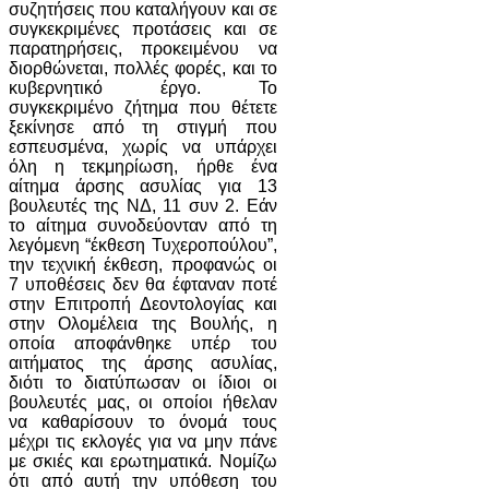
συζητήσεις που καταλήγουν και σε
συγκεκριμένες προτάσεις και σε
παρατηρήσεις, προκειμένου να
διορθώνεται, πολλές φορές, και το
κυβερνητικό έργο. Το
συγκεκριμένο ζήτημα που θέτετε
ξεκίνησε από τη στιγμή που
εσπευσμένα, χωρίς να υπάρχει
όλη η τεκμηρίωση, ήρθε ένα
αίτημα άρσης ασυλίας για 13
βουλευτές της ΝΔ, 11 συν 2. Εάν
το αίτημα συνοδεύονταν από τη
λεγόμενη “έκθεση Τυχεροπούλου”,
την τεχνική έκθεση, προφανώς οι
7 υποθέσεις δεν θα έφταναν ποτέ
στην Επιτροπή Δεοντολογίας και
στην Ολομέλεια της Βουλής, η
οποία αποφάνθηκε υπέρ του
αιτήματος της άρσης ασυλίας,
διότι το διατύπωσαν οι ίδιοι οι
βουλευτές μας, οι οποίοι ήθελαν
να καθαρίσουν το όνομά τους
μέχρι τις εκλογές για να μην πάνε
με σκιές και ερωτηματικά. Νομίζω
ότι από αυτή την υπόθεση του