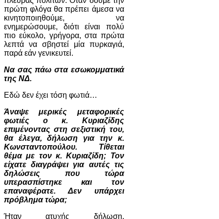
πλευράς πολιτών. Όταν δούμε την
πρώτη φλόγα θα πρέπει άμεσα να
κινητοποιηθούμε, να
ενημερώσουμε, διότι είναι πολύ
πιο εύκολο, γρήγορα, στα πρώτα
λεπτά να σβηστεί μία πυρκαγιά,
παρά εάν γενικευτεί.
Να σας πάω στα εσωκομματικά
της ΝΔ.
Εδώ δεν έχει τόση φωτιά…
Άναψε μερικές μεταφορικές
φωτιές o κ. Κυριαζίδης
επιμένοντας στη σεξιστική του,
θα έλεγα, δήλωση για την κ.
Κωνσταντοπούλου. Τίθεται
θέμα με τον κ. Κυριαζίδη; Τον
είχατε διαγράψει για αυτές τις
δηλώσεις που τώρα
υπερασπίστηκε και τον
επαναφέρατε. Δεν υπάρχει
πρόβλημα τώρα;
Ήταν ατυχής δήλωση,