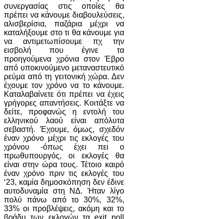
συνεργασίας στις οποίες θα
πρέπει να κάνουμε διαβουλεύσεις,
αλισβερίσια, παζάρια μέχρι να
καταλήξουμε στο τι θα κάνουμε για
να αντιμετωπίσουμε πχ την
εισβολή που έγινε τα
προηγούμενα χρόνια στον Έβρο
από υποκινούμενο μεταναστευτικό
ρεύμα από τη γειτονική χώρα. Δεν
έχουμε τον χρόνο να το κάνουμε.
Καταλαβαίνετε ότι πρέπει να έχεις
γρήγορες απαντήσεις. Κοιτάξτε να
δείτε, προφανώς η εντολή του
ελληνικού λαού είναι απόλυτα
σεβαστή. Έχουμε, όμως, σχεδόν
έναν χρόνο μέχρι τις εκλογές του
χρόνου -όπως έχει πει ο
πρωθυπουργός, οι εκλογές θα
είναι στην ώρα τους. Τέτοιο καιρό
έναν χρόνο πριν τις εκλογές του
‘23, καμία δημοσκόπηση δεν έδινε
αυτοδυναμία στη ΝΔ. Ήταν λίγο
πολύ πάνω από το 30%, 32%,
33% οι προβλέψεις, ακόμη και το
βράδυ των εκλογών τα exit poll