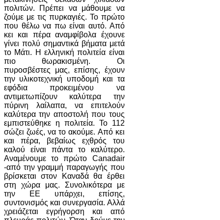
πολιτών. Πρέπει να μάθουμε να
ζούμε με τις πυρκαγιές. Το πρώτο
που θέλω να πω είναι αυτό. Από
κει και πέρα αναμφίβολα έχουνε
γίνει πολύ σημαντικά βήματα μετά
το Μάτι. Η ελληνική πολιτεία είναι
πιο θωρακισμένη. Οι
πυροσβέστες μας, επίσης, έχουν
την υλικοτεχνική υποδομή και τα
εφόδια προκειμένου να
αντιμετωπίζουν καλύτερα την
πύρινη λαίλαπα, να επιτελούν
καλύτερα την αποστολή που τους
εμπιστεύθηκε η πολιτεία. Το 112
σώζει ζωές, να το ακούμε. Από κει
και πέρα, βεβαίως εχθρός του
καλού είναι πάντα το καλύτερο.
Αναμένουμε το πρώτο Canadair
-από την γραμμή παραγωγής που
βρίσκεται στον Καναδά θα έρθει
στη χώρα μας. Συνολικότερα με
την ΕΕ υπάρχει, επίσης,
συντονισμός και συνεργασία. Αλλά
χρειάζεται εγρήγορση και από