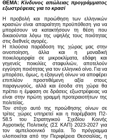
ΘΕΜΑ:
Κίνδυνος απώλειας προγράμματος
εξωστρέφειας για το κρασί
Η προβολή και προώθηση των ελληνικών
κρασιών είναι απαραίτητη προϋπόθεση για να
μπορέσουν να κατακτήσουν τη θέση που
δικαιούνται λόγω της υψηλής τους ποιότητας
στις διεθνείς αγορές.
Η πλούσια παράδοση της χώρας μας στην
οινοποίηση, άλλα και η μοναδική
ποικιλομορφία σε μικροκλίματα, εδάφη και
γηγενείς ποικιλίες σταφυλιών, αποτελούν
εγγύηση ποιότητας για τον ελληνικό οίνο. Για να
μπορέσει, όμως, η εξαγωγή οίνων να αποφέρει
επιπλέον προστιθέμενη αξία στους
παραγωγούς, αλλά και έσοδα στη χώρα θα
πρέπει η έμφαση σε δράσεις εξωστρέφειας να
είναι στην πρώτη γραμμή προτεραιοτήτων της
πολιτείας.
Τον στόχο αυτό της προώθησης οίνων σε
τρίτες χώρες υπηρετεί και η παρέμβαση Π2-
58.5 του Στρατηγικού Σχεδίου Κοινής
Αγροτικής Πολιτικής (ΣΣ ΚΑΠ) 2023-2027 για
τον αμπελοοινικό τομέα. Το πρόγραμμα
υλοποιείται από την Περιφέρεια Θεσσαλίας, η