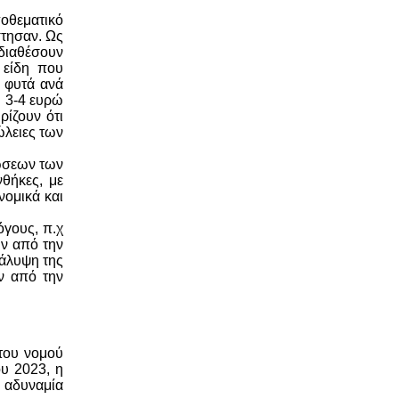
ποθεματικό
στησαν. Ως
διαθέσουν
 είδη που
0 φυτά ανά
υ 3-4 ευρώ
ρίζουν ότι
ώλειες των
τώσεων των
θήκες, με
νομικά και
όγους, π.χ
ύν από την
κάλυψη της
ν από την
του νομού
υ 2023, η
ν αδυναμία