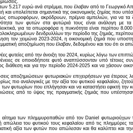
ημιώσεις.
η των 5.217 ευρώ ανά στρέμμα, που έλαβαν από το Γεωργικό Α
ική και υπολείπεται σημαντικά της οικονομικής ζημίας που υπέ
ρίως οπωροφόρων, ακρόδρυων, πρέμνα αμπελιών, για να τα 
κνότητα των φυτών στα φυτώριά τους είναι ανάλογη με τα
νδεικτικά, για τα οπωροφόρα η πυκνότητα είναι περίπου 8.00
 ολοκληρωμένων δενδρυλλίων την περίοδο της ζημιάς, περίπο
ηση τον χειμώνα 2023-2024, η οικονομική ζημιά που υποστη
εμματική αποζημίωση που έλαβαν, δεδομένου και του ότι οι απ
νέες φυτείες από την άνοιξη του 2024, κυρίως λόγω των επιπ
νειες σε οποιοδήποτε φυτό αναπτύσσονταν υπό τέτοιες συν
 διάθεση και για την περίοδο 2024-2025 και να χάσουν οικο
ώσεις αποζημιώσεων φυτωριακών επιχειρήσεων για έτερους λ
υρίως πιο αναλογικές με την αξία του φυτικού κεφαλαίου, ζητο
ς των φυτωρίων που επλήγησαν και να καταστήσει εφικτή την 
μιώσεις από το ύψος της πραγματικής ζημιάς που υπέστησα
 το αίτημα των πλημμυροπαθών από τον Daniel φυτωριούχων 
 απώλεια του φυτικού τους κεφαλαίου από τις πλημμύρες το
γματική αξία των φυτών που απώλεσαν και θα καλύπτει και τη