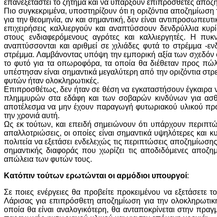
επανεξεταστεί το ζήτημα και να υπάρξουν επιπρόσθετες αποζ
Πιο συγκεκριμένα, υποστηρίζουν ότι η οριζόντια αποζημίωσ
για την θεομηνία, αν και σημαντική, δεν είναι αντιπροσωπευτ
επιχειρήσεις καλλιεργούν και αναπτύσσουν δενδρύλλια κυ
στους ενδιαφερόμενους αγρότες και καλλιεργητές. Η πυ
αναπτύσσονται και αριθμεί σε χιλιάδες φυτά το στρέμμα -ε
στρέμμα. Λαμβάνοντας υπόψη την εμπορική αξία των σχεδόν
το φυτό για τα οπωροφόρα, τα οποία θα διέθεταν προς πώλ
υπέστησαν είναι σημαντικά μεγαλύτερη από την οριζόντια στρ
φυτών ήταν ολοκληρωτικές.
Επιπροσθέτως, δεν ήταν σε θέση να εγκαταστήσουν έγκαιρα 
πλημμυρών στα εδάφη και των σοβαρών κινδύνων για ασθέ
αποτέλεσμα να μην έχουν παραγωγή φυτωριακού υλικού προς
την χρονιά αυτή.
Ως εκ τούτων, και επειδή σημειώνουν ότι υπάρχουν περιπτ
απαλλοτριώσεις, οι οποίες είναι σημαντικά υψηλότερες και κ
πολιτεία να εξετάσει ενδελεχώς τις περιπτώσεις αποζημίωση
σημαντικής διαφοράς που χωρίζει τις αποδιδόμενες αποζη
απώλεια των φυτών τους.
Κατόπιν τούτων ερωτώνται οι αρμόδιοι υπουργοί
:
Σε ποιες ενέργειες θα προβείτε προκειμένου να εξετάσετε
Λάρισας για επιπρόσθετη αποζημίωση για την ολοκληρωτική
οποία θα είναι αναλογικότερη, θα ανταποκρίνεται στην πρα