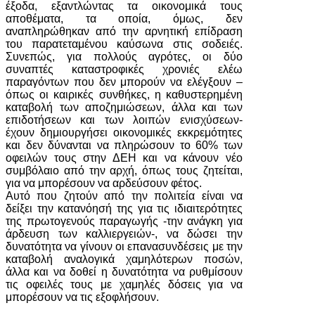
έξοδα, εξαντλώντας τα οικονομικά τους
αποθέματα, τα οποία, όμως, δεν
αναπληρώθηκαν από την αρνητική επίδραση
του παρατεταμένου καύσωνα στις σοδειές.
Συνεπώς, για πολλούς αγρότες, οι δύο
συναπτές καταστροφικές χρονιές ελέω
παραγόντων που δεν μπορούν να ελέγξουν –
όπως οι καιρικές συνθήκες, η καθυστερημένη
καταβολή των αποζημιώσεων, άλλα και των
επιδοτήσεων και των λοιπών ενισχύσεων-
έχουν δημιουργήσει οικονομικές εκκρεμότητες
και δεν δύνανται να πληρώσουν το 60% των
οφειλών τους στην ΔΕΗ και να κάνουν νέο
συμβόλαιο από την αρχή, όπως τους ζητείται,
για να μπορέσουν να αρδεύσουν φέτος.
Αυτό που ζητούν από την πολιτεία είναι να
δείξει την κατανόησή της για τις ιδιαιτερότητες
της πρωτογενούς παραγωγής -την ανάγκη για
άρδευση των καλλιεργειών-, να δώσει την
δυνατότητα να γίνουν οι επανασυνδέσεις με την
καταβολή αναλογικά χαμηλότερων ποσών,
άλλα και να δοθεί η δυνατότητα να ρυθμίσουν
τις οφειλές τους με χαμηλές δόσεις για να
μπορέσουν να τις εξοφλήσουν.