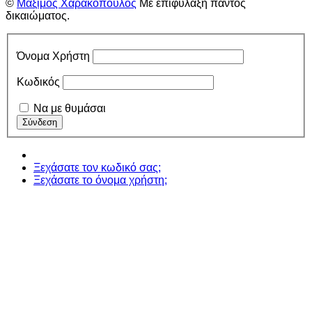
©
Μάξιμος Χαρακόπουλος
Με επιφύλαξη παντός
δικαιώματος.
Όνομα Χρήστη
Κωδικός
Να με θυμάσαι
Ξεχάσατε τον κωδικό σας;
Ξεχάσατε το όνομα χρήστη;