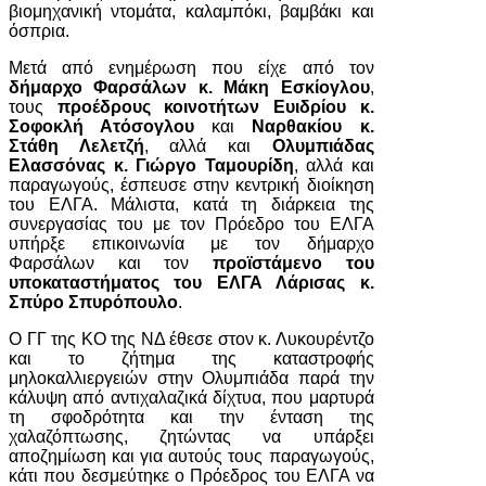
βιομηχανική ντομάτα, καλαμπόκι, βαμβάκι και
όσπρια.
Μετά από ενημέρωση που είχε από τον
δήμαρχο Φαρσάλων κ. Μάκη Εσκίογλου
,
τους
προέδρους κοινοτήτων Ευιδρίου κ.
Σοφοκλή Ατόσογλου
και
Ναρθακίου κ.
Στάθη Λελετζή
, αλλά και
Ολυμπιάδας
Ελασσόνας κ. Γιώργο Ταμουρίδη
, αλλά και
παραγωγούς, έσπευσε στην κεντρική διοίκηση
του ΕΛΓΑ. Μάλιστα, κατά τη διάρκεια της
συνεργασίας του με τον Πρόεδρο του ΕΛΓΑ
υπήρξε επικοινωνία με τον δήμαρχο
Φαρσάλων και τον
προϊστάμενο του
υποκαταστήματος του ΕΛΓΑ Λάρισας κ.
Σπύρο Σπυρόπουλο
.
Ο ΓΓ της ΚΟ της ΝΔ έθεσε στον κ. Λυκουρέντζο
και το ζήτημα της καταστροφής
μηλοκαλλιεργειών στην Ολυμπιάδα παρά την
κάλυψη από αντιχαλαζικά δίχτυα, που μαρτυρά
τη σφοδρότητα και την ένταση της
χαλαζόπτωσης, ζητώντας να υπάρξει
αποζημίωση και για αυτούς τους παραγωγούς,
κάτι που δεσμεύτηκε ο Πρόεδρος του ΕΛΓΑ να