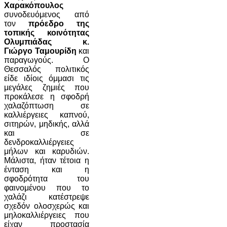
Χαρακόπουλος
συνοδευόμενος από
τον
πρόεδρο της
τοπικής κοινότητας
Ολυμπιάδας κ.
Γιώργο Ταμουρίδη
και
παραγωγούς. Ο
Θεσσαλός πολιτικός
είδε ιδίοις όμμασι τις
μεγάλες ζημιές που
προκάλεσε η σφοδρή
χαλαζόπτωση σε
καλλιέργειες καπνού,
σιτηρών, μηδικής, αλλά
και σε
δενδροκαλλιέργειες
μήλων και καρυδιών.
Μάλιστα, ήταν τέτοια η
ένταση και η
σφοδρότητα του
φαινομένου που το
χαλάζι κατέστρεψε
σχεδόν ολοσχερώς και
μηλοκαλλιέργειες που
είχαν προστασία