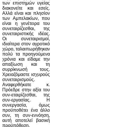
των επιστημών υγείας
διακονείτε και εσείς.
Αλλά είναι και πλησίον
των Αμπελακίων, που
είναι η γενέτειρα του
συνεταιρίζεσθαι, της
συνεταιριστικής ιδέας.
Οι συνεταιρισμοί,
ιδιαίτερα στον αγροτικό
χώρο, ταλαιπωρήθηκαν
πολύ τα προηγούμενα
χρόνια και είδαμε την
απαξίωση και τη
συρρίκνωσή τους.
Χρειαζόμαστε ισχυρούς
συνεταιρισμούς.
Αναφερθήκατε κ.
Πρόεδρε στην αξία του
συν-εταιρίζεσθαι, της
συν-εργασίας. Η
συνεργασία, όμως
προϋποθέτει ένα άλλο
συν, τη συν-εννόηση,
αυτή αποτελεί βασική
προϋπόθεση.