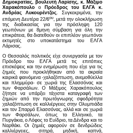
Δημοκρατίας, βουλευτή Λαρίσης, κ. Μάξιμο
Χαρακόπουλο
ο
Πρόεδρος του ΕΛΓΑ κ.
Ανδρέας Λυκουρέντζος
. Συγκεκριμένα, την
ου
επόμενη Δευτέρα 22/6
, μετά την ολοκλήρωση
της διαδικασίας για την πρόσληψη 120
γεωπόνων με 8μηνη σύμβαση για όλη την
επικράτεια, θα διατεθούν οι επιπλέον γεωπόνοι
εκτιμητές στο υποκατάστημα του ΕΛΓΑ
Λάρισας.
Ο Θεσσαλός πολιτικός είχε συνεργασία με τον
Πρόεδρο του ΕΛΓΑ μετά τις επιτόπιες
επισκέψεις και την ενημέρωση που είχε για τις
ζημιές που προκλήθηκαν από τα ακραία
καιρικά φαινόμενα -χαλαζόπτωση, ανεμοθύελλα
και πλημμύρα- σε χωριά της Ελασσόνας και
των Φαρσάλων. Ο Μάξιμος Χαρακόπουλος
ζήτησε να υπάρξει τάχιστα καταγραφή των
ζημιών από την πρωτόγνωρης σφοδρότητα
χαλαζόπτωση σε καλλιέργειες στην Ολυμπιάδα
και τον Σπαρμό Ελασσόνας, αλλά και σε χωριά
των Φαρσάλων, όπως το Ελληνικό, τα
Πυργάκια, ο Λόφος το Ευίδριο, τα Δένδρα και το
Ναρθάκι. Οι ζημιές αφορούν σε δενδρώδεις
καλλιέργειες, σιτηρά, μηδική, καπνά,