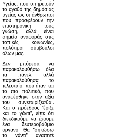
Υγείας, που υπηρετούν
το αγαθό της δημόσιας
υγείας ως οι άνθρωποι
που προσφέρουν την
επιστημονική τους
γνώση, αλλά είναι
σημείο αναφοράς στις
τοπικές κοινωνίες,
πολύτιμοι σύμβουλοι
όλων μας.
Δεν μπόρεσα να
παρακολουθήσω όλα
τα πάνελ, αλλά
παρακολούθησα το
τελευταίο, που ήταν και
το πιο πολιτικό, που
αναφέρθηκε στην αξία
του συνεταιρίζεσθαι.
Και ο πρόεδρος “έριξε
και το γάντι”, είπε ότι
διεκδικούμε να έχουμε
ένα δευτεροβάθμιο
όργανο. Θα “σηκώσω
το γάντι” αγαπητέ