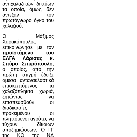
αντιχαλαζικών δικτύων
τα οποία, όμως, δεν
άντεξαν τον
πρωτόγνωρο όγκο του
χαλαζιού.
Ο Μάξιμος
Χαρακόπουλος
επικοινώνησε με τον
προϊστάμενο του
ΕΛΓΑ Λάρισας κ.
Σπύρο Σπυρόπουλο
,
ο οποίος, από την
πρώτη στιγμή έδειξε
άμεσα αντανακλαστικά
επισκεπτόμενος τα
χαλαζόπληκτα χωριά,
ζητώντας να
επισπευσθούν οι
διαδικασίες
προκειμένου οι
πληττόμενοι αγρότες να
τύχουν δίκαιων
αποζημιώσεων. Ο ΓΓ
της ΚΟ της ΝΔ