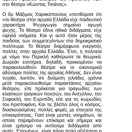
στο θέατρο «Κώστας Τσιάνος».
Ο δρ Μάξιμος Χαρακόπουλος υπενθύμισε ότι
«το θέατρο στην αρχαία Ελλάδα είχε παιδευτικό
χαρακτήρα. Ψυχαγωγία σημαίνει αγωγή
ψυχής. Το θέατρο έδινε ηθικά διδάγματα, είχε
υψηλά νοήματα. Και γι αυτό ήταν μέρος της
παιδείας των συμμετεχόντων στο δημοκρατικό
πολίτευμα. Το θέατρο διαμόρφωνε ενεργούς
πολίτες στην αρχαία Ελλάδα. Έτσι, η πολιτεία
με νόμο του Περικλή καθιέρωσε τα θεωρικά.
Δωρεάν εισιτήρια, δηλαδή, προκειμένου να
παρακολουθούν θέατρο και οι οικονομικά
αδύναμοι πολίτες της αρχαίας Αθήνας. Δεν είναι
τυχαίο, λοιπόν, ότι δυόμιση χιλιάδες χρόνια
μετά παρακολουθούμε παραστάσεις αρχαίου
θεάτρου, είτε πρόκειται για τραγωδίες των
κλασικών τραγικών ποιητών, του Αισχύλου, του
Σοφοκλή, του Ευριπίδη, είτε για τις κωμωδίες
του Αριστοφάνη. Και τις βλέπει όλος ο κόσμος,
διασκευασμένες πολλές φορές με στοιχεία της
επικαιρότητας. Γιατί είναι μεστές νοημάτων, τα
οποία παραμένουν επίκαιρα και σήμερα και
είναι χρήσιμο να αντλούμε διδάγματα από
αυτές. Επομένως, είναι πάρα πολύ αξιέπαινη η