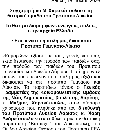
Αθήνα, 15 Ιουνίου 2026
Συγχαρητήρια Μ. Χαρακόπουλου στη
θεατρική ομάδα του Πρότυπου Λυκείου:
Το θεάτρο διαμόρφωνε ενεργούς πολίτες
στην αρχαία Ελλάδα
• Επέμενα ότι η πόλη μας δικαιούται
Πρότυπο Γυμνάσιο-Λύκειο
«Καμαρώνω εξίσου με τους γονείς και τους
εκπαιδευτικούς την πρόοδο των παιδιών σας,
την πρόοδο των παιδιών του Πρότυπου
Γυμνασίου και Λυκείου Λάρισας. Γιατί ήμουν εξ
αυτών που επέμεναν ότι η πόλη μας αξίζει και
δικαιούται να έχει πρότυπο Γυμνάσιο και
Λύκειο». Τα παραπάνω τόνισε ο
Γενικός
Γραμματέας της Κοινοβουλευτικής Ομάδας
της Νέας Δημοκρατίας, βουλευτής Λαρίσης,
κ. Μάξιμος Χαρακόπουλος
στον σύντομο
χαιρετισμό που κλήθηκε από τον
διευθυντή
του Προτύπου Λυκείου Λάρισας κ. Χάρη
Ανδρεόπουλο
να απευθύνει πριν την θεατρική
παράσταση "Βάτραχοι" του Αριστοφάνη, του
Ομίλου Αρχαίου Θεάτρου του Προτύπου ΓΕΛ